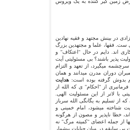
 مرض زمین گیر کننده به یک ویروس
دی در بینش مجتهد و فقیه نهادین
ست. فقها، علما و مجتهدین بزرگ
ری اند. دایم در حال "اعتکاف" و
ولیت پذیر باشند؟ بی مسئولیتی آیت
 سرچشمه میگیرد، از تعهد و التزام
ران دوران مدرن میدانند و همان
ام بدوش گرفته بوده است:
هدایت
رمانبری از "احکام" ی که الله از
 با لاتر از این مسئولیت الهی.
ه از تسلیم به یگانگی الله سرباز
ت شناخته میشود، امام خمینی و
ا قتل عام کرده اند، خطا ناپذیر و مصون از هرگونه
 شده اند. عاملان کشتار 67 در زندانها از جمله اعضای "کمیته مرگ" نه
یت بی سابقه در میان جنایات بیشمار