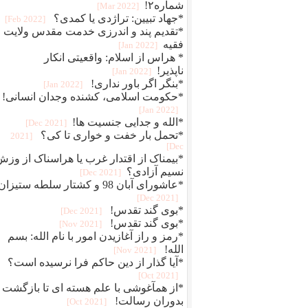
شماره۲!
[2022 Mar]
*جهاد تبیین: تراژدی یا کمدی؟
[2022 Feb]
*تقدیم پند و اندرزی خدمت مقدس ولایت
فقیه
[2022 Jan]
* هراس از اسلام: واقعیتی انکار
ناپذیر!
[2022 Jan]
*بنگر اگر باور نداری!
[2022 Jan]
*حکومت اسلامی، کشنده وجدان انسانی!
[2022 Jan]
*الله و جدایی جنسیت ها!
[2021 Dec]
*تحمل بار خفت و خواری تا کی؟
[2021
Dec]
*بیمناک از اقتدار غرب یا هراسناک از وزش
نسیم آزادی؟
[2021 Dec]
*عاشورای آبان 98 و کشتار سلطه ستیزان
[2021 Dec]
*بوی گند تقدس!
[2021 Dec]
*بوی گند تقدس!
[2021 Nov]
*رمز و راز آغازیدن امور با نام الله: بسم
الله!
[2021 Nov]
*آیا گذار از دین حاکم فرا نرسیده است؟
[2021 Oct]
*از همآغوشی با علم هسته ای تا بازگشت
بدوران رسالت!
[2021 Oct]