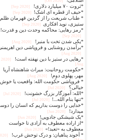
اسلامی!
[2020 Oct]
*ثروت ۷۰ میلیارد دلاری!
[2020 Sep]
*حیف از قطره ای اشک!
[2020 Sep]
* طناب شریعت را از گردین قهرمان ظلم
ستیزی، نوید افکاری
[2020 Sep]
*رمز رهایی: محاکمه وحدت دین و قدرت!
[2020 Sep]
*یکی شدن تخت با منبر!
[2020 Aug]
*برآمدن روشنایی و فروپاشی دین اهریمنی
[2020 Aug]
*رهایی در ستیز با دین نهفته است!
[2020
Aug]
*حکومت روحانیت: میراث شاهنشاه آریا
مهر، پهلوی دوم!
[2020 Aug]
* فروپاشی حکومت الله: واقعیت یا خوش
خیالی؟
[2020 Jul]
*الله: آموزگار بزرگ خشونت!
[2020 Jul]
*تنها بنام الله...!
[2020 Jul]
*خدایی را دوست بداریم که انسان را دو
میدارد!
[2020 Jun]
*یک شیشکی جادویی!
[2020 Jun]
*از اراده معطوف به آزادی تا خواست
معطوف به «تعبد!»
[2020 Jun]
* آخوند پناهیان: و درک توحش غرب!
2020