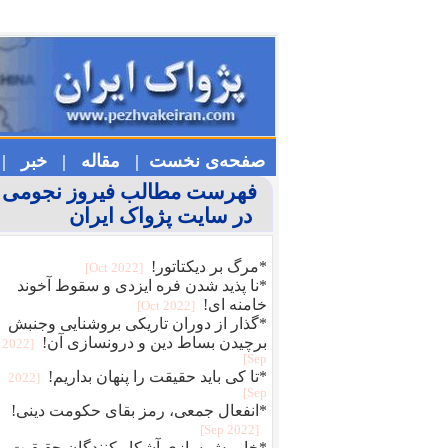
صفحه‌ی نخست |
مقاله |
خبر |
فهرست مطالب فیروز نجومی
در سایت پژواک ایران
*مرگ بر دیکتاتور!
[2022 Oct]
*نا پذید شدن فره ایزدی و سقوط آخوند
خامنه ای!
[2022 Oct]
*گذار از دوران تاریکی بروشنایی وجنبش
برچیدن بساط دین و درونسازی آن!
[2022
Sep]
*تا کی باید حقیقت را پنهان بداریم!
[2022
Sep]
*انفعال جمعی، رمز بقای حکومت دینی!
[2022 Sep]
*خاموش سازی آشکار کنندگان حقیقیت و