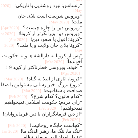
May]
*رنسانس: نبرد روشنایی با تاریکی!
[2020
May]
*ویروس شریعت است بلای جان
ملت!
[2020 May]
*ویروس دین را چاره چیست؟
[2020 Apr]
*ویروس دین ویرانگرتر از کرونا!
[2020 Apr]
*کرونا: افول یا صعود دین!
[2020 Apr]
*کرونا بلای جان ولایت و یا ملت؟
[2020
Apr]
*پس از کرونا نه دارالشفاها و نه حکومت
آخوندها!
[2020 Mar]
* آخوند، ویروسی خطرناکتر از کوید 19!
[2020 Mar]
*کرونا، آثاری از ابتلا به گناه!
[2020 Mar]
*دروغ بزرگ: خبر رسانی مسئولین با صفا،
صداقت و شفافیت!
[2020 Mar]
*کدام قانون؟ کدام شرع؟
[2020 Feb]
*رای مردم: حکومت اسلامی نمیخواهیم
نمیخواهیم!
[2020 Feb]
*از دین فرمانگزاران تا دین فرمانروایان!
[2020 Feb]
*کجاست جایگاه روحانیت!
[2020 Feb]
*ننگ ما، ننگ ما، رهبر الدنگ ما!
[2020 Jan]
*نزول امداد الهی و بقای نظام