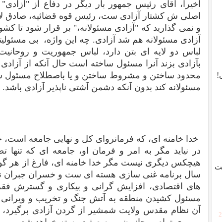
اخیرا، آقای رئیس جمهور بار دیگر در دفاع از "آزادی
اصلی ش کشتار آزادی ست، رئیس قوه قضائیه، صادق لاری
و نمی گذارید که "آزادی مسئولانه،" بر قرار شود تا کشور
آزادی مسئولانه هم شد آزادی. چه این واژه، بی مسئولیتی
لباس دو لایه ای بتن دارد، لباس جمهوریت و روحانیت
بآزادی بزند آنرا مسئول ساخته است حال آنکه از آزادی
محدود ساختن و مشروط ساختن و یا باصطلاح مسئول ساخت
!
مسئولانه کند بدون آنکه دشمن آشتی ناپذیر آزادی باشد.
خدا خامنه ای، که فرمانروای کل و نهایی جامعه است، 
در نیاید مگر به امر و فرمان او، جامعه ای که تنها 
ست
سال برنامه غنی سازی هسته ای ست و خسران جبران ناپ
های اقتصادی، افزایش گرانی و بیکاری و گسترش فقر
مسئول کشیدن منطقه به آتش جنگ و تخریب و ویرانی و 
آن نظام مقدس ولایت شمشیر از گردن آزادی برگیرد، تم
[
بر روی تمام روحانیون روبه صفت بسته خواهد شد.