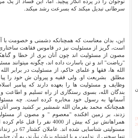
نوجوان را در پرده انکار پیچید. اما، این فساد از یک
سرطانی تبدیل میکند که بسرعت رشد میکند.
این، بدان معناست که همچنانکه دشمنی و خصومت با آزا
است، گریز از مسئولیت نیز در قاموس فقاهت ساختاری 
مصون از مسئولیت اند چون آنان بری از خطا و گناهکا
"ریاضت" اند و تن باسارت داده اند، چگونه میتوانند مسئ
الله ها، فقها و علمای حاکم، از مسئولیت در برابر الله
مطلق بشریعت او. ولی فقیه و پیروان ش خود را پیامب
وظایف و مسئولیت ها را بعهده دارند که پیامبر اسل
ن
بندگان الله، بسوی رستگاری از راه تسلیم و اطاعت و ف
آسمانها به رسول خود مخابره کرده است. چه مسئولیتی
همچنانکه محمد بفرمان الله شمشیر بر کشید وسر آنان ک
زدند، بر زمین افکنده "معصوم " و مصون از مسئولی
همراهانش نیز که بیش از 4000 نفر ر
[
مسنولیتی شناسایی
تنها سخنی از ندامت و یا اشتباه بزبان نیآرند، به آن جنا