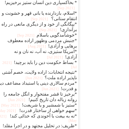
* بخاکسپاری دین انسان ستیز برخیزیم!
[2021 Sep]
*اسلام، بازدارنده یا بانی قهر و خشونت و
انتقام ستانی؟
[2021 Sep]
*بیگانگی از خود و از دیگری مانعی در راه
برآندازی!
[2021 Sep]
*خوشآمدگویی باسلام
[2021 Sep]
*جنبش مردمی وظهور اراده معطوف
برهایی و آزادی!
[2021 Aug]
*امریکا ستیزی، نه آب، نه نان و نه
آزادی!
[2021 Jul]
* بساط حکومت دین را باید برچید!
[2021
Jul]
*نتیجه انتخابات: اراده ولایت، خصم آشتی
ناپذیر اراده ملت؟
[2021 Jun]
*مردم سالاری دینی یا استبداد مضاعف دی
و قدرت!
[2021 Jun]
*برخیز تا قشر مفتخوار و انگل جامعه را
روانه زباله دان تاریخ کنیم!
[2021 Jun]
*ستیز با شمشیر و یا شریعت!
[2021 May]
*سهم خواهی از ساختار قدرت!
[2021 May]
*نه به بیعت با آخوندی که خدائی کند!
2021
May]
*ظریف: در تحلیل مجتهد و در اجرا مقلد!