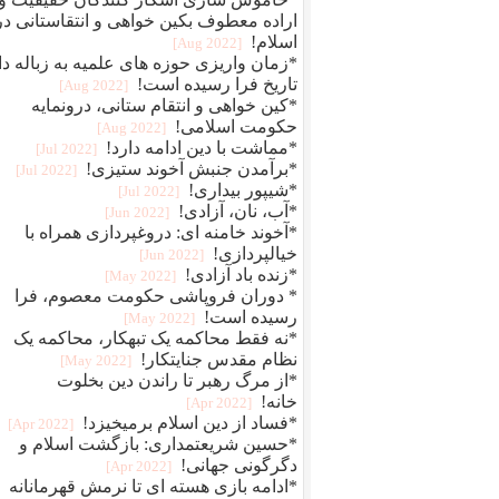
اراده معطوف بکین خواهی و انتقاستانی در
اسلام!
[2022 Aug]
*زمان واریزی حوزه های علمیه به زباله دا
تاریخ فرا رسیده است!
[2022 Aug]
*کین خواهی و انتقام ستانی، درونمایه
حکومت اسلامی!
[2022 Aug]
*مماشت با دین ادامه دارد!
[2022 Jul]
*برآمدن جنبش آخوند ستیزی!
[2022 Jul]
*شیپور بیداری!
[2022 Jul]
*آب، نان، آزادی!
[2022 Jun]
*آخوند خامنه ای: دروغپردازی همراه با
خیالپردازی!
[2022 Jun]
*زنده باد آزادی!
[2022 May]
* دوران فروپاشی حکومت معصوم، فرا
رسیده است!
[2022 May]
*نه فقط محاکمه یک تبهکار، محاکمه یک
نظام مقدس جنایتکار!
[2022 May]
*از مرگ رهبر تا راندن دین بخلوت
خانه!
[2022 Apr]
*فساد از دین اسلام برمیخیزد!
[2022 Apr]
*حسین شریعتمداری: بازگشت اسلام و
دگرگونی جهانی!
[2022 Apr]
*ادامه بازی هسته ای تا نرمش قهرمانانه