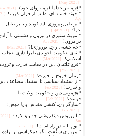
[2021 May]
*فرمانبر خدا یا فرمانروای خود؟
[2021 Apr]
*آخوند خامنه ای: طلب از قران کریم!
021
Apr]
* بر طبل پیروزی باید کوبید و یا بر طبل
عزا؟
[2021 Apr]
*امریکا ستیزی در بیرون و دشمنی با آزادی
در درون!
[2021 Apr]
*چه جشنی و چه نوروزی!؟
[2021 Mar]
*بقای حکومت آخوندی تا براندازی حجاب
اسلامی!
[2021 Mar]
*فرو غلتیدن دین در مفاسد قدرت و ثروت!
[2021 Mar]
*زمان خروج از حیرت!
[2021 Mar]
*از استبداد سیاسی تا استبداد مضاعف دین
و قدرت!
[2021 Feb]
*هژمونی دین و حکومت ولایت تا
قیامت!
[2021 Feb]
*نمازگزاری: کنشی مقدس و یا موهن!
[2021 Feb]
*با ویروس دینفروشی چه باید کرد؟
[2021
Jan]
* یوم الله در راه است!
[2021 Jan]
* پیروزی شگفت انگیزدمکراسی بر اراده