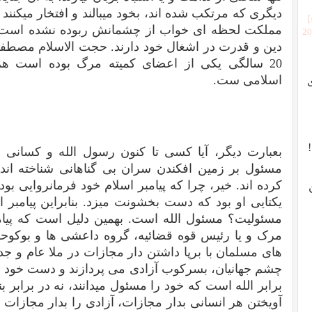
دیگری که مرتکب شده اند، بخود میبالند و افتخار میکنن
مملکت لحظه ای خواب از چشمانش ربوده نشده است. آن
[2
دین و قدرت در اشغال خود دارند. حجت الاسلام مصطف
20 سالگی یکی از اعضای کمیته مرگ بوده است هم
اسلامی ست.
بعبارت دیگر، آیا کسی تا کنون رسول الله و کسانی که
مسئول بر زمین افکندن سران بی گناهانی شناخته اند
کرده اند. خیر، چرا که پیامبر اسلام خود فرمانروایی بود 
یکتایی او بود که دست بخشونت میزد. بنابراین پیامب
مسئولیت؟ مسئول الله است. بهمین دلیل است که پیام
مرک و یا رئیس قوه قضائیه، گروه داعشی ها و بوکوحر
های مسلمان با برپا داشتن دار مجازات در ملا عام و جدا
چشم جهانیان، بسرکوب آزادی می پردازند و دست خود را ب
برابر الله است که خود را مسئول میدانند، نه در برابر ب
آویختن هر انسانی بدار مجازات، آزادی را بدار مجازات م