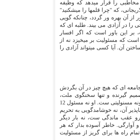
" مخاطبی را قرار میدهد که وظیفه
جانی، که "چرا قلمها را میشکنید"
 از آن بهره ور گردد، چنانکه گویی
 را در آزادی می بیند. طلبه ای که
، بر این باور است که اگر افسار
 است که مسئولیت بر میخیزد نه از
ن آن. آیا کسی میتواند آزادی را
جامعه ای که هیچ چیز در آن بگردش
تصمیم گیرنده و تنها سخنگوی ملت،
هیچکس دیگری نیست مگر خدا خامنه ای، فارغ از هر گونه مسنولیتی ست. او نه مسئول 12
ذیر آن، نه خوشامدگویی به تحریم
و عقب ماندگی ست، نه بار دیگر
آوارگی. خاطر آسوده بدار که هر
ام راه ها برای گریز از مسئولیت