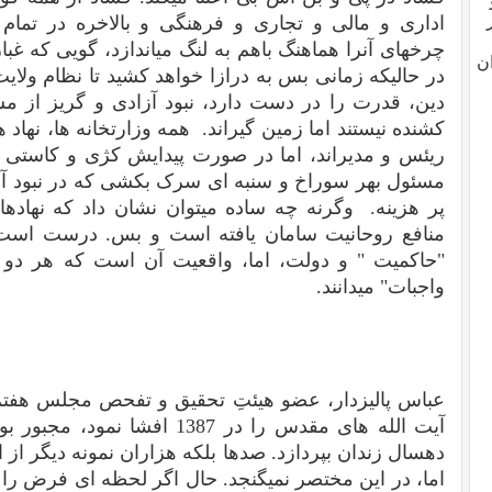
اداری و مالی و تجاری و فرهنگی و بالاخره در تما
چرخهای آنرا هماهنگ باهم به لنگ میاندازد، گویی که غب
ن
در حالیکه زمانی بس به درازا خواهد کشید تا نظام ولای
دین، قدرت را در دست دارد، نبود آزادی و گریز از م
کشنده نیستند اما زمین گیراند. همه وزارتخانه ها، نهاد ه
ریئس و مدیراند، اما در صورت پیدایش کژی و کاستی ب
مسئول بهر سوراخ و سنبه ای سرک بکشی که در نبود آ
پر هزینه. وگرنه چه ساده میتوان نشان داد که نهاده
منافع روحانیت سامان یافته است و بس. درست است 
"حاکمیت " و دولت، اما، واقعیت آن است که هر دو اد
واجبات" میدانند.
عباس پالیزدار، عضو هیئتِ تحقیق و تفحص مجلس هفتم
آیت الله های مقدس را در 1387 ا
دهسال زندان بپردازد. صدها بلکه هزاران نمونه دیگر از ا
اما، در این مختصر نمیگنجد. حال اگر لحظه ای فرض را بر