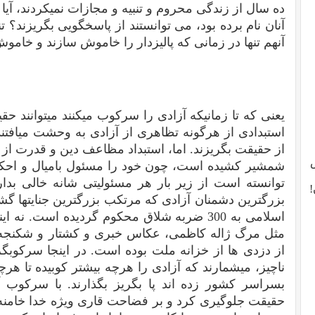
ده سال از زندگی محروم و تنبیه و مجازات نمیکردند، آیا 
آنان نام برده بود، می توانستند از پاسخگویی بگریزند؟
آنهم تنها در زمانی که پالیزدار را خاموش سازند و خامو
یعنی که تا زمانیکه آزادی را سرکوب میکنند میتوانند حقی
استبدادی از هرگونه تظاهری از آزادی به وحشت میافتن
از حقیقت بگریزند. اما، استبداد مظاعف دین و قدرت ا
شمشیر کشیده است، چون خود را مسئول بامیال و احکام 
توانسته است از زیر بار هر مسئولیتی شانه خالی بدا
!
بزرگترین دشمنان آزادی که مرتکب بزرگترین جنایتها گشت
اسلامی به 300 ضربه شلاق محکوم گردیده است. 
مثل مرگ ژاله کاظمی، عکاس خبری و کشتار و شکنجه 
از دزدی ها از خزانه ملت بوده است. در اینجا سرکوبگ
ناچیز، میشمارند که آزادی را هرچه بیشتر کوبیده تا هرچه
بسراسر کشور زده اند پا بگریز بگذارند. با سرکوب آ
حقیقت جلوگیری کرد و بر فضاحت قاری ویژه خدا خامن