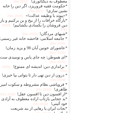
معطوف به دیکتاتوری!
[2021 Jan]
*حکومت فقیه فروریزد، اگر دین را خانه
نشین سازی!
[2021 Jan]
*«پیوند با وظیفه عدالت!»
[2020 Dec]
*بارگاه خرافات را از بیخ و بن برکنیم و بازا
دین فروشان را بکسادی بکشانیم!
[2020
Dec]
*شبهای مردگان!
[2020 Dec]
* جامعه اسلامی: فاحشه خانه غیر رسمی!
[2020 Dec]
*عاشورای خونین آبان 98 و یزید زمان!
[2020 Nov]
*ای هموطن: چه جای یاس و نومیدی ست!
[2020 Nov]
* براندازی دین: اندیشه ای ممنوع!
[2020
Nov]
* درون از دین تهی دار تا بتوانی بپا خیزی!
[2020 Oct]
* فروپاشی نظام مشروطه و سکوت امیر
طاهری!
[2020 Oct]
*از افسون دین تا افسون عقل!
[2020 Oct]
*بد حجابی بازتاب اراده معطوف به آزادی و
خود آئینی!
[2020 Oct]
*نجات ایران یا رهایی از بند شریعت