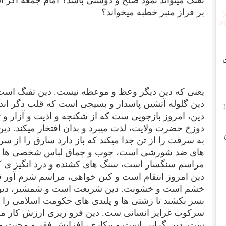
بر فراز منبر خطبه میخواند؟
[2
یعنی که دین دیگر وعظ و موعظه نیست. دین تفنگ است
دین گلوله آتشین پاسدار و بسیجی است که قلب دگر اند
دین، امروز بازجویی ست که از شکنجه و اذیت و آزار و تج
دوزخ حضرت ولایت، لذت میبرد و بدان افتخار میکند. د
به سرقت را از تن جدا میکند که باز دارد سارق را از س
های ضد شورشی است، چوب و چماق لباس شخصی ها و 
مراسم سنگسار است، سنگ های کشنده و درد انگیز ی که 
دین امروز انتقام است و کین خواهی، مراسم شرم آو
خشم است و خشونت. دین شریعت است و شمشیر، دین حج
بسر بکشند تا زشتی ها و پلیدی های حکومت اسلامی را ب
سرکوب غرایز انسانی ست. دین فرو ریزی ارزش کار مرد
ست. دین گرانی است و بیکاری، افزایش فقر و محنت و 