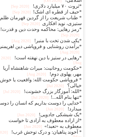
اسلامی!
[2020 Oct]
*ثروت ۷۰ میلیارد دلاری!
[2020 Sep]
*حیف از قطره ای اشک!
[2020 Sep]
* طناب شریعت را از گردین قهرمان ظلم
ستیزی، نوید افکاری
[2020 Sep]
*رمز رهایی: محاکمه وحدت دین و قدرت!
[2020 Sep]
*یکی شدن تخت با منبر!
[2020 Aug]
*برآمدن روشنایی و فروپاشی دین اهریمنی
[2020 Aug]
*رهایی در ستیز با دین نهفته است!
[2020
Aug]
*حکومت روحانیت: میراث شاهنشاه آریا
مهر، پهلوی دوم!
[2020 Aug]
* فروپاشی حکومت الله: واقعیت یا خوش
خیالی؟
[2020 Jul]
*الله: آموزگار بزرگ خشونت!
[2020 Jul]
*تنها بنام الله...!
[2020 Jul]
*خدایی را دوست بداریم که انسان را دو
میدارد!
[2020 Jun]
*یک شیشکی جادویی!
[2020 Jun]
*از اراده معطوف به آزادی تا خواست
معطوف به «تعبد!»
[2020 Jun]
* آخوند پناهیان: و درک توحش غرب!
2020