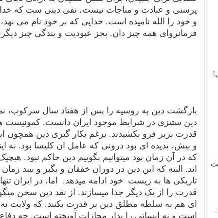
پرستی و عبادت و مناجات نیست، نفی دینی ست که خدا
و خود را الله نامیده است. خدایی که بر خود نام می نهد
فرمانروای همه چیز دان. بجز عبودیت و بندگی چیز دیگر
!
بازگشت دین به روسیه را پس از هفتاد سال سرکوب، نمیت
دین ستیزی در شرایط موجود ایران دانست. کمونیست ها 
قدرت بزیر فرو نکشیدند. برغم بکار گیری دین همچون اب
و بیش، پدیده ای بود درونی که عامل ان کلیسا بود. نه ای
که در آن زمان بود میتوانیم بگوییم دین حاکم نبود. هیچیک ا
ست
اند. البته که این دین در دوران خفقان و بگیر و ببند زمان
تاریکی ها به زیست
خود ادامه میدهد.
اما، در ایران تن
قدرت را از یک دیگر جدا میسازند. از نقد دین سخن میگو
ای هم به سلطه مطلق دین بر قدرت بکنند. که ولایت نه
[
است و نه انسانی را بدار مجازات آویخته است. چه دفاع 