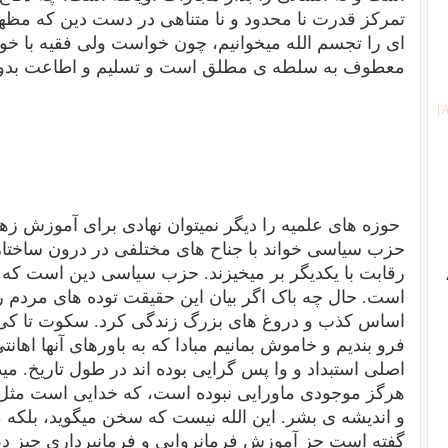
تمرکز قدرت نا محدود و نا متناهی در دست دین که مظه
ای را تجسم الله میخوانیم، چون خواست ولی فقیه با 
معطوف به سلطه ی مطلق است و تسلیم و اطاعت بدون
حوزه های علمیه را دیگر نمیتوان نهادی برای آموزش زهد 
حزب سیاسی خواند با جناح های مختلفی در درون ساختا
رقابت با یکدیگر بر میخیزند. حزب سیاسی دین است که 
است. حال چه باک اگر بیان این حقیقت توده های مردم را بر
اساس کذب و دروغ های بزرگ زندگی کرد. سکوت تا کی. 
فرو بندیم و خاموش بمانیم مبادا که به باورهای آنها اها
اصلی استبداد و وا پس گرایی بوده اند در طول تاریخ. میدان
هرگز موجودی ماورایی نبوده است، که خدایی است مثل خ
و اندیشه ی بشر. این الله نیست که سخن میگوید، بلکه
گفته است جز آموزش فرمانروایی و فرمانبرداری چیز د