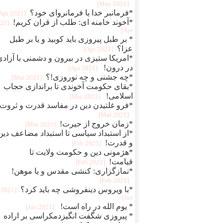
[2021 May]
*فرمانبر خدا یا فرمانروای خود؟
[2021 Apr]
*آخوند خامنه ای: طلب از قران کریم!
021
Apr]
* بر طبل پیروزی باید کوبید و یا بر طبل
عزا؟
[2021 Apr]
*امریکا ستیزی در بیرون و دشمنی با آزادی
در درون!
[2021 Apr]
*چه جشنی و چه نوروزی!؟
[2021 Mar]
*بقای حکومت آخوندی تا براندازی حجاب
اسلامی!
[2021 Mar]
*فرو غلتیدن دین در مفاسد قدرت و ثروت!
[2021 Mar]
*زمان خروج از حیرت!
[2021 Mar]
*از استبداد سیاسی تا استبداد مضاعف دین
و قدرت!
[2021 Feb]
*هژمونی دین و حکومت ولایت تا
قیامت!
[2021 Feb]
*نمازگزاری: کنشی مقدس و یا موهن!
[2021 Feb]
*با ویروس دینفروشی چه باید کرد؟
[2021
Jan]
* یوم الله در راه است!
[2021 Jan]
* پیروزی شگفت انگیزدمکراسی بر اراده