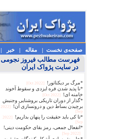
صفحه‌ی نخست |
مقاله |
خبر |
فهرست مطالب فیروز نجومی
در سایت پژواک ایران
*مرگ بر دیکتاتور!
[2022 Oct]
*نا پذید شدن فره ایزدی و سقوط آخوند
خامنه ای!
[2022 Oct]
*گذار از دوران تاریکی بروشنایی وجنبش
برچیدن بساط دین و درونسازی آن!
[2022
Sep]
*تا کی باید حقیقت را پنهان بداریم!
[2022
Sep]
*انفعال جمعی، رمز بقای حکومت دینی!
[2022 Sep]
*خاموش سازی آشکار کنندگان حقیقیت و