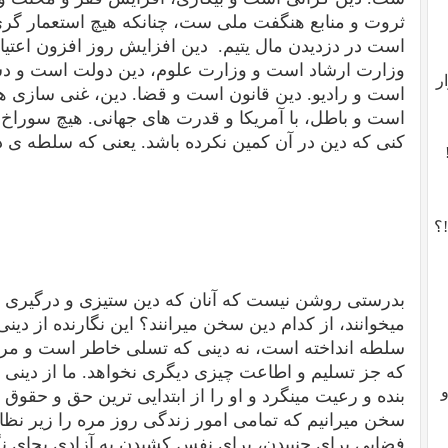
ثروت و منابع هنگفت ملی ست، چنانکه هیچ استعمار گر
است در دزدیدن مال یتیم.
دین افزایش روز افزون اعتیا
وزارت ارشاد است و وزارت علوم، دین دولت است و دستگ
ر
است و رادیو. دین قانون است و قضا. دین، غنی سازی هس
است و باطل، با آمریکا و قدرت های جهانی. هیچ سوراخ 
کنی که دین در آن کمین نکرده باشد. یعنی که سلطه ی 
؟
بدرستی روشن نیست که آنان که دین ستیزی و درگیری با 
میخوانند، از کدام دین سخن میرانند؟ این نگارنده از د
سلطه انداخته است، نه دینی که تسلی خاطر است و مرحم
که جز تسلیم و اطاعت چیزی دیگری نخواهد. ما از دینی س
بنده و رعیت مینگرد و او را از ابتدایی ترین حق و حقوق 
سخن میرانیم که تمامی امور زندگی روز مره را زیر نظا
فضایی برای جنبیدن، برای نفس کشیدن به آزادی بجای ن