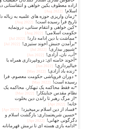
اراده معطوف بکین خواهی و انتقاستانی در
اسلام!
[2022 Aug]
*زمان واریزی حوزه های علمیه به زباله دا
تاریخ فرا رسیده است!
[2022 Aug]
*کین خواهی و انتقام ستانی، درونمایه
حکومت اسلامی!
[2022 Aug]
*مماشت با دین ادامه دارد!
[2022 Jul]
*برآمدن جنبش آخوند ستیزی!
[2022 Jul]
*شیپور بیداری!
[2022 Jul]
*آب، نان، آزادی!
[2022 Jun]
*آخوند خامنه ای: دروغپردازی همراه با
خیالپردازی!
[2022 Jun]
*زنده باد آزادی!
[2022 May]
* دوران فروپاشی حکومت معصوم، فرا
رسیده است!
[2022 May]
*نه فقط محاکمه یک تبهکار، محاکمه یک
نظام مقدس جنایتکار!
[2022 May]
*از مرگ رهبر تا راندن دین بخلوت
خانه!
[2022 Apr]
*فساد از دین اسلام برمیخیزد!
[2022 Apr]
*حسین شریعتمداری: بازگشت اسلام و
دگرگونی جهانی!
[2022 Apr]
*ادامه بازی هسته ای تا نرمش قهرمانانه