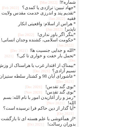
شماره۲!
[2022 Mar]
*جهاد تبیین: تراژدی یا کمدی؟
[2022 Feb]
*تقدیم پند و اندرزی خدمت مقدس ولایت
فقیه
[2022 Jan]
* هراس از اسلام: واقعیتی انکار
ناپذیر!
[2022 Jan]
*بنگر اگر باور نداری!
[2022 Jan]
*حکومت اسلامی، کشنده وجدان انسانی!
[2022 Jan]
*الله و جدایی جنسیت ها!
[2021 Dec]
*تحمل بار خفت و خواری تا کی؟
[2021
Dec]
*بیمناک از اقتدار غرب یا هراسناک از وزش
نسیم آزادی؟
[2021 Dec]
*عاشورای آبان 98 و کشتار سلطه ستیزان
[2021 Dec]
*بوی گند تقدس!
[2021 Dec]
*بوی گند تقدس!
[2021 Nov]
*رمز و راز آغازیدن امور با نام الله: بسم
الله!
[2021 Nov]
*آیا گذار از دین حاکم فرا نرسیده است؟
[2021 Oct]
*از همآغوشی با علم هسته ای تا بازگشت
بدوران رسالت!
[2021 Oct]