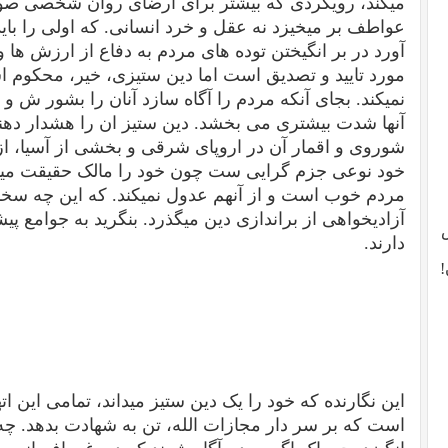
میکند، رویکردی که بیشتر برای ارضای روان شخصی صو
عواطف بر میخیزد نه عقل و خرد انسانی. که اولی را با
آورد در بر انگیختن توده های مردم به دفاع از ارزش ها و
مورد تایید و تصدیق است اما دین ستیزی، خیر، محکوم
نمیکند. بجای آنکه مردم را آگاه سازد آنان را بشور ش 
آنها شدت بیشتری می بخشد. دین ستیز ان را هشدار دهند
شوروی و اقمار آن در اروپای شرقی و بخشی از آسیا، از 
خود نوعی جزم گرایی ست چون خود را مالک حقیقت میدا
مردم خوب است و از آنهم عدول نمیکند. که این چه س
آزادیخواهی از براندازی دین میگذرد. بنگرید به جوامع پ
دارند.
!
این نگارنده که خود را یک دین ستیز میداند، تمامی این ات
است که بر سر دار مجازات الله، تن به شهادت بدهد. چ