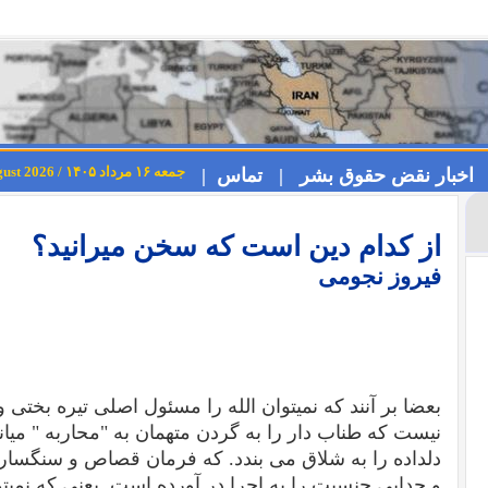
جمعه ۱۶ مرداد ۱۴۰۵ / Friday 7th August 2026
اخبار نقض حقوق بشر |
تماس |
از کدام دین است که سخن میرانید؟
فیروز نجومی
بعضا بر آنند که نمیتوان الله را مسئول اصلی تیره بختی
نیست که طناب دار را به گردن متهمان به "محاربه " میا
دلداده را به شلاق می بندد. که فرمان قصاص و سنگسا
و جدایی جنسیت را به اجرا در آورده است. یعنی که نم