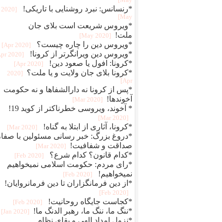
May]
*رنسانس: نبرد روشنایی با تاریکی!
[2020
May]
*ویروس شریعت است بلای جان
ملت!
[2020 May]
*ویروس دین را چاره چیست؟
[2020 Apr]
*ویروس دین ویرانگرتر از کرونا!
[2020 Apr]
*کرونا: افول یا صعود دین!
[2020 Apr]
*کرونا بلای جان ولایت و یا ملت؟
[2020
Apr]
*پس از کرونا نه دارالشفاها و نه حکومت
آخوندها!
[2020 Mar]
* آخوند، ویروسی خطرناکتر از کوید 19!
[2020 Mar]
*کرونا، آثاری از ابتلا به گناه!
[2020 Mar]
*دروغ بزرگ: خبر رسانی مسئولین با صفا،
صداقت و شفافیت!
[2020 Mar]
*کدام قانون؟ کدام شرع؟
[2020 Feb]
*رای مردم: حکومت اسلامی نمیخواهیم
نمیخواهیم!
[2020 Feb]
*از دین فرمانگزاران تا دین فرمانروایان!
[2020 Feb]
*کجاست جایگاه روحانیت!
[2020 Feb]
*ننگ ما، ننگ ما، رهبر الدنگ ما!
[2020 Jan]
*نزول امداد الهی و بقای نظام