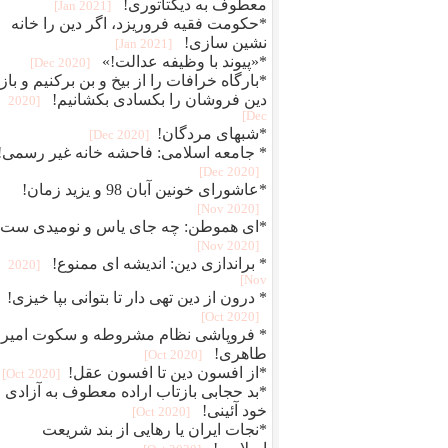
معطوف به دیکتاتوری!
[2021 Jan]
*حکومت فقیه فروریزد، اگر دین را خانه
نشین سازی!
[2021 Jan]
*«پیوند با وظیفه عدالت!»
[2020 Dec]
*بارگاه خرافات را از بیخ و بن برکنیم و بازا
دین فروشان را بکسادی بکشانیم!
[2020
Dec]
*شبهای مردگان!
[2020 Dec]
* جامعه اسلامی: فاحشه خانه غیر رسمی!
[2020 Dec]
*عاشورای خونین آبان 98 و یزید زمان!
[2020 Nov]
*ای هموطن: چه جای یاس و نومیدی ست!
[2020 Nov]
* براندازی دین: اندیشه ای ممنوع!
[2020
Nov]
* درون از دین تهی دار تا بتوانی بپا خیزی!
[2020 Oct]
* فروپاشی نظام مشروطه و سکوت امیر
طاهری!
[2020 Oct]
*از افسون دین تا افسون عقل!
[2020 Oct]
*بد حجابی بازتاب اراده معطوف به آزادی و
خود آئینی!
[2020 Oct]
*نجات ایران یا رهایی از بند شریعت