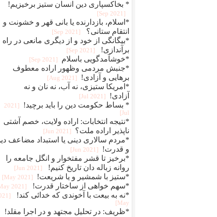
* بخاکسپاری دین انسان ستیز برخیزیم!
[2021 Sep]
*اسلام، بازدارنده یا بانی قهر و خشونت و
انتقام ستانی؟
[2021 Sep]
*بیگانگی از خود و از دیگری مانعی در راه
برآندازی!
[2021 Sep]
*خوشآمدگویی باسلام
[2021 Sep]
*جنبش مردمی وظهور اراده معطوف
برهایی و آزادی!
[2021 Aug]
*امریکا ستیزی، نه آب، نه نان و نه
آزادی!
[2021 Jul]
* بساط حکومت دین را باید برچید!
[2021
Jul]
*نتیجه انتخابات: اراده ولایت، خصم آشتی
ناپذیر اراده ملت؟
[2021 Jun]
*مردم سالاری دینی یا استبداد مضاعف دی
و قدرت!
[2021 Jun]
*برخیز تا قشر مفتخوار و انگل جامعه را
روانه زباله دان تاریخ کنیم!
[2021 Jun]
*ستیز با شمشیر و یا شریعت!
[2021 May]
*سهم خواهی از ساختار قدرت!
[2021 May]
*نه به بیعت با آخوندی که خدائی کند!
2021
May]
*ظریف: در تحلیل مجتهد و در اجرا مقلد!