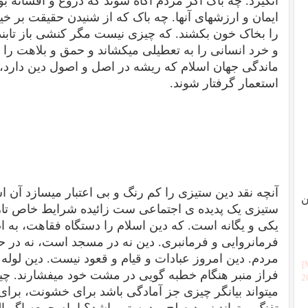
انگیزد. چه باک اگر مردم آگاه شوند که دروغ و افسانه
ایمان و ارزشهای آنها. چه باک که از شنیدن حقیقت بر خیز
را بخاک خون بکشند. که چیزی نیست مگر کنشی باز تاب
و خرد انسانی را به تعطیلی میکشاند و حمق و بلاهت را 
ماندگی جهان اسلام که ریشه در اصل و اصول دین دارد، 
استعمار گرفتار شوند.
آنچه نقد دین ستیزی را کم رنگ و بی اعتبار میسازد آن 
ن
ستیزی یک پدیده ی اجتماعی ست زائیده شرایط خاص تا
یکی و یگانه است. که دین اسلام را دستگاه فقاهت، به ا
فرمانروایی و فرمانبری. دین نه در مسجد است، نه در حو
مردم. دین امروز عبادات و قیام و قعود نیست. دین لوله
فراز منبر هنگام خطبه گویی در مشت خود میفشارند. چی
[
میتواند بیانگر چیزی جز آمادگی باشد برای خشونت، برای 
تفنگ میتواند نمود صلح و دوستی باشد؟ امام جمعه اگر الله