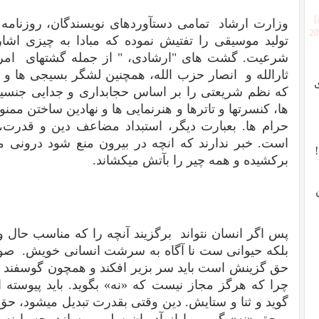
وزارت ارشاد تمامی دستآوردهای نویسندگان، روزنامه ن
[2
تولید موسیقی را تفتیش نموده که مبادا به چیزی اشا
شرعیت. گشت های "ارشادی، " از جمله گشتهای امر 
ثارالله و انصار حزب الله، همچنین لشگر بسیجی ها و س
که نظم شریعتی را بر اساس حجابداری و جدایی جنسی
ها، کنسرتها و تاترها و هنرنمایی ها و نهادین ساختن ممن
حرام ها. بعبارت دیگر، استبداد مضاعف دین و قدرت، 
است. خبر ندارند که انچه در بیرون منع شود درونی م
برکشیده و همه چیر را بآتش میکشاند.
پس اگر انسان نتواند برگزیند آنچه را که مناسب حال 
بلکه حیوانی ست نا آگاه به سرشت انسانی خویش. صور
حق گزینش است باید سر بزیر افکند و همچون گوسفند بع
چرا که هرگز مجاز نیست که «نه» بگوید. باید پیوسته 
گوید و ثنا و ستایش. دین وقتی بقدرت تبدیل میشود، ح