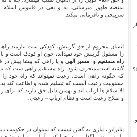
و حق «نه» گویی را از آدمیان سلب میسازد. چه با ن
بمنصه ظهور میرسانی. نه و نفی در قاموس اسلام وج
سرپیچی و نافرمانی میکند.
ر
انسان محروم از حق گزینش، کودکی ست نیازمند راهن
را مسئول گزینش خود نمیداند، چون او کودک است و نادان
راه مستقیم و مسیر الهی
و یا راهی که پیشا پیش در ق
گشته است،منحرف شود. راه مستقیم راهی ست که تنها ا
؟
که چگونه راهی است. رعیت نمیتواند که راه خود را بیا
مسئولیت رعیت آنست که تسلیم شده و اطاعت کند بدون
الا سلام ها ارباب اند و بهمین دلیل حق دارند که برای ر
و صلاح رعیت است و نظام ارباب – رعیتی.
بنابراین، نیازی به گفتن نیست که نمیتوان در حکومت دی
را به مردم واگذار نمود. چرا که آنها نمیتوانند تش