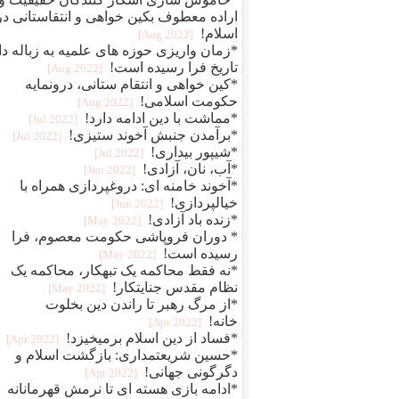
اراده معطوف بکین خواهی و انتقاستانی در
اسلام!
[2022 Aug]
*زمان واریزی حوزه های علمیه به زباله دا
تاریخ فرا رسیده است!
[2022 Aug]
*کین خواهی و انتقام ستانی، درونمایه
حکومت اسلامی!
[2022 Aug]
*مماشت با دین ادامه دارد!
[2022 Jul]
*برآمدن جنبش آخوند ستیزی!
[2022 Jul]
*شیپور بیداری!
[2022 Jul]
*آب، نان، آزادی!
[2022 Jun]
*آخوند خامنه ای: دروغپردازی همراه با
خیالپردازی!
[2022 Jun]
*زنده باد آزادی!
[2022 May]
* دوران فروپاشی حکومت معصوم، فرا
رسیده است!
[2022 May]
*نه فقط محاکمه یک تبهکار، محاکمه یک
نظام مقدس جنایتکار!
[2022 May]
*از مرگ رهبر تا راندن دین بخلوت
خانه!
[2022 Apr]
*فساد از دین اسلام برمیخیزد!
[2022 Apr]
*حسین شریعتمداری: بازگشت اسلام و
دگرگونی جهانی!
[2022 Apr]
*ادامه بازی هسته ای تا نرمش قهرمانانه