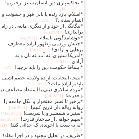
* بخاکسپاری دین انسان ستیز برخیزیم!
[2021 Sep]
*اسلام، بازدارنده یا بانی قهر و خشونت و
انتقام ستانی؟
[2021 Sep]
*بیگانگی از خود و از دیگری مانعی در راه
برآندازی!
[2021 Sep]
*خوشآمدگویی باسلام
[2021 Sep]
*جنبش مردمی وظهور اراده معطوف
برهایی و آزادی!
[2021 Aug]
*امریکا ستیزی، نه آب، نه نان و نه
آزادی!
[2021 Jul]
* بساط حکومت دین را باید برچید!
[2021
Jul]
*نتیجه انتخابات: اراده ولایت، خصم آشتی
ناپذیر اراده ملت؟
[2021 Jun]
*مردم سالاری دینی یا استبداد مضاعف دی
و قدرت!
[2021 Jun]
*برخیز تا قشر مفتخوار و انگل جامعه را
روانه زباله دان تاریخ کنیم!
[2021 Jun]
*ستیز با شمشیر و یا شریعت!
[2021 May]
*سهم خواهی از ساختار قدرت!
[2021 May]
*نه به بیعت با آخوندی که خدائی کند!
2021
May]
*ظریف: در تحلیل مجتهد و در اجرا مقلد!