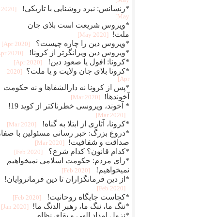
May]
*رنسانس: نبرد روشنایی با تاریکی!
[2020
May]
*ویروس شریعت است بلای جان
ملت!
[2020 May]
*ویروس دین را چاره چیست؟
[2020 Apr]
*ویروس دین ویرانگرتر از کرونا!
[2020 Apr]
*کرونا: افول یا صعود دین!
[2020 Apr]
*کرونا بلای جان ولایت و یا ملت؟
[2020
Apr]
*پس از کرونا نه دارالشفاها و نه حکومت
آخوندها!
[2020 Mar]
* آخوند، ویروسی خطرناکتر از کوید 19!
[2020 Mar]
*کرونا، آثاری از ابتلا به گناه!
[2020 Mar]
*دروغ بزرگ: خبر رسانی مسئولین با صفا،
صداقت و شفافیت!
[2020 Mar]
*کدام قانون؟ کدام شرع؟
[2020 Feb]
*رای مردم: حکومت اسلامی نمیخواهیم
نمیخواهیم!
[2020 Feb]
*از دین فرمانگزاران تا دین فرمانروایان!
[2020 Feb]
*کجاست جایگاه روحانیت!
[2020 Feb]
*ننگ ما، ننگ ما، رهبر الدنگ ما!
[2020 Jan]
*نزول امداد الهی و بقای نظام