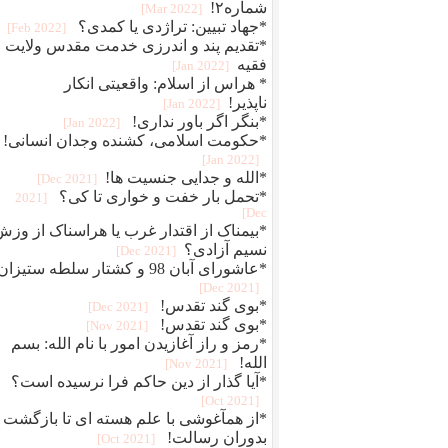
شماره۲!
[2022 Mar]
*جهاد تبیین: تراژدی یا کمدی؟
[2022 Feb]
*تقدیم پند و اندرزی خدمت مقدس ولایت
فقیه
[2022 Jan]
* هراس از اسلام: واقعیتی انکار
ناپذیر!
[2022 Jan]
*بنگر اگر باور نداری!
[2022 Jan]
*حکومت اسلامی، کشنده وجدان انسانی!
[2022 Jan]
*الله و جدایی جنسیت ها!
[2021 Dec]
*تحمل بار خفت و خواری تا کی؟
[2021
Dec]
*بیمناک از اقتدار غرب یا هراسناک از وزش
نسیم آزادی؟
[2021 Dec]
*عاشورای آبان 98 و کشتار سلطه ستیزان
[2021 Dec]
*بوی گند تقدس!
[2021 Dec]
*بوی گند تقدس!
[2021 Nov]
*رمز و راز آغازیدن امور با نام الله: بسم
الله!
[2021 Nov]
*آیا گذار از دین حاکم فرا نرسیده است؟
[2021 Oct]
*از همآغوشی با علم هسته ای تا بازگشت
بدوران رسالت!
[2021 Oct]