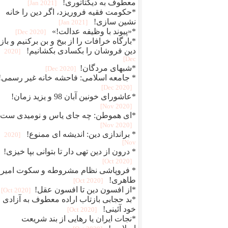
معطوف به دیکتاتوری!
[2021 Jan]
*حکومت فقیه فروریزد، اگر دین را خانه
نشین سازی!
[2021 Jan]
*«پیوند با وظیفه عدالت!»
[2020 Dec]
*بارگاه خرافات را از بیخ و بن برکنیم و بازا
دین فروشان را بکسادی بکشانیم!
[2020
Dec]
*شبهای مردگان!
[2020 Dec]
* جامعه اسلامی: فاحشه خانه غیر رسمی!
[2020 Dec]
*عاشورای خونین آبان 98 و یزید زمان!
[2020 Nov]
*ای هموطن: چه جای یاس و نومیدی ست!
[2020 Nov]
* براندازی دین: اندیشه ای ممنوع!
[2020
Nov]
* درون از دین تهی دار تا بتوانی بپا خیزی!
[2020 Oct]
* فروپاشی نظام مشروطه و سکوت امیر
طاهری!
[2020 Oct]
*از افسون دین تا افسون عقل!
[2020 Oct]
*بد حجابی بازتاب اراده معطوف به آزادی و
خود آئینی!
[2020 Oct]
*نجات ایران یا رهایی از بند شریعت