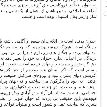
به حیوان. فرآیند فروکاستی حق گزینش چیزی نست مگر ف
اطاعت، اخلاقی نهادین ناشی از انتقال از یک نسل به ن
ن
ساز و رمز بقای استبداد بوده است و هست.
حیوان درنده است بی آنکه بدان شعور و آگاهی داشته با
و پلنگ است. هیچیک نپرسد و نجوید که چیست درندگی
دندانهای برنده و چنگال های تیز دارم.؟ چرا در من مه
درندگی نیز اعتنایی ندارد. حیوان نه خود را تغییر دهد 
حق گزینش در سرشت او نهاده نشده است. طبیعت او ر
مسلم است که اگر انسان هم محروم از حق گزینش، خ
آفرینش دنیای بشری نبود و نیروهای سرکش طبیعت را م
افکند. نه خود را دگرگون می ساخت و نه جهان پیرا
زمینه علم و صنعت، در زمینه طب و تکنولوژی در ز
اجتماعی، همه بدست انسان آزاد و در آزادی بوقوع پیوس
هیجدهم باین حقیقت پی بردند که جهان کنونی را بشر
بشری که صاحب عقل و شعور است و میتواند قواعد و قو