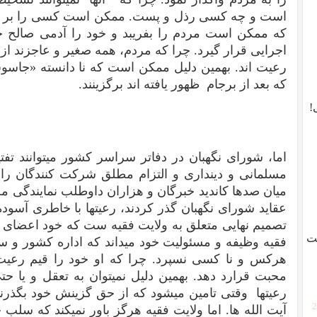
است و چه کسی رذل و پست. ممکن است کسی را بر گزی
که ممکن است مردم را بفریبد و خود را آدمی صالح جا 
اجرایی قرار گیرد. چرا که مردم، همه صغیر و عاجزند ا
رعیت اند. بهمین دلیل ممکن است که نا دانسته «جاسوس
که بعد از برجام ظهور یافته اند برگزینند.
!
اما، شورای نگهبان در دفاتر سراسر کشور میتوانند تفت
مسلمانی و دینداری و التزام مطلق شرکت کنندگان را به 
میان صدها کاندید خبرگان و هزاران داوطلب نمایندگی مج
عقاید شورای نگهبان گذر کردند، رعیتها با خاطری آسوده می
تصمیم نهایی متعلق به ولایت فقیه ست که خود اعضای شو
ست
فقیه وظیفه و مسئولیت خود میداند که اداره کشور 
هرکس و نا کسی نسپرد. چرا که او خود را قیم رعیت ه
محبت قرارد دهد. بهمین دلیل نمیتوان به تعقل و یا حتی
رعیتها وقتی تامین میشود که از حق گزینش خود بگذرند و
[
آیت الله ها. اما ولایت فقیه هرگز باور نمیکند که سلب