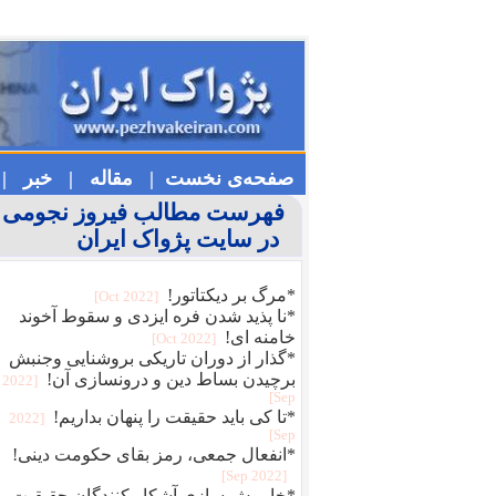
صفحه‌ی نخست |
مقاله |
خبر |
فهرست مطالب فیروز نجومی
در سایت پژواک ایران
*مرگ بر دیکتاتور!
[2022 Oct]
*نا پذید شدن فره ایزدی و سقوط آخوند
خامنه ای!
[2022 Oct]
*گذار از دوران تاریکی بروشنایی وجنبش
برچیدن بساط دین و درونسازی آن!
[2022
Sep]
*تا کی باید حقیقت را پنهان بداریم!
[2022
Sep]
*انفعال جمعی، رمز بقای حکومت دینی!
[2022 Sep]
*خاموش سازی آشکار کنندگان حقیقیت و