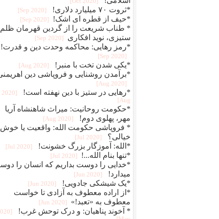
اسلامی!
[2020 Oct]
*ثروت ۷۰ میلیارد دلاری!
[2020 Sep]
*حیف از قطره ای اشک!
[2020 Sep]
* طناب شریعت را از گردین قهرمان ظلم
ستیزی، نوید افکاری
[2020 Sep]
*رمز رهایی: محاکمه وحدت دین و قدرت!
[2020 Sep]
*یکی شدن تخت با منبر!
[2020 Aug]
*برآمدن روشنایی و فروپاشی دین اهریمنی
[2020 Aug]
*رهایی در ستیز با دین نهفته است!
[2020
Aug]
*حکومت روحانیت: میراث شاهنشاه آریا
مهر، پهلوی دوم!
[2020 Aug]
* فروپاشی حکومت الله: واقعیت یا خوش
خیالی؟
[2020 Jul]
*الله: آموزگار بزرگ خشونت!
[2020 Jul]
*تنها بنام الله...!
[2020 Jul]
*خدایی را دوست بداریم که انسان را دو
میدارد!
[2020 Jun]
*یک شیشکی جادویی!
[2020 Jun]
*از اراده معطوف به آزادی تا خواست
معطوف به «تعبد!»
[2020 Jun]
* آخوند پناهیان: و درک توحش غرب!
2020