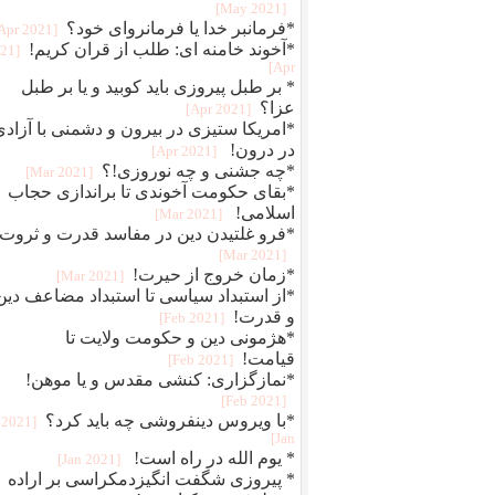
[2021 May]
*فرمانبر خدا یا فرمانروای خود؟
[2021 Apr]
*آخوند خامنه ای: طلب از قران کریم!
021
Apr]
* بر طبل پیروزی باید کوبید و یا بر طبل
عزا؟
[2021 Apr]
*امریکا ستیزی در بیرون و دشمنی با آزادی
در درون!
[2021 Apr]
*چه جشنی و چه نوروزی!؟
[2021 Mar]
*بقای حکومت آخوندی تا براندازی حجاب
اسلامی!
[2021 Mar]
*فرو غلتیدن دین در مفاسد قدرت و ثروت!
[2021 Mar]
*زمان خروج از حیرت!
[2021 Mar]
*از استبداد سیاسی تا استبداد مضاعف دین
و قدرت!
[2021 Feb]
*هژمونی دین و حکومت ولایت تا
قیامت!
[2021 Feb]
*نمازگزاری: کنشی مقدس و یا موهن!
[2021 Feb]
*با ویروس دینفروشی چه باید کرد؟
[2021
Jan]
* یوم الله در راه است!
[2021 Jan]
* پیروزی شگفت انگیزدمکراسی بر اراده