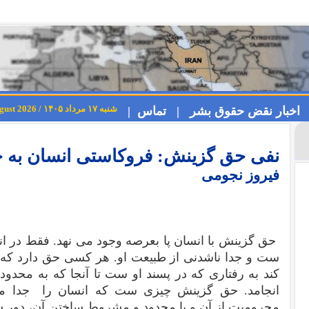
شنبه ۱۷ مرداد ۱۴۰۵ / Saturday 8th August 2026
اخبار نقض حقوق بشر |
تماس |
نفی حق گزینش: فروکاستی انسان به ح
فیروز نجومی
حق گزینش با انسان پا بعرصه وجود می نهد. فقط در ا
ست و جدا ناشدنی از طبیعت او. هر کسی حق دارد که با
کند به رفتاری که در پسند او ست تا آنجا که به محدود
انجامد. حق گزینش چیزی ست که انسان را جدا می
محرومیت از آن و یا محدود و مشروط ساختن آن، دور ش