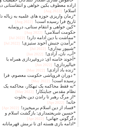
اراده معطوف بکین خواهی و انتقاستانی در
اسلام!
[2022 Aug]
*زمان واریزی حوزه های علمیه به زباله دا
تاریخ فرا رسیده است!
[2022 Aug]
*کین خواهی و انتقام ستانی، درونمایه
حکومت اسلامی!
[2022 Aug]
*مماشت با دین ادامه دارد!
[2022 Jul]
*برآمدن جنبش آخوند ستیزی!
[2022 Jul]
*شیپور بیداری!
[2022 Jul]
*آب، نان، آزادی!
[2022 Jun]
*آخوند خامنه ای: دروغپردازی همراه با
خیالپردازی!
[2022 Jun]
*زنده باد آزادی!
[2022 May]
* دوران فروپاشی حکومت معصوم، فرا
رسیده است!
[2022 May]
*نه فقط محاکمه یک تبهکار، محاکمه یک
نظام مقدس جنایتکار!
[2022 May]
*از مرگ رهبر تا راندن دین بخلوت
خانه!
[2022 Apr]
*فساد از دین اسلام برمیخیزد!
[2022 Apr]
*حسین شریعتمداری: بازگشت اسلام و
دگرگونی جهانی!
[2022 Apr]
*ادامه بازی هسته ای تا نرمش قهرمانانه