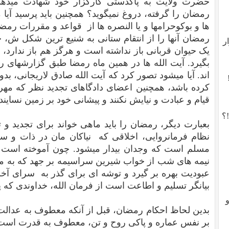
حضرت ولایت به پاکدستی کارگزار خود شهادت میدهد، 
رمضان را گرفته، دروغ نمیگوید؟ همچنین باید پرسید آیا
ها و بوکوحرامها و یا النصره ها از قواعد و مقررات رمض
رمضان آنها را از انتقام ستانی به شنیع ترین شکل ش،
ر
یک حیوان قربانی باز نداشته است و هرگز هم باز ندارد،
اند. آیا میشود تصور کرد که آیت الله صادق لاریجانی، بد
کرده باشد، همچنین اعضای دادگاهای تجدید نظر که مهر تا
قیام و عبادت و نیایش نکنند و پیشانی خود بر زمین نسایند.
؟
بعبارت دیگر، رمضان را باید ماهی خواند برای تجدید و 
نظام فرمانروایی، اخلاقی که نیاکان مان در ذات و سر
مسلم است که وجدان بیدار میشود. چون آموخته است ک
نیمه های شب از خواب شیرین سراسیمه بر جهد که به مناج
عبودیت بهره بر گیرد و توشه ای برای گذر به سرای آخر
بیانگر تسلیم و اطاعت است از فرمان الله، خداوندی که پ
بدین لحاظ احکام رمضان، قبل از آنکه معطوف به عدالت
بر نفس عماره و پاکی روح و تن، معطوف به قدرت اس