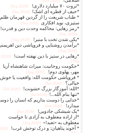
اسلامی!
[2020 Oct]
*ثروت ۷۰ میلیارد دلاری!
[2020 Sep]
*حیف از قطره ای اشک!
[2020 Sep]
* طناب شریعت را از گردین قهرمان ظلم
ستیزی، نوید افکاری
[2020 Sep]
*رمز رهایی: محاکمه وحدت دین و قدرت!
[2020 Sep]
*یکی شدن تخت با منبر!
[2020 Aug]
*برآمدن روشنایی و فروپاشی دین اهریمنی
[2020 Aug]
*رهایی در ستیز با دین نهفته است!
[2020
Aug]
*حکومت روحانیت: میراث شاهنشاه آریا
مهر، پهلوی دوم!
[2020 Aug]
* فروپاشی حکومت الله: واقعیت یا خوش
خیالی؟
[2020 Jul]
*الله: آموزگار بزرگ خشونت!
[2020 Jul]
*تنها بنام الله...!
[2020 Jul]
*خدایی را دوست بداریم که انسان را دو
میدارد!
[2020 Jun]
*یک شیشکی جادویی!
[2020 Jun]
*از اراده معطوف به آزادی تا خواست
معطوف به «تعبد!»
[2020 Jun]
* آخوند پناهیان: و درک توحش غرب!
2020