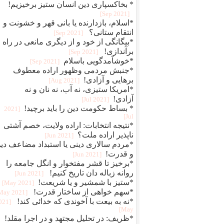
* بخاکسپاری دین انسان ستیز برخیزیم!
[2021 Sep]
*اسلام، بازدارنده یا بانی قهر و خشونت و
انتقام ستانی؟
[2021 Sep]
*بیگانگی از خود و از دیگری مانعی در راه
برآندازی!
[2021 Sep]
*خوشآمدگویی باسلام
[2021 Sep]
*جنبش مردمی وظهور اراده معطوف
برهایی و آزادی!
[2021 Aug]
*امریکا ستیزی، نه آب، نه نان و نه
آزادی!
[2021 Jul]
* بساط حکومت دین را باید برچید!
[2021
Jul]
*نتیجه انتخابات: اراده ولایت، خصم آشتی
ناپذیر اراده ملت؟
[2021 Jun]
*مردم سالاری دینی یا استبداد مضاعف دی
و قدرت!
[2021 Jun]
*برخیز تا قشر مفتخوار و انگل جامعه را
روانه زباله دان تاریخ کنیم!
[2021 Jun]
*ستیز با شمشیر و یا شریعت!
[2021 May]
*سهم خواهی از ساختار قدرت!
[2021 May]
*نه به بیعت با آخوندی که خدائی کند!
2021
May]
*ظریف: در تحلیل مجتهد و در اجرا مقلد!