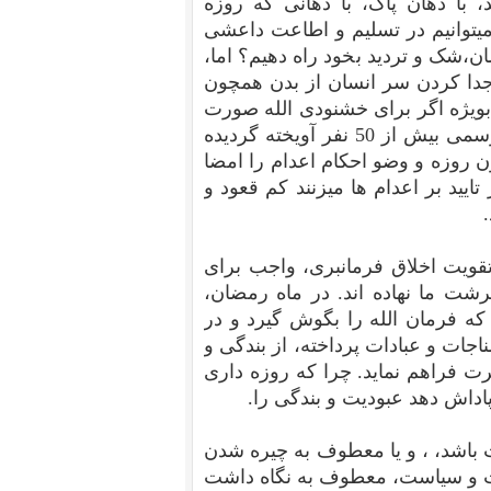
با دهان پاک، با دهانی که روزه
 میتوانیم در تسلیم و اطاعت داعشی
ان،شک و تردید بخود راه دهیم؟ اما،
 جدا کردن سر انسان از بدن همچون
 بویژه اگر برای خشنودی الله صورت
بگیرد. آیت الله ها در همین ماه رمضا طبق گزارشهای رسمی بیش از 50 نفر آویخته گردیده
ون روزه و وضو احکام اعدام را امضا
یید بر اعدام ها میزنند کم قعود و
تقویت اخلاق فرمانبری، واجب برای
شت ما نهاده اند. در ماه رمضان،
ه فرمان الله را بگوش گیرد و در
ات و عبادات پرداخته، از بندگی و
ت فراهم نماید. چرا که روزه داری
اداش دهد عبودیت و بندگی را.
 باشد، ، و یا معطوف به چیره شدن
ت و سیاست، معطوف به نگاه داشت