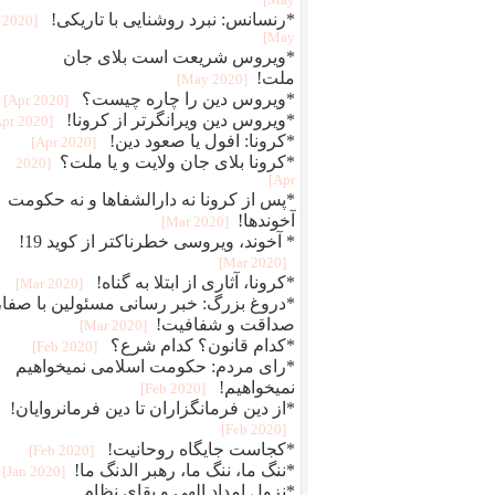
May]
*رنسانس: نبرد روشنایی با تاریکی!
[2020
May]
*ویروس شریعت است بلای جان
ملت!
[2020 May]
*ویروس دین را چاره چیست؟
[2020 Apr]
*ویروس دین ویرانگرتر از کرونا!
[2020 Apr]
*کرونا: افول یا صعود دین!
[2020 Apr]
*کرونا بلای جان ولایت و یا ملت؟
[2020
Apr]
*پس از کرونا نه دارالشفاها و نه حکومت
آخوندها!
[2020 Mar]
* آخوند، ویروسی خطرناکتر از کوید 19!
[2020 Mar]
*کرونا، آثاری از ابتلا به گناه!
[2020 Mar]
*دروغ بزرگ: خبر رسانی مسئولین با صفا،
صداقت و شفافیت!
[2020 Mar]
*کدام قانون؟ کدام شرع؟
[2020 Feb]
*رای مردم: حکومت اسلامی نمیخواهیم
نمیخواهیم!
[2020 Feb]
*از دین فرمانگزاران تا دین فرمانروایان!
[2020 Feb]
*کجاست جایگاه روحانیت!
[2020 Feb]
*ننگ ما، ننگ ما، رهبر الدنگ ما!
[2020 Jan]
*نزول امداد الهی و بقای نظام