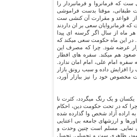
ست که فرمانروا و فرمانبردار را
ات طبقاتی، موقتا بدست فراموشی
 از قواعد و مقرارت آن کنشی ست
ه فرمانروایان سعی بر ان داردند
هر ماه از سال اگر گرسنه ای پیدا
 در این ماه حکومت سعی میکند که
ازار عرضه شود. چرا که مصرف این
ه صعود هم میکند. سفره های افطار
 سفره امام علی، امام امان ندارد.
را افزایش داده و سبب رونق بازار
ت مخصوص خود را نیز ببازار آورد،
 یکسان و یک رنگ میگردد، کثرت نا
چرا که در تحت حکومت دین، احکام
به اراده آزاد شخص وا گذارده شده
اورها و ارزشهای جامعه بی اعتنایی
ان نمایی. مسلم است چنین وحدت و
یشود، ظاهری ست و تحمیلی. تحمیل