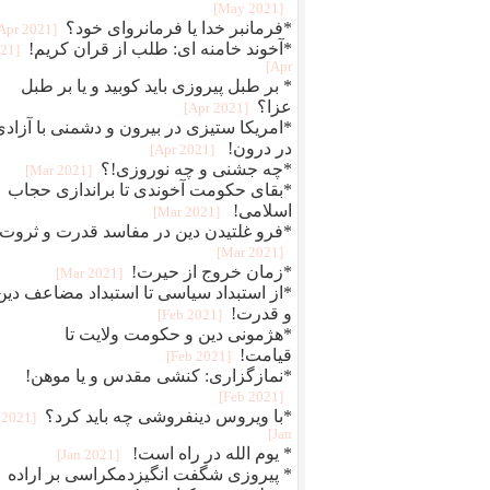
[2021 May]
*فرمانبر خدا یا فرمانروای خود؟
[2021 Apr]
*آخوند خامنه ای: طلب از قران کریم!
021
Apr]
* بر طبل پیروزی باید کوبید و یا بر طبل
عزا؟
[2021 Apr]
*امریکا ستیزی در بیرون و دشمنی با آزادی
در درون!
[2021 Apr]
*چه جشنی و چه نوروزی!؟
[2021 Mar]
*بقای حکومت آخوندی تا براندازی حجاب
اسلامی!
[2021 Mar]
*فرو غلتیدن دین در مفاسد قدرت و ثروت!
[2021 Mar]
*زمان خروج از حیرت!
[2021 Mar]
*از استبداد سیاسی تا استبداد مضاعف دین
و قدرت!
[2021 Feb]
*هژمونی دین و حکومت ولایت تا
قیامت!
[2021 Feb]
*نمازگزاری: کنشی مقدس و یا موهن!
[2021 Feb]
*با ویروس دینفروشی چه باید کرد؟
[2021
Jan]
* یوم الله در راه است!
[2021 Jan]
* پیروزی شگفت انگیزدمکراسی بر اراده