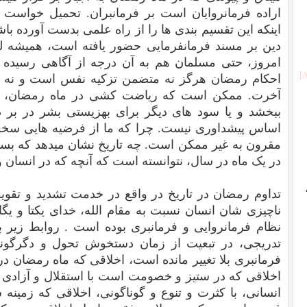
اراده فرمانروایان است بر فرمانبران. تحمیل خواست ا
اینکه این تقسیم بندی ها را از راه علمی بدست آورده ب
دین بر مسند فرمانفرمایی حضور یافته است، همیشه ل
امروز، حتی مسلمان هم به آن درجه از آگاهی رسیده 
احکام رمضان هرگز نه متضمن تزکیه نفس است و نه ع
آخرت. ممکن است که ریاضت کشی در ماه رمضان، رو
ببخشد و یا سود های دیگر برای بهزیستی بشر در بر دا
اساس پیشداوری نیست. چرا که ما از فرضیه هایی سخن ب
مقرون به غیر ممکن است. چه تاریخ نشان میدهد که ب
در یک ماه در سال، نتوانسته است که آنچه که در انسان
تداوم رمضان در تاریخ در واقع در خدمت تشدید و تقو
ناچیزی شان انسان نسبت به مقام الله، خدای یکتا و یگا
نظام فرمانروایی و فرمانبری بوده است . روابط زیر بن
تدریجی، در تبعیت از زمان دستخوش تحول و دگرگونی 
فرمانبری بلا تغییر مانده است، اخلاقی که ماه رمضان 
اخلاقی که در ستیز و خصومت است با استقلال و آزادی
انسانی، با کثرت و تنوع و گوناگونی، اخلاقی که زمینه