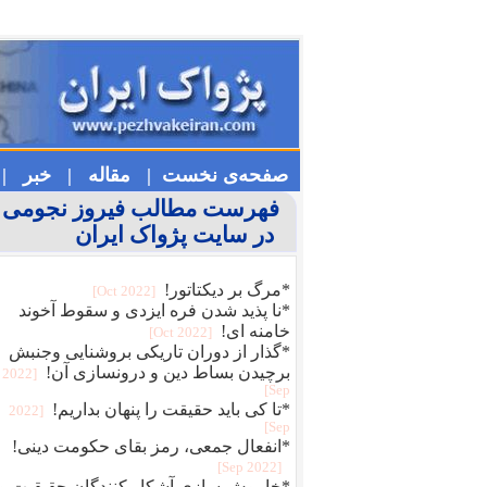
صفحه‌ی نخست |
مقاله |
خبر |
فهرست مطالب فیروز نجومی
در سایت پژواک ایران
*مرگ بر دیکتاتور!
[2022 Oct]
*نا پذید شدن فره ایزدی و سقوط آخوند
خامنه ای!
[2022 Oct]
*گذار از دوران تاریکی بروشنایی وجنبش
برچیدن بساط دین و درونسازی آن!
[2022
Sep]
*تا کی باید حقیقت را پنهان بداریم!
[2022
Sep]
*انفعال جمعی، رمز بقای حکومت دینی!
[2022 Sep]
*خاموش سازی آشکار کنندگان حقیقیت و