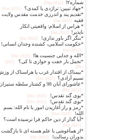
شماره۲!
[2022 Mar]
*جهاد تبیین: تراژدی یا کمدی؟
[2022 Feb]
*تقدیم پند و اندرزی خدمت مقدس ولایت
فقیه
[2022 Jan]
* هراس از اسلام: واقعیتی انکار
ناپذیر!
[2022 Jan]
*بنگر اگر باور نداری!
[2022 Jan]
*حکومت اسلامی، کشنده وجدان انسانی!
[2022 Jan]
*الله و جدایی جنسیت ها!
[2021 Dec]
*تحمل بار خفت و خواری تا کی؟
[2021
Dec]
*بیمناک از اقتدار غرب یا هراسناک از وزش
نسیم آزادی؟
[2021 Dec]
*عاشورای آبان 98 و کشتار سلطه ستیزان
[2021 Dec]
*بوی گند تقدس!
[2021 Dec]
*بوی گند تقدس!
[2021 Nov]
*رمز و راز آغازیدن امور با نام الله: بسم
الله!
[2021 Nov]
*آیا گذار از دین حاکم فرا نرسیده است؟
[2021 Oct]
*از همآغوشی با علم هسته ای تا بازگشت
بدوران رسالت!
[2021 Oct]