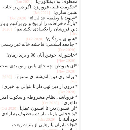
معطوف به دیکتاتوری!
[2021 Jan]
*حکومت فقیه فروریزد، اگر دین را خانه
نشین سازی!
[2021 Jan]
*«پیوند با وظیفه عدالت!»
[2020 Dec]
*بارگاه خرافات را از بیخ و بن برکنیم و بازا
دین فروشان را بکسادی بکشانیم!
[2020
Dec]
*شبهای مردگان!
[2020 Dec]
* جامعه اسلامی: فاحشه خانه غیر رسمی!
[2020 Dec]
*عاشورای خونین آبان 98 و یزید زمان!
[2020 Nov]
*ای هموطن: چه جای یاس و نومیدی ست!
[2020 Nov]
* براندازی دین: اندیشه ای ممنوع!
[2020
Nov]
* درون از دین تهی دار تا بتوانی بپا خیزی!
[2020 Oct]
* فروپاشی نظام مشروطه و سکوت امیر
طاهری!
[2020 Oct]
*از افسون دین تا افسون عقل!
[2020 Oct]
*بد حجابی بازتاب اراده معطوف به آزادی و
خود آئینی!
[2020 Oct]
*نجات ایران یا رهایی از بند شریعت