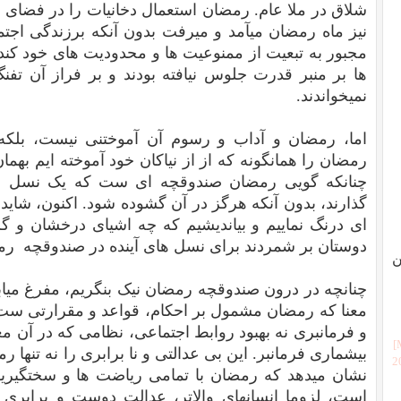
شلاق در ملا عام. رمضان استعمال دخانیات را در فضای
نیز ماه رمضان میآمد و میرفت بدون آنکه برزندگی اجتم
مجبور به تبعیت از ممنوعیت ها و محدودیت های خود کند. 
ها بر منبر قدرت جلوس نیافته بودند و بر فراز آن ت
نمیخواندند.
اما، رمضان و آداب و رسوم آن آموختنی نیست، بلکه
رمضان را همانگونه که از از نیاکان خود آموخته ایم بهمان
چنانکه گویی رمضان صندوقچه ای ست که یک نسل بر
گذارند، بدون آنکه هرگز در آن گشوده شود. اکنون، شای
ای درنگ نماییم و بیاندیشیم که چه اشیای درخشان و گر
دوستان بر شمردند برای نسل های آینده در صندوقچه رمض
ن
چنانچه در درون صندوقچه رمضان نیک بنگریم، مفرغ میابی
معنا که رمضان مشمول بر احکام، قواعد و مقرارتی ست
و فرمانبری نه بهبود روابط اجتماعی، نظامی که در آن م
بیشماری فرمانبر. این بی عدالتی و نا برابری را نه تنها 
[
نشان میدهد که رمضان با تمامی ریاضت ها و سختگیریها
است، لزوما انسانهای والاتر، عدالت دوست و برابر