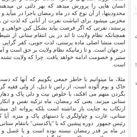
انسان هایی را پرورش میدهد که بهر ذلتی تن میدهن
محدودیتها، از آن نوع که در ماه رمضان باجرا در میآید.و 
[2
مخزنی میشود برای انباشت نفرت از آنانی که لذت تن و 
پرستند، نفرتی که اگر فرصت بیابد بشکل کین خواهی و ا
همچنانکه نظام ولایت تا ابد در پی انتقام ستانی از 
است منشا اصلی ماده پرستی، لذت جویی، کفر گرایی و گ
در جهان است. و تا زمانیکه نظام ولایت بر حق است و آمر
ستیر و خصومت ادامه خواهد یافت. چرا که ولایت تشنه 
است.
مثلا، ما میتوانیم با خاطر جمعی بگوییم که آنها که د
خاک و بوم آلوده است، از راس تا ذیل، از ولی فقیه گ
بگردن متهم می افکند، با خلوص نیت و دلی پاک و دهان
ستانی میزنند. یعنی که رمضان، ماه تزکیه نفس و انکار غ
ارتکاب به جنایت باز نداشته است بلکه پروانه ای میشو
ستانی، غارت و چپاولگری با دستهای پاک و منزه. آیا ک
رئیس جمهور دوره پیشین که با "پاکدستی" بانتقام ستانی
در ماه پر قدر رمضان نبسته بوده است و یا غسل و 