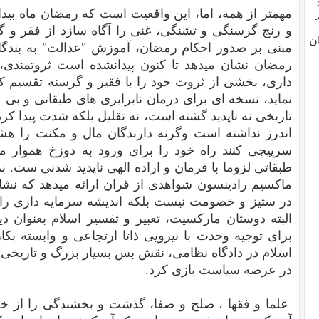
مهمتر از همه، اما، این واقعیت است که رمضان ماه بیدا
و رنج گرسنگی و تشنگی، غنی را آگاه سازد از فقر و گرس
ن
مبنی بر صدور احکام رمضان، آموزش "عدالت" به بندگا
رمضان نشان میدهد تا کنون پیدانشده است ثروتمندی، م
داری، بخشی از ثروت خود را با فقیر و گرسنه تقسیم کند
نماید، نسخه ای برای درمان نابرابری های طبقاتی و بی
تاریخی نه ناپدید گشته است، نه تقلیل بلکه شدت پیدا کر
اندرز نداشته است وگرنه دارندگان مال و مکنت را هشدا
سرپیچی کنند راه خود را برای ورود به دوزخ هموار میسا
طبقاتی لزوما با فرمان و اراده الهی ناپدید شدنی ست. ب
ماکسیم رادینسون شواهدی از قران ارائه میدهد که نشان
در ستیز و خصومت نیست بلکه اندیشه سرمایه داری را در
البته دوستان مارکسیت، تعبیر و تفسیر اسلام بعنوان دی
برای توجیه وحدت با نیرویی ذاتا ارتجاعی و وابسته بک
اسلام در دادگاه نظامی، نقش بس بسیار بزرگ و تاریخی
در عرصه سیاست بازی کرد.
علما و فقها ، صلح و صفا، گذشت و بخشندگی را از خ