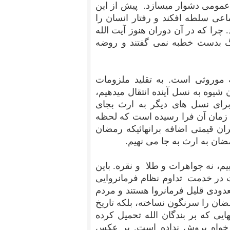
 عمومی دشوار میسازد. پیش از این
اعی سلطه افکند و رفتار انسان را
چرا که در آن دوران هنوز آیت الله
فنگ بدست خطبه نمی گفتند و روضه
 موروثی است. به تقلید ملزومات
 شیوه به نسل آینده انتقال میدهیم،
ای نسل های دیگر به ارث بجای
د زمان آن فرا رسیده است که لحظه
ان قیمتی اضافه برانهائیکه رمضان
ان به ارث به جا می نهیم.
م، نه جواهرات و طلا و نقره. باین
 در خدمت تداوم نظام فرمانروایی
عدودی قلیل فرمانروا هستند و مردم
رمضان را سرنگون نساخته، بلکه تاریخ
یی که بر بندگان الله تحمیل کرده
ی خواه پروش نداده است. بر عکس