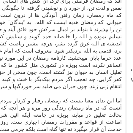
آنند که رمضان فرصتی برای ترک آن کنش های انسانی 
نفس و لذت تن، از خورد ن و نوشیدن گرفته تا چگونگی 
که ماه رمضان، زمان رفتن آلودگی ها از درون است 
حیوانی. که رمضان هدیه ایست که الله، به "بندگان" خو
تن را بپذیرند تا بتواند بر امیال سرکش خود فائق آیند و 
تسلیم نموده و الله را خالصانه حمد گویند و ستایش کنن
اندیشه ی الله غرق گردد بشر، هرچه بیشتر ریاضت کشد 
برد، قدمی به الله نزدیکتر شود. معروف است که امام علی
عدد خرما پایان میبخشید. کارنامه رمضان در این مورد نیز 
انسانتر نکرده است بویژه در کشوری مثل کشور ما که
تقلیل انسان به حیوان نیز گشته است. چون سخن از حق 
کفر گرایی. چه تعجب اگر مردم بیکدیگر با خبث و کینه
!
انتقام زنی زنند. چون جبران می طلبد سر خوردگیها و سر
اما این بدان معنا نیست که رمضان رفتار و کردار مردم ر
آنست که در ماه رمضان زندگی روز مره و هر آنچه که 
بحالت تعلیق در میآید، بویژه در جامعه ایکه آئین 
اطاعت از قواعد و مقررات رمضان اجباری ست. روزه
خدمت آن قرار میگیرد نه تنها گناه است بلکه جرمی س