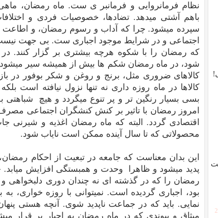
نظام فرمانروایی و فرمانبر ی ست. ماه رمضان، ماهی 
باهم آشتی میدهد. تضادها، خصوصیات فردی و اختلاف
سپرده میشود. چرا که آداب و رسوم رمضان، و اطاعت
اجتماعی و در شرایط موجود اجباری ست. بی جهت نیست ک
که رمضان را با شکوه هرچه بیشتری بر گزار کنند. در 
شود، در ماه رمضان شکم ها بیش از همیشه سیر میشود.
!
کالاهای ضروری مثل، برنج و روغن و شکر بوفور در ب
کالاها در ماه روزه داری نه تنها نزول نیافته است بلک
بسی بسیار رنگین تر و پر تنوع میگردد و هیچ شباهتی به
امروز رمضان با تاثیر بر کنش کنشگران اجتماعی مصرف 
اقتصادی گردد. البته که ماه رمضان اغذیه و شیرنی جا
محصولاتی که تا سال آینده ممکن است نایاب شود.
این بدان معناست که جامعه در تبعیت از احکام رمضان،
ست
پدید میشود و ظاهرا وحدت و همبستگی افزایش میابد. 
رمضان را که در گذشته ای نه چندان دوری دلبخواهی و 
بود، اجباری گردیده است. نمیتوانی با روزه خواری، به ب
نمایی. باید که در جماعت ناپدید شوی. آنچه هستی پنه
[
میثاق و پیوندی که در ماه رمضان به اجبار بر قرار م