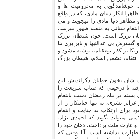
د. خوشامدگویی به محرومیت ها و
ظاهرا انکار دنیای مادی، که در واقع
مظاهر دنیا مادی را میجویند و می
نتقام ستانی به منصه ظهور میرسد.
شیطان بزرگ است. چون شیطان بزرگ
سترش بی عدالتیها و نابرابری ها
یکا بر کفر توفقنامه نوشته مشود و
انتقام، دشمن اسلام، شیطان بزرگ
ست شان بخون جوانان دگراندیش این
رفته تا دژخیمی که طناب شریعت را
 بسته در ماه رمضان دست بانتقام
رایز بشری، نه تنها جنایتکار را از
د برای ارتکاب به جنایت و انتقام
سی میتواند بگوید که احمدی نژاد،
 و غارت ملت پرداخت، دهان خود را
طهارت نداشته است. آیا وقتی که