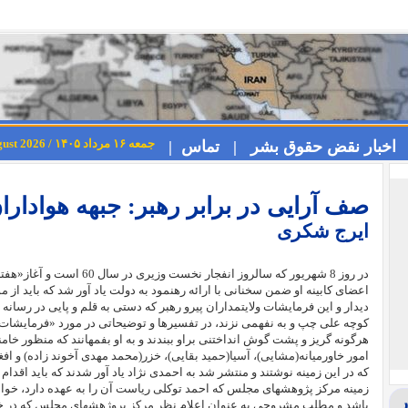
جمعه ۱۶ مرداد ۱۴۰۵ / Friday 7th August 2026
اخبار نقض حقوق بشر |
تماس |
صف آرایی در برابر رهبر: جبهه هوادارا
ایرج شكری
در روز 8 شهریور که سالروز انفج
اعضای کابینه او ضمن سخنانی با ارائه رهنمود به دولت یاد آور شد که باید از مو
دیدار و این فرمایشات ولایتمداران پیرو رهبر که دستی به قلم و پایی در رسانه 
کوچه علی چپ و به نفهمی نزند، در تفسیرها و توضیحاتی در مورد «فرمایشات 
هرگونه گریز و پشت گوش انداختنی براو ببندند و به او بفمهانند که منظور خامن
امور خاورميانه(مشایی)، آسيا(حمید بقایی)، خزر(محمد مهدی آخوند زاده) و اف
که در این زمینه نوشتند و منتشر شد به احمدی نژاد یاد آور شدند که باید اقدا
زمینه مرکز پژوهشهای مجلس که احمد توکلی ریاست آن را به عهده دارد، خوا