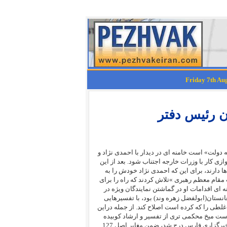
ن رئیس دفتر
ار نخست وزیری در سال 60 است و آغاز«هفته دولت» است خامنه ای در دیدار با احمدی نژاد و
ازی کار با وزرات خارجه اجتناب شود. بعد از این
ها دارند، برای این که احمدی نژاد خودش را به
مقام معظم رهبری »تلاش کردند که راه را برای
ه ای اقدامات او در گماشتن نمایندگان ویژه در
غانستان(ابولفضل زهره وند)
بود، با تفسیرهایی
م غلطی را که کرده است اصلاح کند. از جمله دراین
ست میخ محکمی تری از تفسیر و ارشاد کوبیده
باشد و مطلب مشروحی به عنوان اعلام نظر مرکز پروژهشهای مجلس که در خبرگزاری فارس درج شد، ضمن مغایر اصل 127