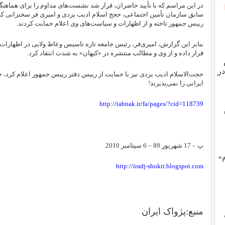
در این مراسم که با تأیید حاضران، قرار شد نشست‌های مداوم را برای هماهنگ
سابق سازمان تأمین اجتماعی، حجج ‌اسلام ادیب یزدی و امیری فر سخنرانی کر
رییس جمهور تاخته و از اظهارات و سیاست‌های وی اعلام حمایت کردند.
بنابر این گزارش، امیری‌فر، رئیس جامعه تازه تاسیس وعاظ ولایی در اظهارات
قرار داده و از وی و مطالب منتشره در «کیهان» به شدت انتقاد کرد.
در
حجت‌الاسلام ادیب یزدی نیز با حمایت از رییس دفتر رییس جمهور اعلام کرد، 
ایرانی را نمی‌پذیرند!
http://tabnak.ir/fa/pages/?cid=118739
پ – 17 شهریور 89 – 6 سپتامبر 2010
»
http://iradj-shokri.blogspot.com
منبع:پژواک ایران