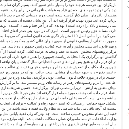
بازیگران این عرصه، هرچند خود را بسیار ماهر تصور کنند، بسیار گران تمام شو
دید. یکی تهدید نوچه های احمدی نژاد به عواقب نافرمانی در برابر ولایت فقیه 
وهشدار، نافرمان اصلی کنار گذشته شده است و زیر دستانی که بی تردید با اش
پرتاپ کرده اند، مورد تهدید قرار گرفته اند. آیا این نشان دهنده آن نیست که
نمی رسیده و پالان را» زده است؟ تهدیدی که در آخر خط و نشان کشیدن نویس
دارد، مساله عزل رئیس جمهور است . امری که در مورد بنی صدر اتفاق افتاد.
نمی گیرد. بر اساس اصل 110 متن باز نگری شده قانون اساسی ک
جمهور به تخلّف از وظایف قانونی از سوی دیوان عالی کشور محکوم شده باشد ت
ر
و نهم قانون اساسی، مجلس رأی به عدم کفایت رئیس جمهور داده باشد. می ب
مرکز پژوهشهای مجلس، دست به عصا و محتانه عربده کشی کرده است! از آن 
گذاشتن او، برگزاری یک انتخابات ریاست جمهوری را همراه خود دارد، آن هم د
شهریور داد حکایت از تضعیف شدید مقام و موقعیت «ولی فقیه» در نظام منحط و
«رئیس دفتر» داد، جبهه حمایت از مشایی است. جالب این که در همین روز خب
،
احمدی نژاد در مورد خلاف قانون اساسی بودن برگزیدن نماینده ویژه در امور 
اطاعت از امر و رهنمودهای رهبر در رسانه های رژیم منتشر شد. بنا بر گزارش
میثاق متعلق به ارتش - دربرابر مصلی تهران- برگزار شد، حسین شریعتمداری
انتقاد قرار داده اند، بشدت مورد حمله قرار گرفته اند. متن خبر تابناک در زی
سابقه وضعی است که سیدعلی خامنه ای در آن قرار دارد و حکایت از تخریب شدید
تشکیل جبهه حمایت از مشایی که اسم «جبهه رفاه و عدالت » برای آن انتخاب
نیست که آنچه باقی می ماند شباهتی به نظام ولایت فقیه داشته باشد. در این 
فقیه این نظام منحوس خمینی ساخته است. چه بهتر که ولی فقیه پایانی مثل وا
وزارت اطلاعات، توسط ماموران همان دستگاه، داشته باشد. البته مبارزه مردم
سال است به طور توقف ناپذیری و با پرداختن بهای بسیارسنگینی ادامه داشت