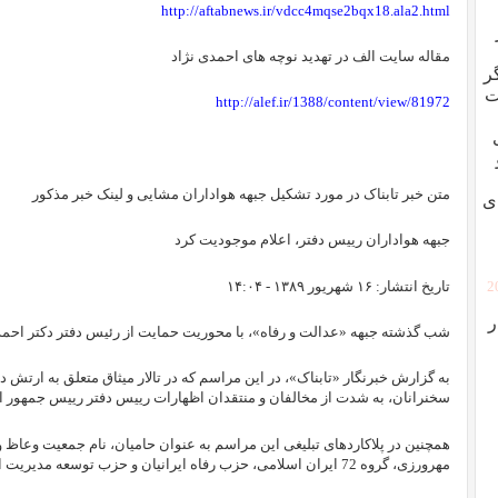
http://aftabnews.ir/vdcc4mqse2bqx18.ala2.html
مقاله سایت الف در تهدید نوچه های احمدی نژاد
ر
ت
http://alef.ir/1388/content/view/81972
متن خبر تابناک در مورد تشکیل جبهه هواداران مشایی و لینک خبر مذکور
ی
جبهه هواداران رییس دفتر، اعلام موجودیت کرد
تاريخ انتشار: ۱۶ شهريور ۱۳۸۹ - ۱۴:۰۴
[
ر
شب گذشته جبهه «عدالت و رفاه»، با محوریت حمایت از رئیس دفتر دکتر احمدی
به گزارش خبرنگار «تابناک»، در این مراسم که در تالار میثاق متعلق به ارتش 
سخنرانان، به شدت از مخالفان و منتقدان اظهارات رییس دفتر رییس جمهور انتق
همچنین در پلاکاردهای تبلیغی این مراسم به عنوان حامیان، نام جمعیت وعاظ ولا
مهرورزی، گروه 72 ایران اسلامی، ‌حزب رفاه ایرانیان و حزب توسعه مدیریت اسلامی و چند نام دیگر به چشم می‌خورد.