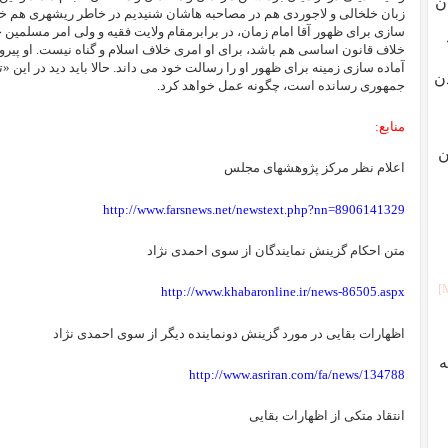
ن
زبان خلخالی و لاجوردی هم در مصاحبه هاشان شنیدیم در خاطر ریشهری هم خوانده
سازی برای ظهور آقا امام زمان، در برابرمقام ولایت فقیه و ولی امر مسلمین جه
خلاف قانون اساسی هم باشد، برای او امری خلاف اسلام و گناه نیست. او پی
آماده سازی زمینه برای ظهور او را رسالت خود می داند. حالا باید دید در این «
ن
جمهوری رسانده است، چگونه عمل خواهد کرد.
منابع:
ن
اعلام نظر مرکز پژوهشهای مجلس
http://www.farsnews.net/newstext.php?nn=8906141329
متن احکام گزینش نمایندگان از سوی احمدی نژاد
http://www.khabaronline.ir/news-86505.aspx
اظهارات بقایی در مورد گزینش دونماینده دیگر از سوی احمدی نژاد
ه
http://www.asriran.com/fa/news/134788
انتقاد متکی از اظهارات بقایی