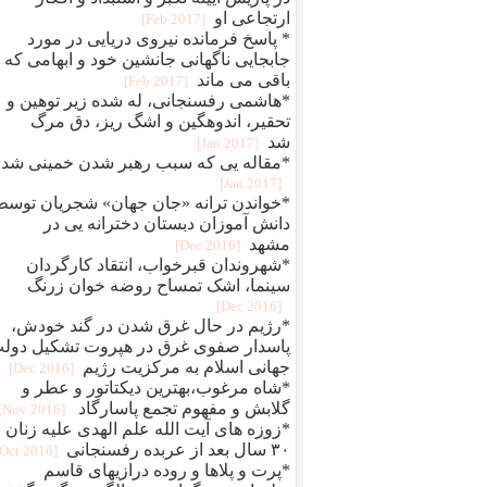
ارتجاعی او
[2017 Feb]
* پاسخ فرمانده نیروی دریایی در مورد
جابجایی ناگهانی جانشین خود و ابهامی که
باقی می ماند
[2017 Feb]
*هاشمی رفسنجانی، له شده زیر توهین و
تحقیر، اندوهگین و اشگ ریز، دق مرگ
شد
[2017 Jan]
*مقاله یی که سبب رهبر شدن خمینی شد
[2017 Jan]
*خواندن ترانه «جان جهان» شجریان توسط
دانش آموزان دبستان دخترانه یی در
مشهد
[2016 Dec]
*شهروندان قبرخواب، انتقاد کارگردان
سینما، اشک تمساح روضه خوان زرنگ
[2016 Dec]
*رژیم در حال غرق شدن در گند خودش،
پاسدار صفوی غرق در هپروت تشکیل دول
جهانی اسلام ‏به مرکزیت رژیم
[2016 Dec]
*شاه مرغوب،بهترین دیکتاتور و عطر و
گلابش و مفهوم تجمع پاسارگاد ‏
[2016 Nov]
*زوزه های آیت الله علم الهدی علیه زنان
۳۰ سال بعد از عربده رفسنجانی
[2016 Oct]
*پرت و پلاها و روده درازیهای قاسم