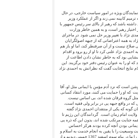
 نمایندگان ویژه در امور سیاست خارجی، در حال
رمیم کابینه نمی زند و اگر از عملکرد وزیر
اشته باشد که رهبر از بالای سر رئیس جمهور با
ختیار رهبر است، و به همین خاطر وزارت
دی نژاد با تغییر وزیر حل نمی شود. در ماجرای
اد به همه اعتراضاتی که از جبهه اصولگرایان
ی صلاح نیست و از آن صرفنطر کند، اما او باز هم
د از نوشته شدن و ارسال به احمدی نژاد علنی کرد تا او از رو برود و اقدام
شایی بود که به خاطر نشان دادن اطاعت از
که او را به عنوان رئیس دفتر خود برگزیند. این
ام نتایج انتخابت گفت که نظراتش به احمدی نژاد
شن است که نزد آدم مؤمنِ با ایمانی مثل او، آقا
ایت
که او را حمایت می کنند، مورد انتقاد کسانی
 مثل گروه فرقان شده اند، بی اساس نیست.
که در واقع جبهه یی در برابر ولی فقیه است،
 گونه که یکی از منتقدان احمدی نژاد گفته
، ولایت امام زمان است.
گردانندگان این رژیم تا
مه جنایت مرتکب شده اند، بدون این که ذره یی
ایمانی بودن آنچه کرده بودند هرکز احساس
ایت وسبعیت را با یقین به انجام خدمت به اسلام و
وظیفه دینی در از میان برداشتن مرتدان و ملحدان و منافقان انجام دادند و این را ما در پیام سوم اسفند 1367 خمینی دیدیم و از