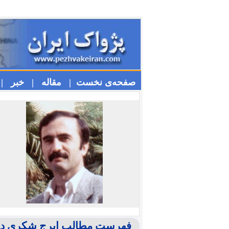
صفحه‌ی نخست |
مقاله |
خبر |
فهرست مطالب ایرج شكری در