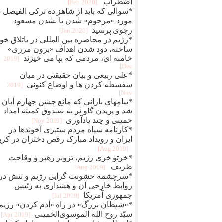
اضطراب
[2020 Feb]
*سوالی که باید از شاهزاده ترکی الفیصل د
مورد «مرحوم» شدن یا نشدن مسعود
رجوی پرسید
[2020 Jan]
*رژیم در محاصره بین المللی در باتلاق خو
ساخته، دود شدن اهداف «برون مرزی»
خامنه ای، مردمی که بپا می خیزند
[2019
Dec]
*علی ربیعی و بیان حقیقتی در میان
سفسطه کردن ها و اوضاع کنونی
[2019
Nov]
*پیامهای بارانی که مانع جشن چهارم آبان
شد و پریدن گاو نر به صندوق کمیته امداد
خمینی و چند یادآوری
[2019 Nov]
*کارنامه سیاه مردم ستیزی آخوندها در
ایران و رویداد مبارک رقص دختران در کربل
[2019 Aug]
*خرتو خری رژیم، تزویر رهبر و وقاحت
ظریف ‏
[2019 Aug]
*سرچشمه خشونت گرایی رژیم و تنش در
روابط خارجی آن و هشداری به رئیس
جمهوری آمریکا
[2019 Jul]
*«شیطان بزرگ» در راه «آدم کردن» رژیم
سیّد روح الله الموسو‌ی‌الخمینی
[2019 Apr]