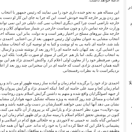
ادامه خواهد داشت.
ر
این مساله هم
به نحو خنده داری خود را می نمایند که رئیس جمهور با انتخاب
دور زدن وزیر خارجه کابینه خودش است. این که چرا به جای این کار او دست به ت
خارجه ناراضی است چرا کس دیگری انتخاب نمی کند، دلیلی جز این نمی تواند د
د
وزارت خارجه تماس دارد و چون سیاست خارجی در شمار سیاستهای کلان و در ا
خارجه مثل نیروهای مسلح در اختیار رهبر است و نه دولت. بنابر این، مساله احم
انتخاب مشایی به عنوان معاون اول رئیس جمهور، بعد از بی اعتنایی
احمدی نژ
بلند شد، خامنه ای نامه یی به او نوشت و کتبا به او توصیه کرد که انتخاب مشای
بی اعتنایی کرد. بعد کیهان نامه خامنه ای را 6 روز بع
به انتخاب دیگری بکند، اما باز هم
حرکتی از سوی او صورت نگرفت؛ بلکه این م
رهبر، صرفنظر خود را از معاون اولی اعلام کرد. واکنش احمدی نژاد هم این بود 
البته همان احمدی نژادی است که خامنه ای در آن سخنرانی چند روز بعد از اعل
نزدیکتراست تا به نظرات رفسنجانی.
ا
احمدی نژاد خود را برگزیده امام زمان و آماده ساز زمینه ظهور او می داند و رو
امام زمان کجا و سید علی خامنه ای کجا. اینکه احمدی نژاد و گرایش پیروان ول
از جبهه اصولگرایان واقع شده و متهم به داشتن گرایش اسلام بدون روحانیت
اقدامات و مسائل چند روز گذشته به ویژه مساله تشکیل جبهه هواداران مشایی 
نشان می دهد آنها اینان نمی خواهند افسارشان در دست ولی فقیه باشد و همان
بود،«ولایت» مورد نظر احمدی نژاد و یارانش که بر پیروی از آن تاکید می کنند
کنون در یوشش تحقق احکام اسلام یا زمینه سازی برای ظهور امام زمان این ه
احساس گناه بکنند. نه خمینی نه لاجوردی
و نه
خلخالی هیچ کدام در اسلامی و 
پشیمانی یا فکر این که خطا کرده اند را به خود راه نداند. حتی آنها آن همه جن