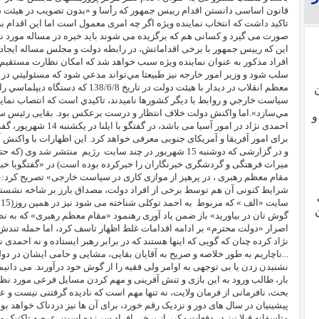
قانون اساسی دانستن اقدام رییس جمهور که رأسا و «بدون تصویب در هیئت دو
تاکید داشت که انتخاب نماینده ویژه اگر چه امری معمول است اما این اقدام 
صورت می گیرد و کسانی هم که برگزیده می شوند باید خبره در مساله مورد نظ
این که رییس جمهور با برخی اقداماتش، در رابطه دولت و مجلس مساله ایجاد 
افراد مذكور به عنوان نماينده ويژه سبب خواهد شد كه امكان نظارت مستقيم ب
سلب شود و وزير امور خارجه نيز طبيعتا مي‌تواند مدعي شود كه مسئوليتي در قب
معظم انقلاب در ديدار با هيئت دولت در ت
سياست خارجي و روابط با ديگر كشورها ناميدند، تاكيدي است كه انتصاب نمايندگ
مي‌سازد».
اما واکنش دولت خلاف انتظار و درست برعکس بود. بقایی رئیس ساز
و
احمدی نژاد در امور آسیا م
برای امور آفریقا و آمریکای جنوبی معرفی خواهد کرد. این اظهارات با واکنش
و در گزارشی که دوشنبه 15 شهریور در چند سایت
رژیم
منتشر شد وی (که حت
میراث فرهنگی و گردشگری خبرنگاران را خبرکرده بوده است) در «گفتگوبا خبرن
مقام معظم رهبری ، در پرهیز از موازی کاری در سیاست خارجی» تصریح کرد:«
شرایط کنونی آن هم توسط برخی از افراد دولت، مصداق بارز بر شاخه نشست
سایت «الف » که مربوط
ب
ن
گوش تان در بیاورید» باز ضمن یاد آوری رهنمود «مقام معظم رهبری» که به 
اصرار «دولت محترم» بر ادامه اقدامات غلط اظهار تاسف کرد، اما حمله تندش
نژاد کرده چنان که گویی که اینها هستند که در برابر رهبر ایستاده و نه احمدی 
...ناچاریم به طور خلاصه و صریح به آقایان بقایی، مشایی و حامی ایشان در دولت
نشنیدن زدن یا بی توجهی به اوامر ولی فقیه را از گوش خود درآورند.
می دانیم
بار، طالب ورود به این بازی و تنش آفرینی و مهم کردن مسایل فرعی مورد نظر
بحث، نافرمانی از فرمان ولایت، نه تنها مهم است که نادیده گرفتنی نيست و عاق
پیشینیان در سال های دور و نزدیک رقم خورد، برای آن ها نیز دردناک خواهد بو
متاسفانه قبلا نیز در دفعات مکرر از برخی افراد سر زده است، عرصه تاکتیک 