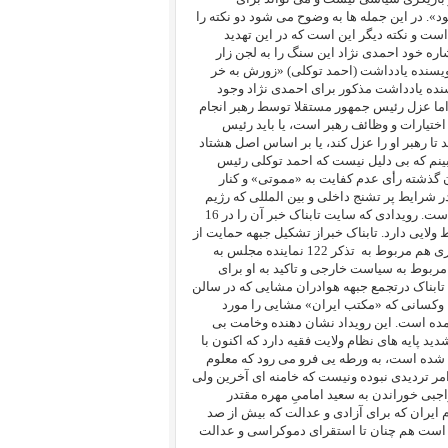
د».
در این جمله ها به وضوح می شود دو نکته را
است و نکته دیگر این است که در این تهدید
اره خود احمدی نژاد این سنگ را به لجن زار
 نویسنده یادداشت (احمد توکلی) «زورش به خر
نده یادداشت مذکور برای احمدی نژاد وجود
 اما عزل رئیس جمهور مستقلا توسط رهبر انجام
ه مربوط به اختیارات و وظائف رهبر است، یا باید رئیس
ا رهبر او را عزل کند، یا بر اساس اصل هشتاد
ینم که بی دلیل نیست که احمد توکلی رئیس
گذشته رأی عدم کفایت به «مموتی» و کنار
ر شرایط پر تشنج داخلی و بین المللی که رژیم
در آن قرار دارد و هنوز پس لرزه های تقلب انتخاباتی سال گذشته پایان نیافته است. رویدادی که سایت تابناک خبر آن را در 16
لایی دارد. تابناک خبراز تشکیل جبهه حمایت از
ری هم مربوط به
تذکر 122 نماینده مجلس به
مربوط به سیاست خارجی و تاکید به او برای
 تابناک درتجمع جبهه هوادران مشایی که در سالن
وکسانی که «مکتب ایران» مشایی را مورد
ر آمده است. این رویداد نشان دهنده وخامت بی
 پایه های نظام ولایت فقیه دارد که اکنون با
 شده است، به ورطه یی فرو می رود که معلوم
امر تردیدی نبوده ونیست که خامنه ای آخرین ولی
جبی خوراندن به سعید امامیِ مهره مقتدر
 ایران که برای آزادی و عدالت که بیش از صد
ه است هم چنان تا استقرای دموکراسی و عدالت