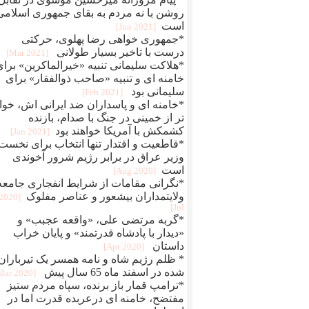
روشن با نه مردم به بقای جمهوری اسلامی
است
[2021 Jun]
*جمهوری خواهی رضا پهلوی، حرکتی
درست با تاخیر بسیار طولانی
[2021 Mar]
*هلاکت سلیمانی تنبیه «خیرالماکرین» برای
خامنه ای و تنبیه «صاحب ذوالفقار» برای
سلیمانی بود
[2021 Feb]
*خامنه ای و پاسداران ضد ایرانی اش، خوا
تر از خمینی در جنگ با صدام، بازنده
کشمکش با آمریکا خواهند بود
[2021 Jan]
*قاطعیت و اقتدار تنها انتخاب برای نخست
وزیر عراق در برابر رژیم شرور آخوندی
است
[2020 Aug]
*نگرانی مقامات از شرایط انفجاری جامعه
ولایتمداران بیشعور و عناصر مفلوک
[2020
Jul]
*گربه مرتضی علی، «واقعه عجبب» و
«دیدار با پادشاه قدرتمند» و پایان خراب
داستان
[2020 Apr]
* ظلم رژیم شاه و نامه همسر یک تیرباران
شده در اسفند ماه 65 سال پیش
[2020 Mar]
*ترامپ قمار باز برنده، سپاه مردم ستیز
مفتضح، خامنه ای درعربده قدرت اما در