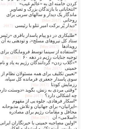
کردن خامنه ای به «عالم غیب»‏
[2017 Jun]
*انتخاباتی با بازندگان بزرگ و تصاویر
ماندگار یک دیدار و سالهای سربی برای
روحانی
[2017 May]
*دیدار پُر برکت امیر تتلو با رئیسی
[2017
May]
*طلبکاری در دو پیام پاسدار باقری «رئیس
ستاد کل نیروهای مسلح»، و تودهنی به آن 
رویدادها
[2017 May]
*استفاده از سینما توسط فرومایگان برای
توجیه جنایات رژیم در دهه ۶۰
[2017 Apr]
*‏«گلاب زدن» گردانندگان رژیم به یاد و نام
خمینی
[2017 Mar]
*تعیین تکلیف برای همه مسئولان نظام از
سوی پاسدار جعفری فرمانده کل سپاه،
رزمایش کودتا
[2017 Mar]
*وقتی مردی به زنش، بگوید «دوستت دارم
چه اشکالی دارد؟
[2017 Mar]
*اسکار فرهادی، جلوه یی از مفهوم
«ایرانیان» برای جهانیان و تلاش مذبوحانه
محافل و ‏مقامات رژیم برای مصادره
«اسلامی» آن
[2017 Mar]
*اولین مصاجبه خمینی با خیرنگاران ایرانی
در پاریس آیینه تکبّر و استبداد و افکار