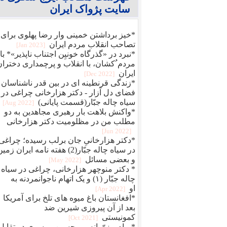
سایت پژواک ایران
*خیز برداشتن خمینی وار رضا پهلوی برای
تصاحب انقلاب مردم ایران
[2023 Jan]
*نبرد در «گذرگاه خونیِن اجتناب ناپذیر»* با
مردم ُکشان، با انقلاب و پرچمداری دختران
ایران
[2022 Dec]
*زندگی قرنطینه ای در بین قدر ناشناسان 
فضای دل آزار - دکتر هزارخانی چراغی در
سیاه چاله جبّار(قسمت پایانی)
[2022 Aug]
*واکنش بلاهت بار رهبری مجاهدین به دو
مطلب من در مظلومیت دکتر هزارخانی
[2022 Jun]
*دکتر هزارخانیِ جان برلب رسیده؛ چراغی
در سیاه چاله جبّار(2) هفته نامه ایران زمی
و بعضی مسائل
[2022 May]
* دکتر منوچهر هزارخانی، چراغی در سیاه
چاله جبّار (۱) و یک اتهام ناجوانمردنه به
او
[2022 Apr]
*افغانستان باغ میوه های تلخ برای آمریکا
بعد از آن پیروزی شیرین ضد
کمونیستی
[2021 Oct]
* پیام مزوّرانه میرحسین موسوی در تقابل