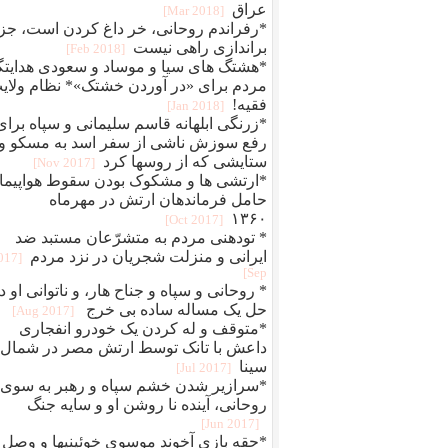
عراق
[2018 Mar]
*رفراندم روحانی، خر داغ کردن است، جز
براندازی راهی نیست
[2018 Feb]
*هشتگ های سیا و موساد و سعودی هدایتگ
مردم برای «در آوردن خشتک»* نظام ولای
فقیه!
[2018 Jan]
*زرنگی ابلهانه قاسم سلیمانی و سپاه برای
رفع سوزش ناشی از سفر اسد به مسکو و
ستایشی که از روسها کرد
[2017 Nov]
*ارتشی ها و مشکوک بودن سقوط هواپیما
حامل فرماندهان ارتش در مهرماه
۱۳۶۰
[2017 Oct]
* تودهنی مردم به متشرّعان مستبد ضد
ایرانی و منزلت شجریان در نزد مردم
2017
Sep]
*‎ ‎روحانی و سپاه و جناح هار، و ناتوانی او د
حل یک مساله ساده بی خرج
[2017 Aug]
*متوقف و له کردن یک خودرو انفجاری
داعش با تانک توسط ارتش مصر در شمال
سینا
[2017 Jul]
*سرازیر شدن خشم سپاه و رهبر به سوی
روحانی، آینده نا روشن او و سایه جنگ
[2017 Jun]
*حقه بازی آخوند موسوی خوئینیها و وصل