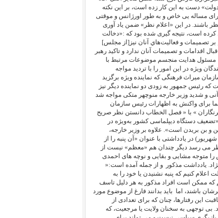
لت» دست به این کار زده است، بر این نکته
برای مساله یی خاص و به طور اورژانس و موقتی
ر باشند. در این «اعلام نظر» ضمن یاد آوری
کرده است، نتیجه گیری شده بود که :
«دخالت
ر تصميمات و فعاليت‌هاي آنان نيز[از مجلس]
ال اقدامات و تصميمات آنان ندارد و تاكيد رهبر
اريخ 138/6/8 كه دستگاه ديپلماسي را مسئول هدايت منجسم موضوعات مرتبط با
ان ويژه در اين امور را با ترديد مواجه
مان میراث فرهنگی که نماینده ویژه برگزید
ی باشد، در گفتگو با ایلنا در یکشنبه 14 شهریور، گفت که رئیس جمهور به زودی دو نماینده دیگر نیز
 آنی و شدید وزیر خارجه منوچهر متکی مواجه شد
ما برای واکنش به اظهارات رئیس سازمان
گاران » با «
فصل الخطاب دانستن نظر صریح
تضعیف دستگاه دیپلماسی کشور به‌ویژه در
ن و بن بریدن است».
علاوه بر وزیر خارجه،
ه احمد توکلی شناخته می شود نیز در همین روز(15 شهریور) در یادداشتی با عنوان «آن پنبه را از
نظر می رسد دیگر چندان هم «معظم» نیست از
 را متوجه مشایی و بقایی و نوچه های احمدی
نژاد. یادداشت مذکور
و از جمله آمده است:«
 اعلام کنیم که پنبه نشنیدن یا خود را به
 که ممکن است افراد مذکور به هر دلیل تاسف
شان باشند، اما
باید بدانند فارغ از موضوع مورد
بت این رفتارها، چنان که برای تعدادی از
د. بی توجهی به سخنان ولایت یا مرجعیت، که
و بازیگری سیاسی نیست و می تواند برای