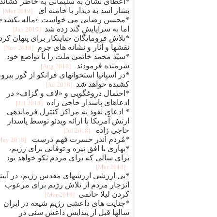
*اعطای نشان به سلیمانی به خاطر کشاند
بشار اسد به دیدار با خامنه ای
[2019 Mar]
*محسن رضایی می خواست «ماله بکشد»
اما به سراپایش گند زده شد
[2019 Jan]
*تلاش فرومایگان جنایتکار برای پنهان کرد
نقشها و آثار و نشانه های جرم
[2018 Nov]
*سیّد محمد خاتمی ملت را با تواضع خود
شرمنده فرمودند
[2018 Aug]
*در اسپانیا استخوانهای فرانکو از گور بیرو
کشیده خواهد شد
[2018 Jul]
*احتمال دروغگویی و «لاف و گزاف» در
ادعاهای پاسدار حاجی زاده
[2018 Jul]
* ادعای نفوذ به مراکز کنترل فرماندهی
ارتش آمریکا با ارائه ویدئو توسط پاسدار
حاجی زاده
[2018 Jul]
*مُردم اندر حسرت فهم درست ‏
[2018 May]
*بهاری با افق تیره و توفانی برای رژیم،
برای سالی که برای مردم نکو خواهد بود
[2018 Mar]
*بی ارزشی ارزشهای مقدس رژیم، در آیین
انزجار مردم از تلاش رژیم برای مرعوب
کردن لیلا حاتمی
[2018 Mar]
*جنایت های داعشی رژیم شیعه در ایران
سالها قبل از پیدایش داعش سنی در