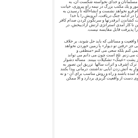
 مسلمانان و خداى نخواسته شكست آن، به
ر و يك مكتب بزرگ در نيمه راه پيروزى، خيانت
رو نخواهد نشست و انشاءاللَّه تا رسيدن به
در ادامه جنگ دریافت، آبرویش را با خدا
لت کشاندن ابرقدرتها و سرنگون کردن صدام کافر
فتن نا کار آمدی استراتژی ارتش آزادیبخش، در
را پذیرفت قابل مقایسه نیست.
ا واقعیت و مسائلی که باید حل شوند، بر خلاف
یی جز «رفتن تو دیوار» یا زمین خوردن نخواهد
نمی کنم بلکه سعی می کنم «منطقی و
ت می زنم. تلخ است چون می دانم می تواند
ز پشت «عینک» تشکیلات ببینند.
مساله دشوار
د ترک اشرف و اثرات سالها
تزریق این تصور به
 به آتش زدن ابایی نداشتند، درمانی پیدا بکنند
 آمده باشند و راه و روش مناسب برای آن - و نه
جوی دست از واقعیت گریزی بردارد و الا ممکن