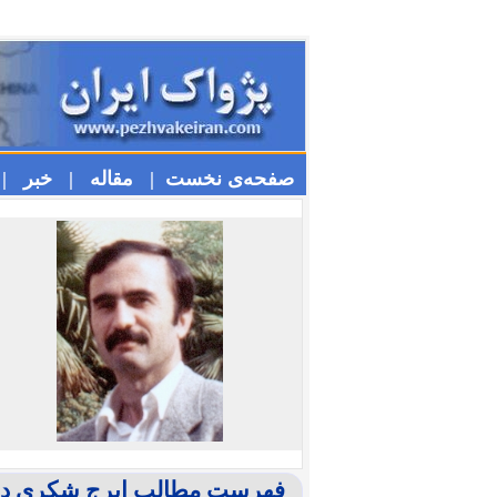
صفحه‌ی نخست |
مقاله |
خبر |
فهرست مطالب ایرج شكری در