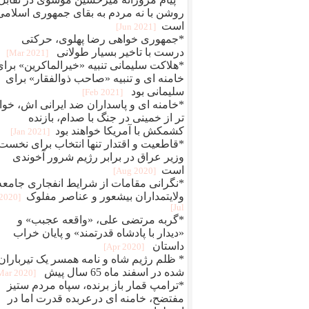
روشن با نه مردم به بقای جمهوری اسلامی
است
[2021 Jun]
*جمهوری خواهی رضا پهلوی، حرکتی
درست با تاخیر بسیار طولانی
[2021 Mar]
*هلاکت سلیمانی تنبیه «خیرالماکرین» برای
خامنه ای و تنبیه «صاحب ذوالفقار» برای
سلیمانی بود
[2021 Feb]
*خامنه ای و پاسداران ضد ایرانی اش، خوا
تر از خمینی در جنگ با صدام، بازنده
کشمکش با آمریکا خواهند بود
[2021 Jan]
*قاطعیت و اقتدار تنها انتخاب برای نخست
وزیر عراق در برابر رژیم شرور آخوندی
است
[2020 Aug]
*نگرانی مقامات از شرایط انفجاری جامعه
ولایتمداران بیشعور و عناصر مفلوک
[2020
Jul]
*گربه مرتضی علی، «واقعه عجبب» و
«دیدار با پادشاه قدرتمند» و پایان خراب
داستان
[2020 Apr]
* ظلم رژیم شاه و نامه همسر یک تیرباران
شده در اسفند ماه 65 سال پیش
[2020 Mar]
*ترامپ قمار باز برنده، سپاه مردم ستیز
مفتضح، خامنه ای درعربده قدرت اما در