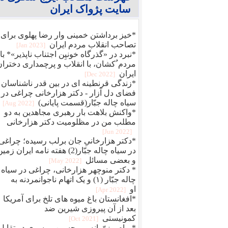
سایت پژواک ایران
*خیز برداشتن خمینی وار رضا پهلوی برای
تصاحب انقلاب مردم ایران
[2023 Jan]
*نبرد در «گذرگاه خونیِن اجتناب ناپذیر»* با
مردم ُکشان، با انقلاب و پرچمداری دختران
ایران
[2022 Dec]
*زندگی قرنطینه ای در بین قدر ناشناسان 
فضای دل آزار - دکتر هزارخانی چراغی در
سیاه چاله جبّار(قسمت پایانی)
[2022 Aug]
*واکنش بلاهت بار رهبری مجاهدین به دو
مطلب من در مظلومیت دکتر هزارخانی
[2022 Jun]
*دکتر هزارخانیِ جان برلب رسیده؛ چراغی
در سیاه چاله جبّار(2) هفته نامه ایران زمی
و بعضی مسائل
[2022 May]
* دکتر منوچهر هزارخانی، چراغی در سیاه
چاله جبّار (۱) و یک اتهام ناجوانمردنه به
او
[2022 Apr]
*افغانستان باغ میوه های تلخ برای آمریکا
بعد از آن پیروزی شیرین ضد
کمونیستی
[2021 Oct]
* پیام مزوّرانه میرحسین موسوی در تقابل