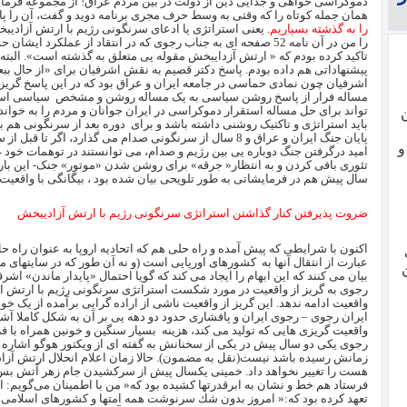
دموکراسی خواهی و جدایی دین از دولت در بین مردم عراق! از مجموعه فرمای
همان جمله کوتاه را که وقتی به وسط حرف مجری برنامه دوید و گفت، آن را پ
را به گذشته بسپاریم
. یعنی استراتژی یا ادعای سرنگونی رژیم با ارتش آزادی
تاکید کرده بودم که « ارتش آزدایبخش مقوله یی متعلق به گذشته است». البت
پیشنهاداتی هم داده بودم. پاسخ دکتر قصیم به نقش اشرفیان برای «از حال بب
اشرفیان چون نمادی حماسی در جامعه ایران و عراق بود که در این پاسخ گریزی 
مساله فرار از پاسخ روشن سیاسی به یک مساله روشن و مشخص
سیاسی است
تواند برای حل مساله استقرار دموکراسی در ایران جوانان و مردم را به خواند
باید استراتژی و تاکتیک روشنی داشته باشد و برای
دوره بعد از سرنگونی هم ب
پایان جنگ ایران و عراق و 8 سال از سرنگونی صدام می گذارد، 
و
امید درگرفتن جنگ دوباره یی بین رژیم و صدام، می توانستند در توهمات خود 
تئوری بافی کردن و به انتظار« جرقه» برای روشن شدن «موتور» جنک- این بار ب
سال پیش هم در فرمایشاتی به طور تلویحی بیان شده بود ، بیگانگی با واقعیت
ضروت پذیرفتن کنار گذاشتن استراتژی سرنگونی رژیم با ارتش آزادیبخش
اکنون با شرایطی که پیش آمده و راه حلی هم که اتحادیه اروپا به عنوان را
عبارت از انتقال آنها به
کشورهای اورپایی است (و نه آن طور که در سایتهای م
ن
بیان می کنند که این ابهام را ایجاد می کند که گویا احتمال «پایدار ماندن» 
رجوی به گریز از واقعیت در مورد شکست استراتژی سرنگونی رژیم با ارتش ازاد
واقعیت ادامه ندهد. این گریز از واقعیت ناشی از اراده گرایی برآمده از یک 
ایران رجوی – رجوی ایران و پافشاری حدود دو دهه یی بر آن به شکل کاملا آ
واقعیت گریزی هایی که تولید می کند، هزینه
بسیار سنگین و خونین همراه با 
رجوی یکی دو سال پیش در یکی از سخنانش به گفته ای از ویکتور هوگو اشاره کر
زمانش رسیده باشد نیست(نقل به مضمون). حالا زمان اعلام انحلال ارتش آزا
فرستاد هم خط و نشان به ابرقدرتها کشیده بود که« من با اطمينان مى‌گويم: ا
تعهد کرده بود که:« امروز بدون شك سرنوشت همه امتها و كشورهاى اسلامى