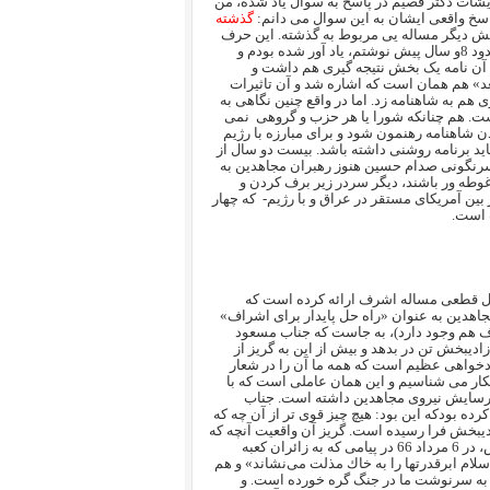
شات دکتر قصیم در پاسخ به سوال یاد شده، من
اسخ واقعی ایشان به این سوال می دانم:
گذشته
بخش دیگر مساله یی مربوط به گذشته. این حرف
را من در آن نامه 52 صفحه ای به جناب رجوی که در انتقاد از عملکرد ایشان حدود 8و سال پیش نوشتم، یاد آور شده بودم و
ه آن نامه یک بخش نتیجه گیری هم داشت و
عد» هم همان است که اشاره شد و آن تاثیرات
هم به شاهنامه زد. اما در واقع چنین نگاهی به
. هم چنانکه شورا یا هر حزب و گروهی
نمی
ن شاهنامه رهنمون شود و برای مبارزه با رژیم
اید برنامه روشنی داشته باشد. بیست دو سال از
اگر تا قبل از سرنگونی صدام حسین هنوز رهبران مجاهدین به
غوطه ور باشند، دیگر سردر زیر برف کردن و
ین آمریکای مستقر در عراق و با رژیم-
که چهار
 است.
ه حل قطعی مساله اشرف ارائه کرده است که
جاهدین به عنوان «راه حل پایدار برای اشراف»
اشرف هم وجود دارد)، به جاست که جناب مسعود
یبخش تن در بدهد و بیش از این به گریز از
خودخواهی عظیم است که همه ما آن را در شعار
شکار می شناسیم و این همان عاملی است که با
فرسایش نیروی مجاهدین داشته است. جناب
ده بودکه این بود: هیچ چیز قوی تر از آن چه که
دیبخش فرا رسیده است. گریز آن واقعیت آنچه که
هست را تغییر نخواهد داد. خمینی یکسال پیش از سرکشیدن جام زهر آتش بس، در 6 مرداد 66 در پیامی که به زائران کعبه
سلام ابرقدرتها را به خاك مذلت مى‌نشاند» و هم
 به سرنوشت ما در جنگ گره خورده است. و