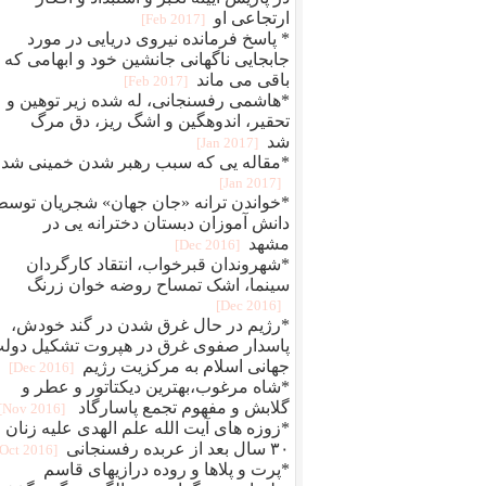
ارتجاعی او
[2017 Feb]
* پاسخ فرمانده نیروی دریایی در مورد
جابجایی ناگهانی جانشین خود و ابهامی که
باقی می ماند
[2017 Feb]
*هاشمی رفسنجانی، له شده زیر توهین و
تحقیر، اندوهگین و اشگ ریز، دق مرگ
شد
[2017 Jan]
*مقاله یی که سبب رهبر شدن خمینی شد
[2017 Jan]
*خواندن ترانه «جان جهان» شجریان توسط
دانش آموزان دبستان دخترانه یی در
مشهد
[2016 Dec]
*شهروندان قبرخواب، انتقاد کارگردان
سینما، اشک تمساح روضه خوان زرنگ
[2016 Dec]
*رژیم در حال غرق شدن در گند خودش،
پاسدار صفوی غرق در هپروت تشکیل دول
جهانی اسلام ‏به مرکزیت رژیم
[2016 Dec]
*شاه مرغوب،بهترین دیکتاتور و عطر و
گلابش و مفهوم تجمع پاسارگاد ‏
[2016 Nov]
*زوزه های آیت الله علم الهدی علیه زنان
۳۰ سال بعد از عربده رفسنجانی
[2016 Oct]
*پرت و پلاها و روده درازیهای قاسم