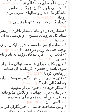
کردن خامنه ای به «عالم غیب»‏
[2017 Jun]
*انتخاباتی با بازندگان بزرگ و تصاویر
ماندگار یک دیدار و سالهای سربی برای
روحانی
[2017 May]
*دیدار پُر برکت امیر تتلو با رئیسی
[2017
May]
*طلبکاری در دو پیام پاسدار باقری «رئیس
ستاد کل نیروهای مسلح»، و تودهنی به آن 
رویدادها
[2017 May]
*استفاده از سینما توسط فرومایگان برای
توجیه جنایات رژیم در دهه ۶۰
[2017 Apr]
*‏«گلاب زدن» گردانندگان رژیم به یاد و نام
خمینی
[2017 Mar]
*تعیین تکلیف برای همه مسئولان نظام از
سوی پاسدار جعفری فرمانده کل سپاه،
رزمایش کودتا
[2017 Mar]
*وقتی مردی به زنش، بگوید «دوستت دارم
چه اشکالی دارد؟
[2017 Mar]
*اسکار فرهادی، جلوه یی از مفهوم
«ایرانیان» برای جهانیان و تلاش مذبوحانه
محافل و ‏مقامات رژیم برای مصادره
«اسلامی» آن
[2017 Mar]
*اولین مصاجبه خمینی با خیرنگاران ایرانی
در پاریس آیینه تکبّر و استبداد و افکار