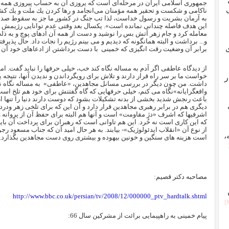
جمهورى اسلامى ايران در مرحله‌اى است كه يروزى آن به حساب پيروزى همه
ناكامى و شكست و تحقير همه مؤمنان مى‌انجامد و رها كردن يك ملت و يك كشو
به آرمان بشريت و رسول خداست، لذا تب جنگ در كشور ما جز به سقوط صدام ف
اين هدف فاصله چندانى نمانده است». یکسال بعد وقتی عدم توانایی رژیمش را 
معامله کرد و جام زهر آتش بس را نوشید و دست از همه آن ادهای پوچ و به ذ
و... برداشت و البته همانگونه که دیدیم و می بینم رژیم را نجات داد. حال پذیر
برابر آن وضغیت رقت انگیزی که خمینی
با دست برداشتن از ادعاهای خود آن 
از دیدگاه عاطفی اگر آدم به مساله نگاه کند خب، خیلی حرفها را نباید گفت. ام
خواست ما بر سر راه قرار دارند و تلاش برای رویگرداندن و ندیدن آنها، نتیجه 
ر
داشت. من چون دیگر در بررسی مسانل مجاهدین، «عاطفی»
به مساله نگاه 
واقعگرایانه»نگاه می کنم، خیلی حرفهایی که گاه گفتنش برای خود هم تلخ اس
باعث رنجش شدید بخشی از بدنه تشکیلات بشود که دوست دارند دنیا را تنها ا
دیگری هم در برابر رهبری مجاهدین قرار دارد و آن این که برای تلخی زهر ودر
اشرفیها که اشرف «دژ مقاومت» است و آنها هم البته برای حفظ آن از پروانه وار
که این کاری است نه خُرد. این هم تاوانی است که رهبران برای پرداخت آن باید
از نوع آن «انقلاب ایدئولوژیک»- بیابند. به هر حال امید آن که جناب مسعود ر
،
است هزینه های سنگین و خونین بیهوده و بیشتری روی دست مجاهدین بگذارد
.
مصاحبه دکتر قصیم:
http://www.bbc.co.uk/persian/tv/2008/12/000000_ptv_hardtalk.shtml
پیام خمینی به راهپیمایی برائت از مشرکین سال 66: