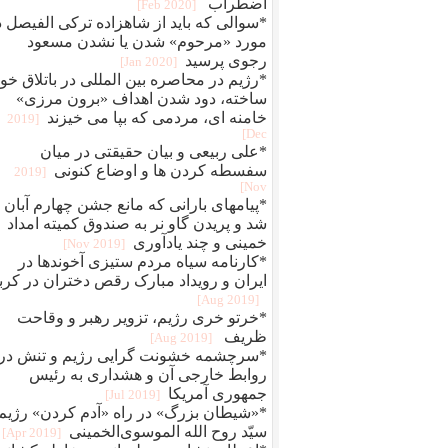
اضطراب
[2020 Feb]
*سوالی که باید از شاهزاده ترکی الفیصل د
مورد «مرحوم» شدن یا نشدن مسعود
رجوی پرسید
[2020 Jan]
*رژیم در محاصره بین المللی در باتلاق خو
ساخته، دود شدن اهداف «برون مرزی»
خامنه ای، مردمی که بپا می خیزند
[2019
Dec]
*علی ربیعی و بیان حقیقتی در میان
سفسطه کردن ها و اوضاع کنونی
[2019
Nov]
*پیامهای بارانی که مانع جشن چهارم آبان
شد و پریدن گاو نر به صندوق کمیته امداد
خمینی و چند یادآوری
[2019 Nov]
*کارنامه سیاه مردم ستیزی آخوندها در
ایران و رویداد مبارک رقص دختران در کربل
[2019 Aug]
*خرتو خری رژیم، تزویر رهبر و وقاحت
ظریف ‏
[2019 Aug]
*سرچشمه خشونت گرایی رژیم و تنش در
روابط خارجی آن و هشداری به رئیس
جمهوری آمریکا
[2019 Jul]
*«شیطان بزرگ» در راه «آدم کردن» رژیم
سیّد روح الله الموسو‌ی‌الخمینی
[2019 Apr]