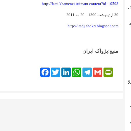
http://farsi.khamenei.ir/imam-content?id=10593
ر
30 اردیبهشت 1390 – 20 مه 2011
د
http://iradj-shokri.blogspot.com
منبع:پژواک ایران
Facebook
Twitter
LinkedIn
WhatsApp
Telegram
PrintFriendly
Gmail
ا