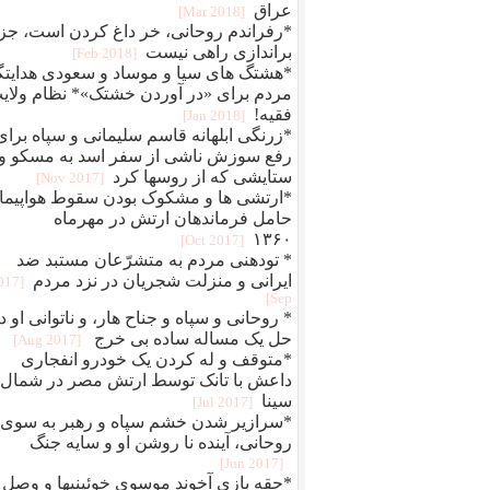
عراق
[2018 Mar]
*رفراندم روحانی، خر داغ کردن است، جز
براندازی راهی نیست
[2018 Feb]
*هشتگ های سیا و موساد و سعودی هدایتگ
مردم برای «در آوردن خشتک»* نظام ولای
فقیه!
[2018 Jan]
*زرنگی ابلهانه قاسم سلیمانی و سپاه برای
رفع سوزش ناشی از سفر اسد به مسکو و
ستایشی که از روسها کرد
[2017 Nov]
*ارتشی ها و مشکوک بودن سقوط هواپیما
حامل فرماندهان ارتش در مهرماه
۱۳۶۰
[2017 Oct]
* تودهنی مردم به متشرّعان مستبد ضد
ایرانی و منزلت شجریان در نزد مردم
2017
Sep]
*‎ ‎روحانی و سپاه و جناح هار، و ناتوانی او د
حل یک مساله ساده بی خرج
[2017 Aug]
*متوقف و له کردن یک خودرو انفجاری
داعش با تانک توسط ارتش مصر در شمال
سینا
[2017 Jul]
*سرازیر شدن خشم سپاه و رهبر به سوی
روحانی، آینده نا روشن او و سایه جنگ
[2017 Jun]
*حقه بازی آخوند موسوی خوئینیها و وصل