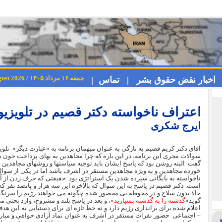
جمعه ۱۶ مرداد ۱۴۰۵ / Friday 7th August 2026
اخبار نقض حقوق بشر |
تماس |
اعتراف ناخواسته دکتر قصیم در تلویز
ایرج شكری
آقای دکتر کریم قصیم به تازگی به عنوان میهمان برنامه به «عبارت دیگر»
تلوی
سوالات مجری این برنامه، در این باره که چرا مجاهدین به بهای پرداخت خون
گفت. البته روشن بود که پاسخ ایشان باید توجیه سیاستها و روشهای مجاهدین 
خورده مجاهدین و به ویژه مجاهدین مستقر در اشرف باشد اما در یکی از سوال و
ناخواسته به بایگانی سپرده شدن یک استراتژی بود. حقیقتی که حرف زدن از آن
است. دکتر قصیم در پاسخ به این سوال که بالاخره این سه هزار و پانصد نفر که 
حالا بدون سلاح و در محوطه یی محصور شده چگونه می خواهند رژیم را سرنگون
گوید«
گذشته را به گذشته بسپارید
»، و بعد در پاسخ بلند و مشروح، وارد بحثی 
اعلام شده برای براندازی رژیم دارد و نه خط تازه ای برای دستیابی به این ه
– اجتماعی
حضور نفرات مستقر در اشرف به عنوان نماد آزادی خواهی و مبار