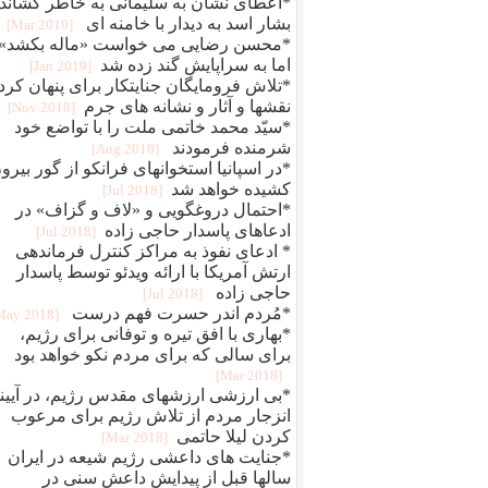
*اعطای نشان به سلیمانی به خاطر کشاند
بشار اسد به دیدار با خامنه ای
[2019 Mar]
*محسن رضایی می خواست «ماله بکشد»
اما به سراپایش گند زده شد
[2019 Jan]
*تلاش فرومایگان جنایتکار برای پنهان کرد
نقشها و آثار و نشانه های جرم
[2018 Nov]
*سیّد محمد خاتمی ملت را با تواضع خود
شرمنده فرمودند
[2018 Aug]
*در اسپانیا استخوانهای فرانکو از گور بیرو
کشیده خواهد شد
[2018 Jul]
*احتمال دروغگویی و «لاف و گزاف» در
ادعاهای پاسدار حاجی زاده
[2018 Jul]
* ادعای نفوذ به مراکز کنترل فرماندهی
ارتش آمریکا با ارائه ویدئو توسط پاسدار
حاجی زاده
[2018 Jul]
*مُردم اندر حسرت فهم درست ‏
[2018 May]
*بهاری با افق تیره و توفانی برای رژیم،
برای سالی که برای مردم نکو خواهد بود
[2018 Mar]
*بی ارزشی ارزشهای مقدس رژیم، در آیین
انزجار مردم از تلاش رژیم برای مرعوب
کردن لیلا حاتمی
[2018 Mar]
*جنایت های داعشی رژیم شیعه در ایران
سالها قبل از پیدایش داعش سنی در