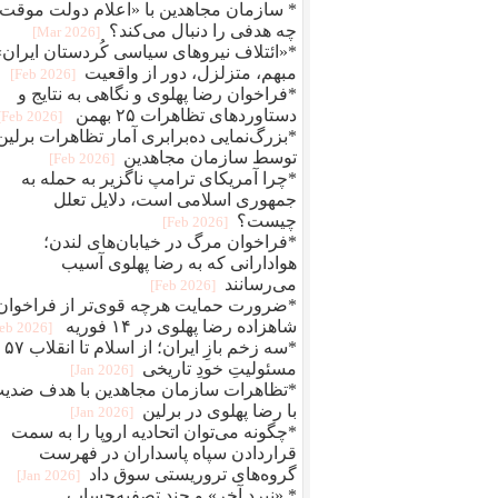
* سازمان مجاهدین با «اعلام دولت موقت
چه هدفی را دنبال می‌کند؟
[2026 Mar]
*«ائتلاف نیروهای سیاسی کُردستان ایران»
مبهم، متزلزل، دور از واقعیت
[2026 Feb]
*فراخوان رضا پهلوی و نگاهی به نتایج و
دستاوردهای تظاهرات ۲۵ بهمن
[2026 Feb]
*بزرگ‌نمایی ده‌برابری آمار تظاهرات برلین
توسط سازمان مجاهدین
[2026 Feb]
*چرا آمریکای ترامپ ناگزیر به حمله به
جمهوری اسلامی است، دلایل تعلل
چیست؟
[2026 Feb]
*فراخوان مرگ در خیابان‌های لندن؛
هوادارانی که به رضا پهلوی آسیب
می‌رسانند
[2026 Feb]
*ضرورت حمایت هرچه قوی‌تر از فراخوان
شاهزاده رضا پهلوی در ۱۴ فوریه
[2026 Feb]
*سه زخم بازِ ای
مسئولیتِ خودِ تاریخی
[2026 Jan]
*تظاهرات سازمان مجاهدین با هدف ضدی
با رضا پهلوی در برلین
[2026 Jan]
*چگونه می‌توان اتحادیه اروپا را به سمت
قراردادن سپاه پاسداران در فهرست
گروه‌های تروریستی سوق داد
[2026 Jan]
* «نبرد آخر» و چند تصفیه‌حساب