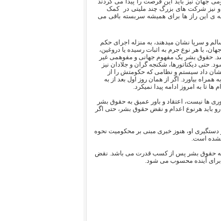
ی جهان نیز باید این فرصت را پیدا می کردند
و نیز شرکت های بزرگ چند ملیتی در کمک
ه ی این راز ها برای همیشه سربسته باقی می
الم و سرپا نشان میدهند، به منزله اجرای حکم
ان، با هر نوع جرم به اثبات رسیده یا دروغین،
شد. حقوق بشر یک مفهوم جهانی و مفوهمی غیر
ود. حتی دیکتاتورها، شکنجه گران و جلادان نیز
اکمه عادلانه برخوردار باشند. انقلاب 1357 در ایران نشان داد سیستم و نظامی که حکومتش را از
همراه بیاورد. اگر از همان روز اول بعد از به
 تا به امروز ادامه پیدا نمیکرد.
 ها نیست، اعتقاد و باور عمیق به حقوق بشر
رو باید هرنوع اعدام و نقض حقوق بشر، حتی اگر
دستگیری او، هنوز خبری مبنی بر محکومیت نحوه
نشده است.
ی به حقوق بشر پس از کسب قدرت می باشد. نقض
ی برای آینده محسوب می شود.