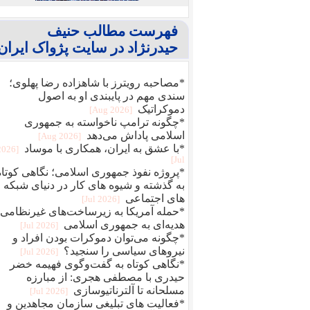
فهرست مطالب حنیف
حیدرنژاد در سایت پژواک ایران
*مصاحبه رویترز با شاهزاده رضا پهلوی؛
سندی مهم در پایبندی او به اصول
دموکراتیک
[2026 Aug]
*چگونه ترامپ ناخواسته به جمهوری
اسلامی پاداش می‌دهد
[2026 Aug]
*با عشق به ایران، همکاری با موساد
[2026
Jul]
*پروژه نفوذ جمهوری اسلامی؛ نگاهی کوتاه
به گذشته و شیوه های کار در دنیای شبکه
های اجتماعی
[2026 Jul]
*حمله آمریکا به زیرساخت‌های غیرنظامی؛
هدیه‌ای به جمهوری اسلامی
[2026 Jul]
*چگونه می‌توان دموکرات بودن افراد و
نیروهای سیاسی را سنجید؟
[2026 Jul]
*نگاهی کوتاه به گفت‌وگوی فهیمه خضر
حیدری با مصطفی هجری: از مبارزه
مسلحانه تا آلترناتیوسازی
[2026 Jul]
*فعالیت های تبلیغی سازمان مجاهدین و