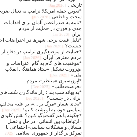
تاریخی
[2026 Jan]
*تعویق حمله آمریکا؛ ترامپ به دنبال ضربه
سخت و قطعی
[2026 Jan]
*نامه به صدراعظم آلمان برای اقدامات
جدی و فوری در حمایت از مردم
ایران
[2026 Jan]
*دلیل غیبت برخی شهرها در اعتراضات اخ
چیست؟
[2026 Jan]
*حمایت از موضع‌گیری ترامپ در دفاع از
مردم معترض ایران
[2026 Jan]
*موفقیت های گام به گام اعتراضات و
ضرورت تشکیل «ستاد هماهنگی انقلاب
ملّی»
[2025 Dec]
*اپوزیسیون «منتظر»، مردم
«فرصت‌طلب»
[2025 Dec]
*به بهانه شب یلدا؛ راز ماندگاری سُنت‌های
ایرانی در چیست؟
[2025 Dec]
*بجای شعار «مرگ بر ...»، بر علیه مخالفِ
سیاسی خود، به او پشت کنیم!
[2025 Dec]
*چگونه با هم گفت‌وگو کنیم؟ نقش کلیدی
«ارتباطاتِ بین انسانی» در حل و فصل
مسائل و مشکلات سیاسی- اجتماعی با
تمرکز بر گذار از جمهوری اسلامی
[2025