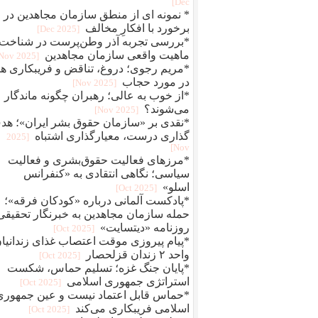
Dec]
* نمونه ای از منطق سازمان مجاهدین در
برخورد با افکارِ مخالف
[2025 Dec]
*بررسی تجربه آذر وطن‌پرست در شناخت
ماهیت واقعی سازمان مجاهدین
[2025 Nov]
*مریم رجوی؛ دروغ، تناقض و فریبکاری ها
در مورد حجاب
[2025 Nov]
*از خوب به عالی؛ رهبران چگونه ماندگار
می‌شوند؟
[2025 Nov]
*نقدی بر «سازمان حقوق بشر ایران»؛ هد
گذاری درست، معیارگذاری اشتباه
[2025
Nov]
*مرزهای فعالیت حقوق‌بشری و فعالیت
سیاسی؛ نگاهی انتقادی به «کنفرانس
اسلو»
[2025 Oct]
*پادکست آلمانی درباره «کودکان فرقه»؛
حمله سازمان مجاهدین به خبرنگار تحقیقی
روزنامه «دیتسایت»
[2025 Oct]
*پیام پیروزی موقت اعتصاب غذای زندانیا
واحد ۲ زندان قزلحصار
[2025 Oct]
*پایان جنگ غزه؛ تسلیم حماس، شکست
استراتژی جمهوری اسلامی
[2025 Oct]
*حماس قابل اعتماد نیست و عین جمهوری
اسلامی فریبکاری می‌کند
[2025 Oct]