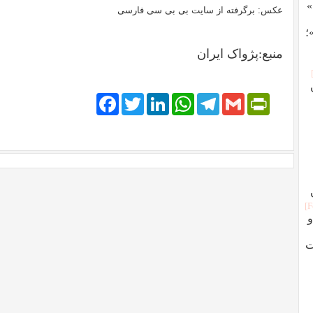
»
عکس: برگرفته از سایت بی بی سی فارسی
؛
منبع:پژواک ایران
Facebook
Twitter
LinkedIn
WhatsApp
Telegram
PrintFriendly
Gmail
ران؛ از اسلام تا انقلاب ۵۷ و
ت