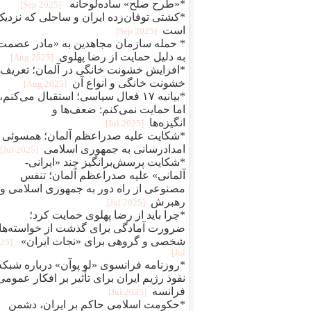
*«طرح صلح» ساده‌لوحانه
[2025 Sep]
*کشتی توفان‌زده ایران و ساحلی که نزدیک
است
[2025 Sep]
* حمله سازمان مجاهدین به «مادر عصمت
به دلیل حمایت از رضا پهلوی
[2025 Aug]
*افزایش خشونت خانگی در آلمان؛ تعریف
خشونت خانگی و انواع آن
[2025 Aug]
*بیانیه ۱۷ فعال سیاسی؛ استقبال می‌کنم،
اما حمایت نمی‌کنم: ضعف‌ها و
انگیزه‌ها
[2025 Jul]
*شکایت علیه صدراعظم آلمان؛ همسوئی 
امدادرسانی به جمهوری اسلامی
[2025 Jul]
*شکایت پرسش‌برانگیز چند «ایرانی-
آلمانی» علیه صدراعظم آلمان؛ تنفس
مصنوعی از راه دور به جمهوری اسلامی و
رهبرش
[2025 Jul]
*چرا باید از رضا پهلوی حمایت کرد؛
ضرورت آمادگی برای گذشت از خواسته‌ها
شخصی و گروهی برای «نجات ایران»
025
Jul]
*روزنامه فرانسوی «لو پوآن» درباره شبکه
نفوذ رژیم ایران برای تأثیر بر افکار عمومی‌
فرانسه
[2025 Jul]
*حکومت اسلامی حاکم بر ایران، دشمن