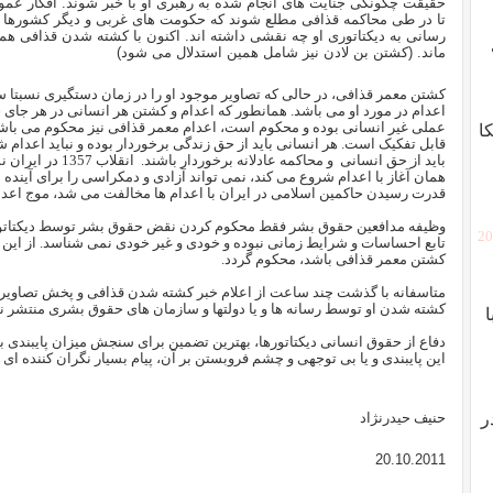
حقیقت چگونگی جنایت های انجام شده به رهبری او با خبر شوند. افکار عموم
تا در طی محاکمه قذافی مطلع شوند که حکومت های غربی و دیگر کشورها 
رسانی به دیکتاتوری او چه نقشی داشته اند. اکنون با کشته شدن قذافی هم
ماند. (کشتن بن لادن نیز شامل همین استدلال می شود)
کشتن معمر قذافی، در حالی که تصاویر موجود او را در زمان دستگیری نسبتا س
اعدام در مورد او می باشد. همانطور که اعدام و کشتن هر انسانی در هر جای جه
عملی غیر انسانی بوده و محکوم است، اعدام معمر قذافی نیز محکوم می با
ا
قابل تفکیک است. هر انسانی باید از حق زندگی برخوردار بوده و نباید اعدام ش
باید از حق انسانی و مح
همان آغاز با اعدام شروع می کند، نمی تواند آزادی و دمکراسی را برای آینده به 
قدرت رسیدن حاکمین اسلامی در ایران با اعدام ها مخالفت می شد، موج اعدام ها
وظیفه مدافعین حقوق بشر فقط محکوم کردن نقض حقوق بشر توسط دیکتاتوری
[2
تابع احساسات و شرایط زمانی نبوده و خودی و غیر خودی نمی شناسد. از این 
کشتن معمر قذافی باشد، محکوم گردد.
متاسفانه با گذشت چند ساعت از اعلام خبر کشته شدن قذافی و پخش تصاویر 
کشته شدن او توسط رسانه ها و یا دولتها و سازمان های حقوق بشری منتشر 
دفاع از حقوق انسانی دیکتاتورها، بهترین تضمین برای سنجش میزان پایبند
این پایبندی و یا بی توجهی و چشم فروبستن بر آن، پیام بسیار نگران کننده ا
ر
حنیف حیدرنژاد
20.10.2011