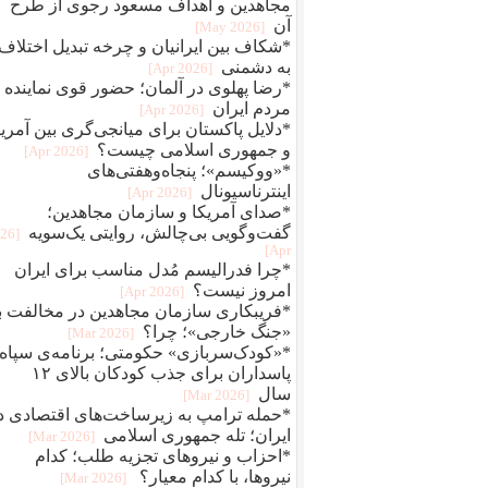
مجاهدین و اهداف مسعود رجوی از طرح
آن
[2026 May]
*شکاف بین ایرانیان و چرخه تبدیل اختلاف
به دشمنی
[2026 Apr]
*رضا پهلوی در آلمان؛ حضور قوی نماینده
مردم ایران
[2026 Apr]
*دلایل پاکستان برای میانجی‌گری بین آمریک
و جمهوری اسلامی چیست؟
[2026 Apr]
*«ووکیسم»؛ پنجاه‌وهفتی‌های
اینترناسیونال
[2026 Apr]
*صدای آمریکا و سازمان مجاهدین؛
گفت‌وگویی بی‌چالش، روایتی یک‌سویه
026
Apr]
*چرا فدرالیسم مُدل مناسب برای ایران
امروز نیست؟
[2026 Apr]
*فریبکاری سازمان مجاهدین در مخالفت با
«جنگ خارجی»؛ چرا؟
[2026 Mar]
*«کودک‌سربازی» حکومتی؛ برنامه‌ی سپاه
پاسداران برای جذب کودکان بالای ۱۲
سال
[2026 Mar]
*حمله ترامپ به زیرساخت‌های اقتصادی د
ایران؛ تله جمهوری اسلامی
[2026 Mar]
*احزاب و نیروهای تجزیه طلب؛ کدام
نیروها، با کدام معیار؟
[2026 Mar]