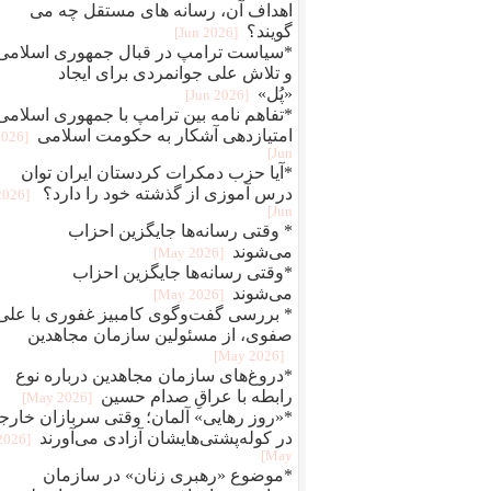
اهداف آن، رسانه های مستقل چه می
گویند؟
[2026 Jun]
*سیاست ترامپ در قبال جمهوری اسلامی
و تلاش علی جوانمردی برای ایجاد
«پُل»
[2026 Jun]
*تفاهم نامه بین ترامپ با جمهوری اسلامی
امتیازدهی آشکار به حکومت اسلامی
2026
Jun]
*آیا حزب دمکرات کردستان ایران توان
درس آموزی از گذشته خود را دارد؟
[2026
Jun]
* وقتی رسانه‌ها جایگزین احزاب
می‌شوند
[2026 May]
*وقتی رسانه‌ها جایگزین احزاب
می‌شوند
[2026 May]
* بررسی گفت‌وگوی کامبیز غفوری با علی
صفوی، از مسئولین سازمان مجاهدین
[2026 May]
*دروغ‌های سازمان مجاهدین درباره نوع
رابطه با عراقِ صدام حسین
[2026 May]
*«روز رهایی» آلمان؛ وقتی سربازان خارج
در کوله‌پشتی‌هایشان آزادی می‌آورند
[2026
May]
*موضوع «رهبری زنان» در سازمان