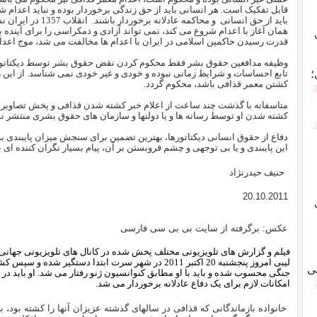
قابل تفکیک است. هر انسانی باید از حق زندگی برخوردار بوده و نباید اعدام شو
باید از حق انسانی و محا
همان آغاز با اعدام شروع می کند، نمی تواند آزادی و دمکراسی را برای آینده به 
قدرت رسیدن حاکمین اسلامی در ایران با اعدام ها مخالفت می شد، موج اعدام ها
وظیفه مدافعین حقوق بشر فقط محکوم کردن نقض حقوق بشر توسط دیکتاتوری 
؛
تابع احساسات و شرایط زمانی نبوده و خودی و غیر خودی نمی شناسد. از این ر
کشتن معمر قذافی باشد، محکوم گردد.
[
متاسفانه با گذشت چند ساعت از اعلام خبر کشته شدن قذافی و پخش تصاویر د
کشته شدن او توسط رسانه ها و یا دولتها و سازمان های حقوق بشری منتشر 
دفاع از حقوق انسانی دیکتاتورها، بهترین تضمین برای سنجش میزان پایبند
این پایبندی و یا بی توجهی و چشم فروبستن بر آن، پیام بسیار نگران کننده ا
حنیف حیدرنژاد
20.10.2011
عکس: برگرفته از سایت بی بی سی فارسی
فیلم و گزارش های تلویزیونی مختلف پخش شده در کانال های تلویزیونی جهانی 
لیبی امروز پنجشنبه 20 اکتبر 2011 در شهر سرت ابتدا دست
ی
جنگی محسوب شده و باید با او مطابق کنوانسیون ژنو رفتار می شد. او باید در م
امکانات لازم برای یک دفاع عادلانه برخوردار می شد.
خانواده بازماندگانی که قذافی در سالهای گذشته عزیزان آنها را کشته بود، ب