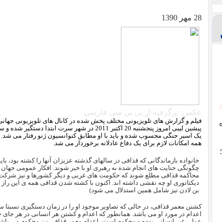
28 مهر 1390
عکس: برگرفته از بی بی سی فارسی
فیلم و گزارش های تلویزیونی مختلف پخش شده در کانال های تلویزیونی جهانی
پیشین لیبی امروز پنجشنبه 20 اکتبر 2011 در شهر سر
یک اسیر جنگی محسوب شده و باید با او مطابق کنوانسیون ژنو رفتار می شد. او ب
همه امکانات لازم برای یک دفاع عادلانه برخوردار می شد.
خانواده بازماندگانی که قذافی در سالهای گذشته عزیزان آنها را کشته بود، با
چگونگی جنایت های انجام شده به رهبری او با خبر شوند. افکار عمومی جهان نی
محاکمه قذافی مطلع شوند که حکومت های غربی و دیگر کشورها و نیز شرکت 
دیکتاتوری او چه نقشی داشته اند. اکنون با کشته شدن قذافی همه ی این راز
بن لادن نیز شامل همین استدلال می شود)
کشتن معمر قذافی، در حالی که تصاویر موجود او را در زمان دستگیری نسبتا سا
اعدام در مورد او می باشد. همانطور که اعدام و کشتن هر انسانی در هر جای جه
عملی غیر انسانی بوده و محکوم است، اعدام معمر قذافی نیز محکوم می باش