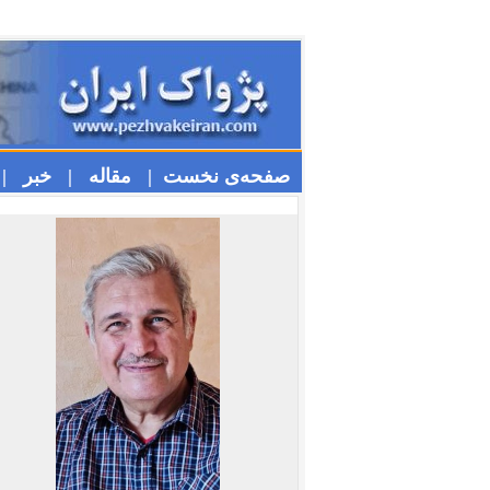
صفحه‌ی نخست |
مقاله |
خبر |