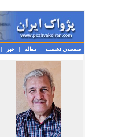
صفحه‌ی نخست |
مقاله |
خبر |