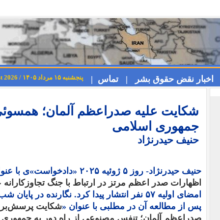
پنجشنبه ۱۵ مرداد ۱۴۰۵ / Thursday 6th August 2026
اخبار نقض حقوق بشر |
تماس |
شکایت علیه صدراعظم آلمان؛ همسوئی 
جمهوری اسلامی
حنیف حیدرنژاد
حنیف حیدرنژاد- روز ۵ ژوئیه ۲۰۲۵ «دادخواست»ی با عنوان «
اظهارات صدر اعظم مرتز در ارتباط با جنگ تجاوزکارانه ع
پس از مطالعه آن در مطلبی با عنوان «
شکایت پرسش‌برانگ
صدراعظم آلمان؛ تنفس مصنوعی از راه دور به جمهوری