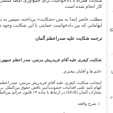
شکایت همراه با دادخواست برای جمع‌آوری امضا منتشر 
کار انجام شده است.
مطلب حاضر ابتدا به متن «شکایت» پرداخته، سپس به نکات
ابهاماتی که بین دادخواست حمایتی با این شکایت وجود د
ا
ترجمه شکایت علیه صدراعظم آلمان
[2
شکایت کیفری علیه آقای فریدریش مرتس، صدر اعظم جمهوری 
خانم ها و آقایان محترم،
اینجانب شکایت کیفری علیه آقای فریدریش مرتس، صدر اعظم 
مجازات آلمان (StGB) در ارتباط با ماده ۱۳ قانون جرائم بین‌المللی (VStGB) طرح می‌نمایم.
ر
۱. شرح واقعه