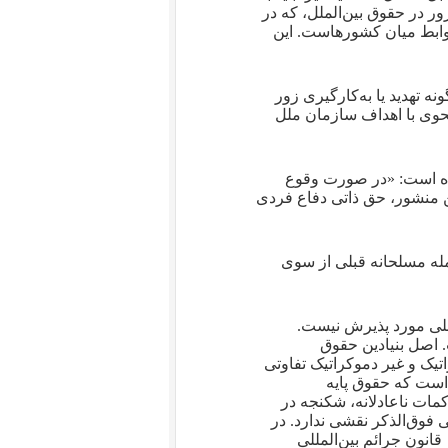
ر در حقوق بین‌الملل، که در
ر روابط میان کشورهاست. این
ه تهدید یا به‌کارگیری زور
نحوی با اهداف سازمان ملل
شور سازمان ملل آمده است: «در صورت وقوع
ن منشور، حق ذاتی دفاع فردی
 کرد، چرا که هیچ حمله مسلحانه قبلی از سوی
فعلی مورد پذیرش نیست.
. اصل بنیادین حقوق
تیک و غیر دموکراتیک تفاوتی
است که حقوق پایه
کمات ناعادلانه، شکنجه در
 فوق‌الذکر نقشی ندارد. در
نتیجه، حمله اسرائیل باید به عنوان «جنایت تجاوز» طبق ماده ۱۳ قانون جرائم بین‌المللی