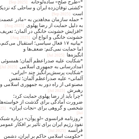
*«طرح صلح» ساده‌لوحانه
[2025 Sep]
*کشتی توفان‌زده ایران و ساحلی که نزدیک
است
[2025 Sep]
* حمله سازمان مجاهدین به «مادر عصمت
به دلیل حمایت از رضا پهلوی
[2025 Aug]
*افزایش خشونت خانگی در آلمان؛ تعریف
خشونت خانگی و انواع آن
[2025 Aug]
*بیانیه ۱۷ فعال سیاسی؛ استقبال می‌کنم،
اما حمایت نمی‌کنم: ضعف‌ها و
انگیزه‌ها
[2025 Jul]
*شکایت علیه صدراعظم آلمان؛ همسوئی 
امدادرسانی به جمهوری اسلامی
[2025 Jul]
*شکایت پرسش‌برانگیز چند «ایرانی-
آلمانی» علیه صدراعظم آلمان؛ تنفس
مصنوعی از راه دور به جمهوری اسلامی و
رهبرش
[2025 Jul]
*چرا باید از رضا پهلوی حمایت کرد؛
ضرورت آمادگی برای گذشت از خواسته‌ها
شخصی و گروهی برای «نجات ایران»
025
Jul]
*روزنامه فرانسوی «لو پوآن» درباره شبکه
نفوذ رژیم ایران برای تأثیر بر افکار عمومی‌
فرانسه
[2025 Jul]
*حکومت اسلامی حاکم بر ایران، دشمن