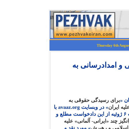
و امدادرسانی به
برای رسیدگی حقوقی به
لیه ایران
» در وبسایت avaaz.org با
امضای اولیه ۵۷ نفر انتشار پیدا کرد. نگارنده در پایان شب ۶ ژوئیه از این دادخواست مطلع و
یز چند «ایرانی- آلمانی» علیه
 اسلامی و رهبرش
» مورد نقد و