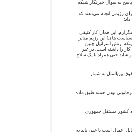
 مصاحبه، آقای مرتس در تاریخ ۱۷ ژوئن ۲۰۲۵، در پاسخ به سوال خبرنگار شبکه
رای رژیمی انجام می‌دهند که
داد:
گزارم. این همان کار کثیفی
 سیاست های] این رژیم متاثر
ینکه ارتش اسرائیل چنین
ار را داشته است. در غیر
و شاید حتی همراه با یک سلاح
وق بین‌الملل به شمار
ون مجازات آلمان: غیرقانونی بودن حمله طبق ماده
 به کشور مستقل جمهوری
للی [آلمان] قابل اعمال است یا خیر، باید به