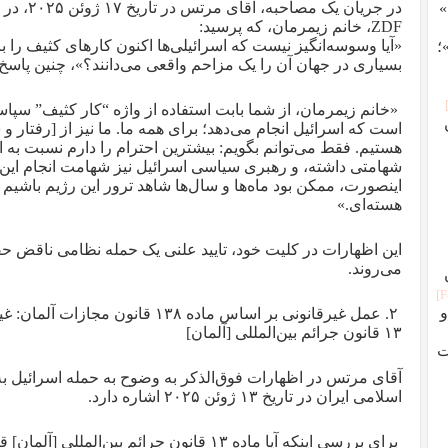
در جریان یک
»
ZDF، خانم زیمرمان، که پرسید:
«آیا وسوسه‌انگیز نیست که اسرائیلی‌ها اکنون کارهای کثیف را ب
؛
بسیاری در جهان آن را یک مزاحم واقعی می‌دانند؟»، چنین پاسخ 
«خانم زیمرمان، از شما بابت استفاده از واژه “کار کثیف” سپاس
است که اسرائیل انجام می‌دهد؛ برای همه ما. ما نیز از [رفتار و
هستیم. فقط می‌توانم بگویم: بیشترین احترام را دارم نسبت به ا
شهامتی داشته، و رهبری سیاسی اسرائیل نیز شهامت انجام این ک
اینصورت، ممکن بود ماه‌ها و سال‌ها شاهد ترور این رژیم باشیم 
هسته‌ای.»
این اظهارات در کلیت خود، تایید علنی یک حمله نظامی ناقض حق
می‌روند.
ران؛ از اسلام تا انقلاب ۵۷ و
۲. عمل غیرقانونی بر اساس ماده ۱۳۸ قان
۱۳ قانون جرائم بین‌المللی [آلمان]
ت
آقای مرتس در اظهارات فوق‌الذکر به‌ وضوح به حمله اسرائیل
اسلامی ایران در تاریخ ۱۳ ژوئن ۲۰۲۵ اشاره دارد.
برای بررسی اینکه آیا ماده ۱۳ قانون جرائم بین‌الم