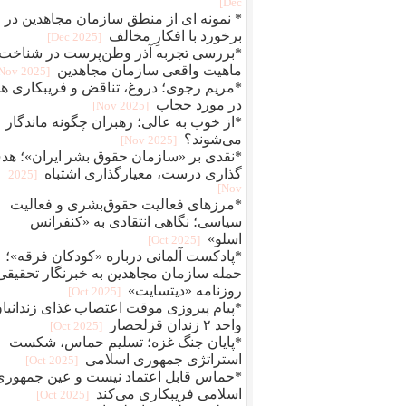
Dec]
* نمونه ای از منطق سازمان مجاهدین در
برخورد با افکارِ مخالف
[2025 Dec]
*بررسی تجربه آذر وطن‌پرست در شناخت
ماهیت واقعی سازمان مجاهدین
[2025 Nov]
*مریم رجوی؛ دروغ، تناقض و فریبکاری ها
در مورد حجاب
[2025 Nov]
*از خوب به عالی؛ رهبران چگونه ماندگار
می‌شوند؟
[2025 Nov]
*نقدی بر «سازمان حقوق بشر ایران»؛ هد
گذاری درست، معیارگذاری اشتباه
[2025
Nov]
*مرزهای فعالیت حقوق‌بشری و فعالیت
سیاسی؛ نگاهی انتقادی به «کنفرانس
اسلو»
[2025 Oct]
*پادکست آلمانی درباره «کودکان فرقه»؛
حمله سازمان مجاهدین به خبرنگار تحقیقی
روزنامه «دیتسایت»
[2025 Oct]
*پیام پیروزی موقت اعتصاب غذای زندانیا
واحد ۲ زندان قزلحصار
[2025 Oct]
*پایان جنگ غزه؛ تسلیم حماس، شکست
استراتژی جمهوری اسلامی
[2025 Oct]
*حماس قابل اعتماد نیست و عین جمهوری
اسلامی فریبکاری می‌کند
[2025 Oct]