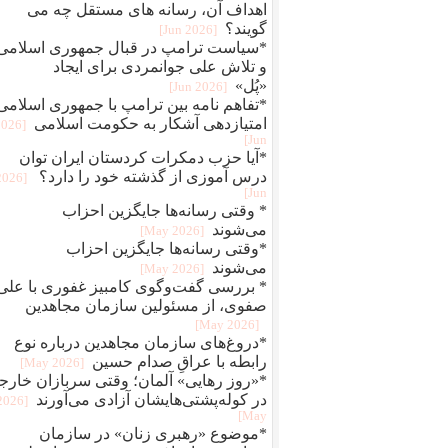
اهداف آن، رسانه های مستقل چه می
گویند؟
[2026 Jun]
*سیاست ترامپ در قبال جمهوری اسلامی
و تلاش علی جوانمردی برای ایجاد
«پُل»
[2026 Jun]
*تفاهم نامه بین ترامپ با جمهوری اسلامی
امتیازدهی آشکار به حکومت اسلامی
2026
Jun]
*آیا حزب دمکرات کردستان ایران توان
درس آموزی از گذشته خود را دارد؟
[2026
Jun]
* وقتی رسانه‌ها جایگزین احزاب
می‌شوند
[2026 May]
*وقتی رسانه‌ها جایگزین احزاب
می‌شوند
[2026 May]
* بررسی گفت‌وگوی کامبیز غفوری با علی
صفوی، از مسئولین سازمان مجاهدین
[2026 May]
*دروغ‌های سازمان مجاهدین درباره نوع
رابطه با عراقِ صدام حسین
[2026 May]
*«روز رهایی» آلمان؛ وقتی سربازان خارج
در کوله‌پشتی‌هایشان آزادی می‌آورند
[2026
May]
*موضوع «رهبری زنان» در سازمان