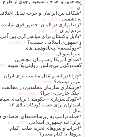
مجاهدین و اهداف مسعود رجوی از طرح
آن
[2026 May]
*شکاف بین ایرانیان و چرخه تبدیل اختلاف
به دشمنی
[2026 Apr]
*رضا پهلوی در آلمان؛ حضور قوی نماینده
مردم ایران
[2026 Apr]
*دلایل پاکستان برای میانجی‌گری بین آمریک
و جمهوری اسلامی چیست؟
[2026 Apr]
*«ووکیسم»؛ پنجاه‌وهفتی‌های
اینترناسیونال
[2026 Apr]
*صدای آمریکا و سازمان مجاهدین؛
گفت‌وگویی بی‌چالش، روایتی یک‌سویه
026
Apr]
*چرا فدرالیسم مُدل مناسب برای ایران
امروز نیست؟
[2026 Apr]
*فریبکاری سازمان مجاهدین در مخالفت با
«جنگ خارجی»؛ چرا؟
[2026 Mar]
*«کودک‌سربازی» حکومتی؛ برنامه‌ی سپاه
پاسداران برای جذب کودکان بالای ۱۲
سال
[2026 Mar]
*حمله ترامپ به زیرساخت‌های اقتصادی د
ایران؛ تله جمهوری اسلامی
[2026 Mar]
*احزاب و نیروهای تجزیه طلب؛ کدام
نیروها، با کدام معیار؟
[2026 Mar]