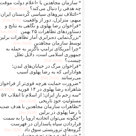
* سازمان مجاهدین با «اعلام دولت موقت
چه هدفی را دنبال می‌کند؟
[2026 Mar]
*«ائتلاف نیروهای سیاسی کُردستان ایران»
مبهم، متزلزل، دور از واقعیت
[2026 Feb]
*فراخوان رضا پهلوی و نگاهی به نتایج و
دستاوردهای تظاهرات ۲۵ بهمن
[2026 Feb]
*بزرگ‌نمایی ده‌برابری آمار تظاهرات برلین
توسط سازمان مجاهدین
[2026 Feb]
*چرا آمریکای ترامپ ناگزیر به حمله به
جمهوری اسلامی است، دلایل تعلل
چیست؟
[2026 Feb]
*فراخوان مرگ در خیابان‌های لندن؛
هوادارانی که به رضا پهلوی آسیب
می‌رسانند
[2026 Feb]
*ضرورت حمایت هرچه قوی‌تر از فراخوان
شاهزاده رضا پهلوی در ۱۴ فوریه
[2026 Feb]
*سه زخم بازِ ای
مسئولیتِ خودِ تاریخی
[2026 Jan]
*تظاهرات سازمان مجاهدین با هدف ضدی
با رضا پهلوی در برلین
[2026 Jan]
*چگونه می‌توان اتحادیه اروپا را به سمت
قراردادن سپاه پاسداران در فهرست
گروه‌های تروریستی سوق داد
[2026 Jan]
* «نبرد آخر» و چند تصفیه‌حساب