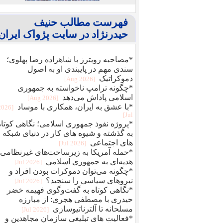
فهرست مطالب حنیف
حیدرنژاد در سایت پژواک ایران
*مصاحبه رویترز با شاهزاده رضا پهلوی؛
سندی مهم در پایبندی او به اصول
دموکراتیک
[2026 Aug]
*چگونه ترامپ ناخواسته به جمهوری
اسلامی پاداش می‌دهد
[2026 Aug]
*با عشق به ایران، همکاری با موساد
[2026
Jul]
*پروژه نفوذ جمهوری اسلامی؛ نگاهی کوتاه
به گذشته و شیوه های کار در دنیای شبکه
های اجتماعی
[2026 Jul]
*حمله آمریکا به زیرساخت‌های غیرنظامی؛
هدیه‌ای به جمهوری اسلامی
[2026 Jul]
*چگونه می‌توان دموکرات بودن افراد و
نیروهای سیاسی را سنجید؟
[2026 Jul]
*نگاهی کوتاه به گفت‌وگوی فهیمه خضر
حیدری با مصطفی هجری: از مبارزه
مسلحانه تا آلترناتیوسازی
[2026 Jul]
*فعالیت های تبلیغی سازمان مجاهدین و