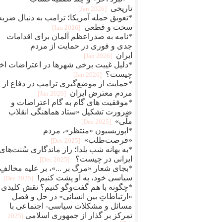
تاریخی
[2026 Jan]
*تعویق حمله آمریکا؛ ترامپ به دنبال ضربه
سخت و قطعی
[2026 Jan]
*نامه به صدراعظم آلمان برای اقدامات
جدی و فوری در حمایت از مردم
ایران
[2026 Jan]
*دلیل غیبت برخی شهرها در اعتراضات اخ
چیست؟
[2026 Jan]
*حمایت از موضع‌گیری ترامپ در دفاع از
مردم معترض ایران
[2026 Jan]
*موفقیت های گام به گام اعتراضات و
ضرورت تشکیل «ستاد هماهنگی انقلاب
ملّی»
[2025 Dec]
*اپوزیسیون «منتظر»، مردم
«فرصت‌طلب»
[2025 Dec]
*به بهانه شب یلدا؛ راز ماندگاری سُنت‌های
ایرانی در چیست؟
[2025 Dec]
*بجای شعار «مرگ بر ...»، بر علیه مخالفِ
سیاسی خود، به او پشت کنیم!
[2025 Dec]
*چگونه با هم گفت‌وگو کنیم؟ نقش کلیدی
«ارتباطاتِ بین انسانی» در حل و فصل
مسائل و مشکلات سیاسی- اجتماعی با
تمرکز بر گذار از جمهوری اسلامی
[2025