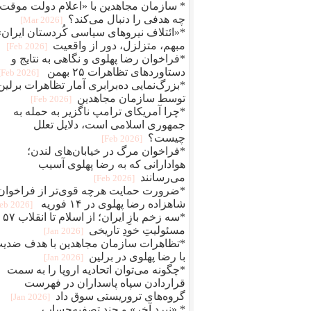
* سازمان مجاهدین با «اعلام دولت موقت
چه هدفی را دنبال می‌کند؟
[2026 Mar]
*«ائتلاف نیروهای سیاسی کُردستان ایران»
مبهم، متزلزل، دور از واقعیت
[2026 Feb]
*فراخوان رضا پهلوی و نگاهی به نتایج و
دستاوردهای تظاهرات ۲۵ بهمن
[2026 Feb]
*بزرگ‌نمایی ده‌برابری آمار تظاهرات برلین
توسط سازمان مجاهدین
[2026 Feb]
*چرا آمریکای ترامپ ناگزیر به حمله به
جمهوری اسلامی است، دلایل تعلل
چیست؟
[2026 Feb]
*فراخوان مرگ در خیابان‌های لندن؛
هوادارانی که به رضا پهلوی آسیب
می‌رسانند
[2026 Feb]
*ضرورت حمایت هرچه قوی‌تر از فراخوان
شاهزاده رضا پهلوی در ۱۴ فوریه
[2026 Feb]
*سه زخم بازِ ای
مسئولیتِ خودِ تاریخی
[2026 Jan]
*تظاهرات سازمان مجاهدین با هدف ضدی
با رضا پهلوی در برلین
[2026 Jan]
*چگونه می‌توان اتحادیه اروپا را به سمت
قراردادن سپاه پاسداران در فهرست
گروه‌های تروریستی سوق داد
[2026 Jan]
* «نبرد آخر» و چند تصفیه‌حساب