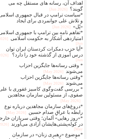
اهداف آن، رسانه های مستقل چه می
گویند؟
[2026 Jun]
*سیاست ترامپ در قبال جمهوری اسلامی
و تلاش علی جوانمردی برای ایجاد
«پُل»
[2026 Jun]
*تفاهم نامه بین ترامپ با جمهوری اسلامی
امتیازدهی آشکار به حکومت اسلامی
2026
Jun]
*آیا حزب دمکرات کردستان ایران توان
درس آموزی از گذشته خود را دارد؟
[2026
Jun]
* وقتی رسانه‌ها جایگزین احزاب
می‌شوند
[2026 May]
*وقتی رسانه‌ها جایگزین احزاب
می‌شوند
[2026 May]
* بررسی گفت‌وگوی کامبیز غفوری با علی
صفوی، از مسئولین سازمان مجاهدین
[2026 May]
*دروغ‌های سازمان مجاهدین درباره نوع
رابطه با عراقِ صدام حسین
[2026 May]
*«روز رهایی» آلمان؛ وقتی سربازان خارج
در کوله‌پشتی‌هایشان آزادی می‌آورند
[2026
May]
*موضوع «رهبری زنان» در سازمان