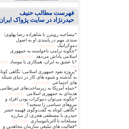
فهرست مطالب حنیف
حیدرنژاد در سایت پژواک ایران
*مصاحبه رویترز با شاهزاده رضا پهلوی؛
سندی مهم در پایبندی او به اصول
دموکراتیک
[2026 Aug]
*چگونه ترامپ ناخواسته به جمهوری
اسلامی پاداش می‌دهد
[2026 Aug]
*با عشق به ایران، همکاری با موساد
[2026
Jul]
*پروژه نفوذ جمهوری اسلامی؛ نگاهی کوتاه
به گذشته و شیوه های کار در دنیای شبکه
های اجتماعی
[2026 Jul]
*حمله آمریکا به زیرساخت‌های غیرنظامی؛
هدیه‌ای به جمهوری اسلامی
[2026 Jul]
*چگونه می‌توان دموکرات بودن افراد و
نیروهای سیاسی را سنجید؟
[2026 Jul]
*نگاهی کوتاه به گفت‌وگوی فهیمه خضر
حیدری با مصطفی هجری: از مبارزه
مسلحانه تا آلترناتیوسازی
[2026 Jul]
*فعالیت های تبلیغی سازمان مجاهدین و