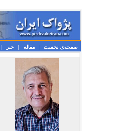
صفحه‌ی نخست |
مقاله |
خبر |