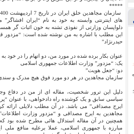
*****
های اینترنتی وابسته به خود به نام “ایران افشاگر” م
دلواپسان وزارتی از نفوذی تشنه به خون اثبات گر همسا
این مطلب با اشاره به من نوشته شده است: “مزدور ق
حیدرنژاد”
عنوان بکار برده شده در مورد من، دو اتهام را در خود به 
یک: “مزدور” وزارت اطلاعات جمهوری اسلامی
دو: “جعل هویت”
سازمان مجاهدین در هر دو مورد فوق هیچ مدرک و سندی 
دلیل این ترور شخصیت، مقاله ای از من در دفاع وجد
سیاسی سابق و یک کوشنده راه دادخواهی، با عنوان “
پر
ایرج مصداقی
” می باشد. در آن مطلب دلایلی ارائه کر
مجاهدین به ایرج مصداقی و “مزدور وزارت اطلاعات” 
همچنین در آن مقاله استدلال هائی مطرح شده بود که
مبارزه با جمهوری اسلامی، عملا برعلیه منافع ملی ا