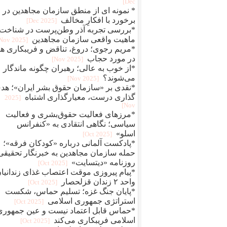
Dec]
* نمونه ای از منطق سازمان مجاهدین در
برخورد با افکارِ مخالف
[2025 Dec]
*بررسی تجربه آذر وطن‌پرست در شناخت
ماهیت واقعی سازمان مجاهدین
[2025 Nov]
*مریم رجوی؛ دروغ، تناقض و فریبکاری ها
در مورد حجاب
[2025 Nov]
*از خوب به عالی؛ رهبران چگونه ماندگار
می‌شوند؟
[2025 Nov]
*نقدی بر «سازمان حقوق بشر ایران»؛ هد
گذاری درست، معیارگذاری اشتباه
[2025
Nov]
*مرزهای فعالیت حقوق‌بشری و فعالیت
سیاسی؛ نگاهی انتقادی به «کنفرانس
اسلو»
[2025 Oct]
*پادکست آلمانی درباره «کودکان فرقه»؛
حمله سازمان مجاهدین به خبرنگار تحقیقی
روزنامه «دیتسایت»
[2025 Oct]
*پیام پیروزی موقت اعتصاب غذای زندانیا
واحد ۲ زندان قزلحصار
[2025 Oct]
*پایان جنگ غزه؛ تسلیم حماس، شکست
استراتژی جمهوری اسلامی
[2025 Oct]
*حماس قابل اعتماد نیست و عین جمهوری
اسلامی فریبکاری می‌کند
[2025 Oct]