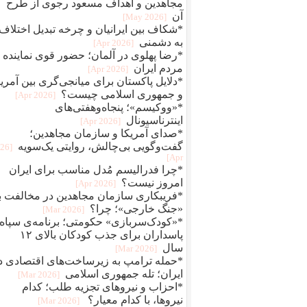
مجاهدین و اهداف مسعود رجوی از طرح
آن
[2026 May]
*شکاف بین ایرانیان و چرخه تبدیل اختلاف
به دشمنی
[2026 Apr]
*رضا پهلوی در آلمان؛ حضور قوی نماینده
مردم ایران
[2026 Apr]
*دلایل پاکستان برای میانجی‌گری بین آمریک
و جمهوری اسلامی چیست؟
[2026 Apr]
*«ووکیسم»؛ پنجاه‌وهفتی‌های
اینترناسیونال
[2026 Apr]
*صدای آمریکا و سازمان مجاهدین؛
گفت‌وگویی بی‌چالش، روایتی یک‌سویه
026
Apr]
*چرا فدرالیسم مُدل مناسب برای ایران
امروز نیست؟
[2026 Apr]
*فریبکاری سازمان مجاهدین در مخالفت با
«جنگ خارجی»؛ چرا؟
[2026 Mar]
*«کودک‌سربازی» حکومتی؛ برنامه‌ی سپاه
پاسداران برای جذب کودکان بالای ۱۲
سال
[2026 Mar]
*حمله ترامپ به زیرساخت‌های اقتصادی د
ایران؛ تله جمهوری اسلامی
[2026 Mar]
*احزاب و نیروهای تجزیه طلب؛ کدام
نیروها، با کدام معیار؟
[2026 Mar]