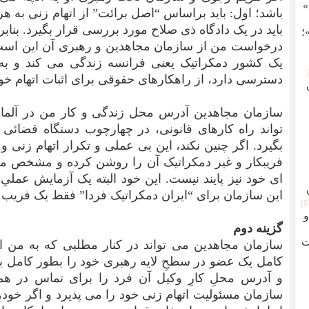
»
باشد؛ اول: باید براساس “اصل برائت” از اتهام زنی به ه
باید در یک دادگاه ذی صلاح مورد بررسی قرار بگیرد. بنابر
؛
درخواست من از سازمان مجاهدین و رهبری آن این است: 
یک کشور دمکراتیک یعنی فرانسه زندگی می کند و ب
دسترسی دارد، از راهکارهای حقوقی برای اثبات اتهام خود
سازمان مجاهدین آدرس محل زندگی و کار من در آلمان ر
تواند راه کارهای قانونی، در چهارچوب دستگاه قضائی
بگیرد. اگر چنین نکند، این بی عملی و تکرار اتهام زنی
فریبکار و غیر دمکراتیک آن را روشن کرده و مشخص می ش
ای خود نیز پایند نیست. این خود البته یک آزمایش عملی
این سازمان برای “ایران دمکراتیک فردا” فقط یک فریب ب
ران؛ از اسلام تا انقلاب ۵۷ و
گزینه دوم
ت
سازمان مجاهدین می تواند در کنار مطلبی که به من ات
کامل یک عضو در سطحِ لایه رهبری خود را بطور کامل بن
و آدرس محلِ کارِ وکیل آن فرد را برای تماس در همان
سازمان مسئولیت اتهام زنی خود را می پذیرد و اگر خود، 