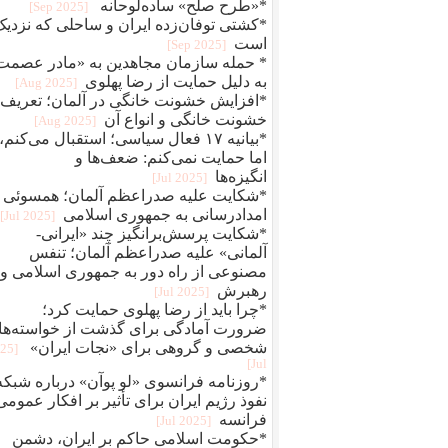
*«طرح صلح» ساده‌لوحانه
[2025 Sep]
*کشتی توفان‌زده ایران و ساحلی که نزدیک
است
[2025 Sep]
* حمله سازمان مجاهدین به «مادر عصمت
به دلیل حمایت از رضا پهلوی
[2025 Aug]
*افزایش خشونت خانگی در آلمان؛ تعریف
خشونت خانگی و انواع آن
[2025 Aug]
*بیانیه ۱۷ فعال سیاسی؛ استقبال می‌کنم،
اما حمایت نمی‌کنم: ضعف‌ها و
انگیزه‌ها
[2025 Jul]
*شکایت علیه صدراعظم آلمان؛ همسوئی 
امدادرسانی به جمهوری اسلامی
[2025 Jul]
*شکایت پرسش‌برانگیز چند «ایرانی-
آلمانی» علیه صدراعظم آلمان؛ تنفس
مصنوعی از راه دور به جمهوری اسلامی و
رهبرش
[2025 Jul]
*چرا باید از رضا پهلوی حمایت کرد؛
ضرورت آمادگی برای گذشت از خواسته‌ها
شخصی و گروهی برای «نجات ایران»
025
Jul]
*روزنامه فرانسوی «لو پوآن» درباره شبکه
نفوذ رژیم ایران برای تأثیر بر افکار عمومی‌
فرانسه
[2025 Jul]
*حکومت اسلامی حاکم بر ایران، دشمن