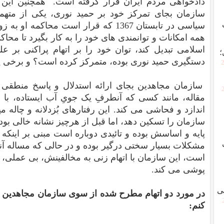
دادخواهی مردم ایران قرار گرفته است. همچنین این
سازمان بجای تمرکز خود بر حمید نوری، یکی از متهم
سیاسی در تابستان 1367 که قرار است محاک
همه امکانات و توانمندی های خود را به کار بگیرد تا محا
اسلامی تبدیل کند، توان خود را بر اتهام پراکنی بر 
؛
دستگیری حمید نوری بوده، متمرکز کرده است؟ و برخی
[
سازمان مجاهدین بجای ارائه استدلال و پاسخ منطق
مقاله، مانند کسی که آنطرفِ یک جویِ آب ایستاده، ب
اندازد و فحاشی می کند. این رفتارهای بُزدلانه و چاله می
سازمان را تسکین دهد، اما قبل از هرچیز نشانه خالی بو
پایه و اساسش بوده و تائیدی دوباره است مبنی بر اینکه 
مشکلات بسیار سختی درگیر بوده و در حالی که مساله آ
است، این سازمان با اتهام زنی به مخالفینش، بی عملی، نات
پوشی می کند.
ی
در مورد دو اتهام مطرح شده از سوی سازمان مجاهدین بر 
کنم: