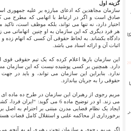
گزینه اول
سازمان مجاهدین که ادعای مبارزه بر علیه جمهوری اسل
صادق است و اگر در ارتباط با اتهامی که مطرح می ک
اختیار دارد، نه تنها می تواند، بلکه موظف است، تاکی
هر فرد دیگری که این سازمان به او چنین اتهاماتی می زن
ا
دادگاه بکشاند. به لحاظ حقوقی آن کسی که اتهام زده و
اثبات آن و ارائه اسناد می باشد.
این سازمان بارها اعلام کرده که یک تیم حقوقی قوی از 
[2
دارد. همچنین بر کسی پوشیده نیست که این سازمان مش
ندارد. بنابراین این سازمان می تواند، و باید در جهت
حقوقی را به جریان بیاندازد.
مریم رجوی از رهبران این سازمان در
طرح ده ماده ای
می زند. او در توضیح ماده 6 می گوید: 
ایجاد یک نظام قضایی مدرن مبتنی بر احترام به اصل ب
ر
برخورداری از محاکمه علنی و استقلال کامل قضات هستی
اگر مریم رجوی و سازمان تحت رهبری او به آنچه می گو