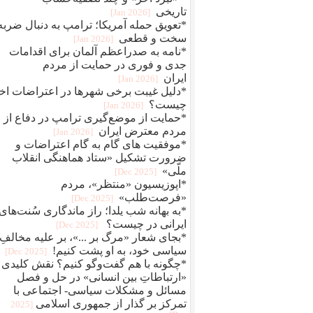
تاریخی
[2026 Jan]
*تعویق حمله آمریکا؛ ترامپ به دنبال ضربه
سخت و قطعی
[2026 Jan]
*نامه به صدراعظم آلمان برای اقدامات
جدی و فوری در حمایت از مردم
ایران
[2026 Jan]
*دلیل غیبت برخی شهرها در اعتراضات اخ
چیست؟
[2026 Jan]
*حمایت از موضع‌گیری ترامپ در دفاع از
مردم معترض ایران
[2026 Jan]
*موفقیت های گام به گام اعتراضات و
ضرورت تشکیل «ستاد هماهنگی انقلاب
ملّی»
[2025 Dec]
*اپوزیسیون «منتظر»، مردم
«فرصت‌طلب»
[2025 Dec]
*به بهانه شب یلدا؛ راز ماندگاری سُنت‌های
ایرانی در چیست؟
[2025 Dec]
*بجای شعار «مرگ بر ...»، بر علیه مخالفِ
سیاسی خود، به او پشت کنیم!
[2025 Dec]
*چگونه با هم گفت‌وگو کنیم؟ نقش کلیدی
«ارتباطاتِ بین انسانی» در حل و فصل
مسائل و مشکلات سیاسی- اجتماعی با
تمرکز بر گذار از جمهوری اسلامی
[2025