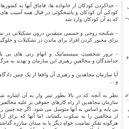
– جداکردن کودکان از خانواده ها، قاچاق آنها به کشورها
کودکی آن کودکان و پاسخگوئی در قبال همه آسیب ه
»
که به آن کودکان وارد شد
– شکنجه روحی و جسمی منتقدینِ درون تشکیلاتی در
برای مجبور کردن افراد برای ماندن در تشکیلات و جلوگیر
– ترور شخصیتِ سیستماتیک و اتهام زنی های بی پای
و
جداشدگان و مخالفینِ رهبری این سازمان و تهدید به مرگ
آیا سازمان مجاهدین و رهبری آن واقعا از یک چنین دادگا
و …
ی
نطر به آنچه که در بالا بطور تیتر وار به آن اشاره
[2
سازمان مجاهدین از راه کارهای حقوقی بر علیه مخالفین 
بی پایه و اساس به آنها متوسل می شود. اگر چه چنین 
از مخالفین را به سکوت بکشاند، اما آنها که برای آز
هرگونه تفکرِ تمامیت خواهِ دیگر پا به میدان مبارزه گذاش