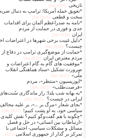
تاریخی
[2026 Jan]
*تعویق حمله آمریکا؛ ترامپ به دنبال ضربه
سخت و قطعی
[2026 Jan]
*نامه به صدراعظم آلمان برای اقدامات
جدی و فوری در حمایت از مردم
ایران
[2026 Jan]
*دلیل غیبت برخی شهرها در اعتراضات اخ
چیست؟
[2026 Jan]
*حمایت از موضع‌گیری ترامپ در دفاع از
مردم معترض ایران
[2026 Jan]
*موفقیت های گام به گام اعتراضات و
ضرورت تشکیل «ستاد هماهنگی انقلاب
ملّی»
[2025 Dec]
*اپوزیسیون «منتظر»، مردم
«فرصت‌طلب»
[2025 Dec]
*به بهانه شب یلدا؛ راز ماندگاری سُنت‌های
ایرانی در چیست؟
[2025 Dec]
*بجای شعار «مرگ بر ...»، بر علیه مخالفِ
سیاسی خود، به او پشت کنیم!
[2025 Dec]
*چگونه با هم گفت‌وگو کنیم؟ نقش کلیدی
«ارتباطاتِ بین انسانی» در حل و فصل
مسائل و مشکلات سیاسی- اجتماعی با
تمرکز بر گذار از جمهوری اسلامی
[2025