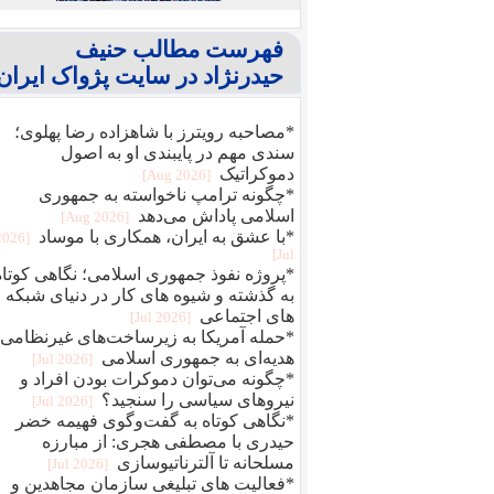
فهرست مطالب حنیف
حیدرنژاد در سایت پژواک ایران
*مصاحبه رویترز با شاهزاده رضا پهلوی؛
سندی مهم در پایبندی او به اصول
دموکراتیک
[2026 Aug]
*چگونه ترامپ ناخواسته به جمهوری
اسلامی پاداش می‌دهد
[2026 Aug]
*با عشق به ایران، همکاری با موساد
[2026
Jul]
*پروژه نفوذ جمهوری اسلامی؛ نگاهی کوتاه
به گذشته و شیوه های کار در دنیای شبکه
های اجتماعی
[2026 Jul]
*حمله آمریکا به زیرساخت‌های غیرنظامی؛
هدیه‌ای به جمهوری اسلامی
[2026 Jul]
*چگونه می‌توان دموکرات بودن افراد و
نیروهای سیاسی را سنجید؟
[2026 Jul]
*نگاهی کوتاه به گفت‌وگوی فهیمه خضر
حیدری با مصطفی هجری: از مبارزه
مسلحانه تا آلترناتیوسازی
[2026 Jul]
*فعالیت های تبلیغی سازمان مجاهدین و