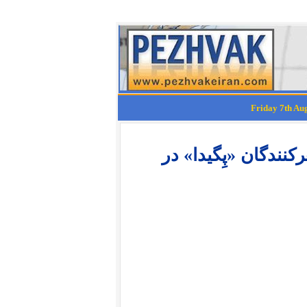
کنندگان «پِگیدا» در