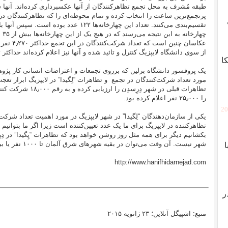
طبقه مُشرف به محل تجمع تظاهرکنندگان از آنها عکسبرداری کرده‌اند. آن
پرتجمع‌ترین ساعت را انتخاب کرده و تمام محوطه‌ای را که تظاهرکنندگان در آ
تقسیم‌بندی می‌کنند. تعداد این چهارخانه‌ها ۱۲۲
چها
عکاسان چنی
از سوی دانشگاه لایپزیگ کنترل و تائید شده و آنها نیز اعلام کرده‌اند حداکثر تعداد شرکت‌کن
ا
یک پروفسور دانشگاه برلین که برروی تجمعات و اعتراضات انسانی کار پژو
مورد تعداد شرکت‌کنندگان در تجمع و تظاهرات “لِگیدا” در لایپزیگ ابراز تعجب
تظاهرات قبلی در شهر دِ
را ۲۵٫۰۰۰ نفر اعلام کرده بود.
[2
تظاهرکننده در لایپزیگ برای ما یک عدد تعیین‌کننده است زیرا اگر ما بتوانیم این
بکشانیم دیگر برای همه مثل روز روشن خواهد بود که تظاهرات “پِگیدا” در دِ
شهر نیست. آن وقت می‌توان در بقیه شهرهای شرق آلمان تا ۱۰۰۰ نفر یا بیشتر را به خیابان‌ها کشانید.
http://www.hanifhidarnejad.com
ر
منبع: اشپیگل آنلاین؛ ۲۳ ژانویه ۲۰۱۵