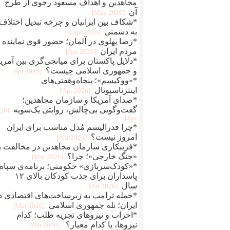
مجاهدین و اهداف مسعود رجوی از طرح
آن
[2026 May]
*شکاف بین ایرانیان و چرخه تبدیل اختلاف
به دشمنی
[2026 Apr]
*رضا پهلوی در آلمان؛ حضور قوی نماینده
مردم ایران
[2026 Apr]
*دلایل پاکستان برای میانجی‌گری بین آمریک
و جمهوری اسلامی چیست؟
[2026 Apr]
*«ووکیسم»؛ پنجاه‌وهفتی‌های
اینترناسیونال
[2026 Apr]
*صدای آمریکا و سازمان مجاهدین؛
گفت‌وگویی بی‌چالش، روایتی یک‌سویه
026
Apr]
*چرا فدرالیسم مُدل مناسب برای ایران
امروز نیست؟
[2026 Apr]
*فریبکاری سازمان مجاهدین در مخالفت با
«جنگ خارجی»؛ چرا؟
[2026 Mar]
*«کودک‌سربازی» حکومتی؛ برنامه‌ی سپاه
پاسداران برای جذب کودکان بالای ۱۲
سال
[2026 Mar]
*حمله ترامپ به زیرساخت‌های اقتصادی د
ایران؛ تله جمهوری اسلامی
[2026 Mar]
*احزاب و نیروهای تجزیه طلب؛ کدام
نیروها، با کدام معیار؟
[2026 Mar]