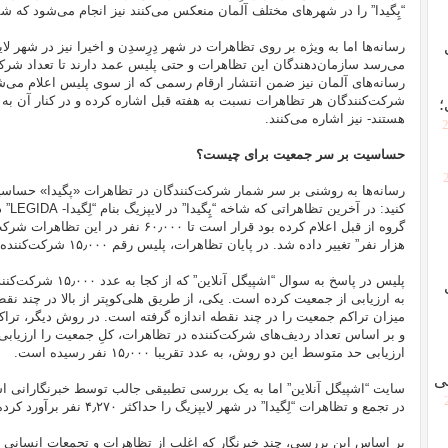
“پِگیدا” را در شهرهای مختلف آلمان منعکس می‌کنند نیز انجام می‌شود که 
رسانه‌ها اما به ویژه بر روی تظاهرات در شهر دِرِسدِن و اخیرا نیز در شهر ل
می‌رسد سازمان‌دهندگان این تظاهرات و حتی پلیس عمد دارند تا تعداد شرکت
رسانه‌های آلمان نیز ضمن انتشار ارقام رسمی که از سوی پلیس اعلام می‌شود
شرکت‌کنندگان هر تظاهرات نسبت به هفته قبل اشاره کرده و در کنار آن به 
؛
هستند- نیز اشاره می‌کنند.
[
حساسیت بر سر جمعیت برای چیست؟
رسانه‌ها به روشنی بر سر شمار شرکت‌کنندگان در تظاهرات «پگیدا» حساسیت
هزار نفر” تغییر داده شد. در پایان تظاهرات، پلیس رقم ۱۵٫۰۰۰ شرکت‌کننده را اعلام نمود.
پلیس در پاسخ به سوال 
به ارزیابی از جمعیت کرده است. یکی، از طریق هلی‌کوپتر از بالا در چند نق
میزان تراکم جمعیت را در چند نقطه اندازه گرفته است. در روش دیگر، تراک
و بر اساس تعداد ردیف‌های شرکت‌کننده در تظاهرات، کلِ جمعیت را ارزیابی
ارزیابی حد متوسط این دو روش، به عدد تقریبا ۱۵٫۰۰۰ نفر رسیده است.
ی
سایت “
اشپیگل آنلاین
” اما به یک بررسی تطبیقی جالب توسط خبرنگارانی است
در تجمع و تظاهرات “لِگیدا” در شهر لایپزیگ را حداکثر ۴٫۲۷۰ نفر برآورد کرده‌اند.