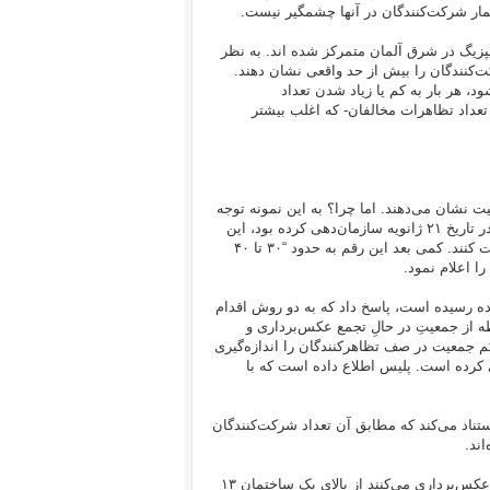
شمار شرکت‌کنندگان در آنها چشمگیر نیست.
ایپزیگ در شرق آلمان متمرکز شده‌ اند. به نظر
‌کنندگان را بیش از حد واقعی نشان دهند.
، هر بار به کم یا زیاد شدن تعداد
تعداد تظاهرات مخالفان- که اغلب بیشتر
 نشان می‌دهند. اما چرا؟ به این نمونه توجه
کنید: در آخرین تظاهراتی که شاخه “پِگیدا” در لایپزیگ بنام “لِگیدا- LEGIDA” در تاریخ ۲۱ ژانویه سازمان‌دهی کرده بود، این
گروه از قبل اعلام کرده بود قرار است تا ۶۰٫۰۰۰ نفر در این تظاهرات شرکت کنند. کمی بعد این رقم به حدود “۳۰ تا ۴۰
“اشپیگل آنلاین” که از کجا به عدد ۱۵٫۰۰۰ شرکت‌کننده رسیده است، پاسخ داد که به دو روش اقدام
طه از جمعیتِ در حالِ تجمع عکس‌برداری و
م جمعیت در صف تظاهرکنندگان را اندازه‌گیری
 کرده است. پلیس اطلاع داده است که با
ناد می‌کند که مطابق آن تعداد شرکت‌کنندگان
بر اساس این بررسی، چند خبرنگار که اغلب از تظاهرات و تجمعات انسانی عکس‌برداری می‌کنند از بالای یک ساختمان ۱۳