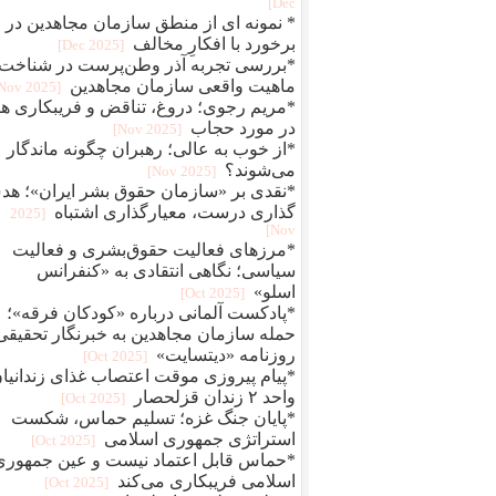
Dec]
* نمونه ای از منطق سازمان مجاهدین در
برخورد با افکارِ مخالف
[2025 Dec]
*بررسی تجربه آذر وطن‌پرست در شناخت
ماهیت واقعی سازمان مجاهدین
[2025 Nov]
*مریم رجوی؛ دروغ، تناقض و فریبکاری ها
در مورد حجاب
[2025 Nov]
*از خوب به عالی؛ رهبران چگونه ماندگار
می‌شوند؟
[2025 Nov]
*نقدی بر «سازمان حقوق بشر ایران»؛ هد
گذاری درست، معیارگذاری اشتباه
[2025
Nov]
*مرزهای فعالیت حقوق‌بشری و فعالیت
سیاسی؛ نگاهی انتقادی به «کنفرانس
اسلو»
[2025 Oct]
*پادکست آلمانی درباره «کودکان فرقه»؛
حمله سازمان مجاهدین به خبرنگار تحقیقی
روزنامه «دیتسایت»
[2025 Oct]
*پیام پیروزی موقت اعتصاب غذای زندانیا
واحد ۲ زندان قزلحصار
[2025 Oct]
*پایان جنگ غزه؛ تسلیم حماس، شکست
استراتژی جمهوری اسلامی
[2025 Oct]
*حماس قابل اعتماد نیست و عین جمهوری
اسلامی فریبکاری می‌کند
[2025 Oct]