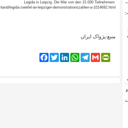
»
Legida in Leipzig: Die Mär von den 15.000 Teilnehmern
chland/legida-zweifel-an-leipziger-demonstrationszahlen-a-1014692.html
؛
منبع:پژواک ایران
Facebook
Twitter
LinkedIn
WhatsApp
Telegram
PrintFriendly
Gmail
ران؛ از اسلام تا انقلاب ۵۷ و
ت