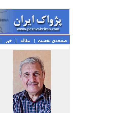
صفحه‌ی نخست |
مقاله |
خبر |