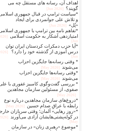
اهداف آن، رسانه های مستقل چه می
گویند؟
[2026 Jun]
*سیاست ترامپ در قبال جمهوری اسلامی
و تلاش علی جوانمردی برای ایجاد
«پُل»
[2026 Jun]
*تفاهم نامه بین ترامپ با جمهوری اسلامی
امتیازدهی آشکار به حکومت اسلامی
2026
Jun]
*آیا حزب دمکرات کردستان ایران توان
درس آموزی از گذشته خود را دارد؟
[2026
Jun]
* وقتی رسانه‌ها جایگزین احزاب
می‌شوند
[2026 May]
*وقتی رسانه‌ها جایگزین احزاب
می‌شوند
[2026 May]
* بررسی گفت‌وگوی کامبیز غفوری با علی
صفوی، از مسئولین سازمان مجاهدین
[2026 May]
*دروغ‌های سازمان مجاهدین درباره نوع
رابطه با عراقِ صدام حسین
[2026 May]
*«روز رهایی» آلمان؛ وقتی سربازان خارج
در کوله‌پشتی‌هایشان آزادی می‌آورند
[2026
May]
*موضوع «رهبری زنان» در سازمان