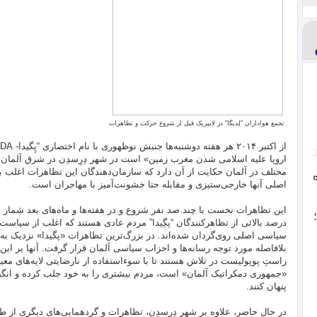
تجمع هواداران "لِدیگا" در لایپزیک قبل از شروع حرکت و تظاهرات
اروپا علیه اسلامی شدن مغرب زمین» است در شهر دِرِسدِن در شرق آلمان ت
مختلف در آلمان حکایت از آن دارد که سازمان‌دهندگان این تظاهرات اغلب با 
اصلی آنها خارجی‌ستیزی و مقابله حتا خشونت‌آمیز با مهاجران است.
این تظاهرات نخست با چند صد نفر شروع و در هفته‌ها و ماه‌های بعد شمار ش
درصد بالائی از تظاهرکنندگان “پگِیدا” مردم عادی هستند که اغلب از سیاست
بلافاصله مورد توجه رسانه‌ها و احزاب سیاسی آلمان قرار گرفت. آنها بر این
راستِ پوپولیست در تلاش هستند تا با سوءاستفاده از نارضایتی لایه‌های معین
«جمهوری دمکراتیک آلمان» است، مردم بیشتری را به خود جلب کرده و انگیزه
پنهان کنند.
در حال حاضر، علاوه بر شهر دِرِسدِن، تظاهرات و گردهمایی‌های دیگری از طر