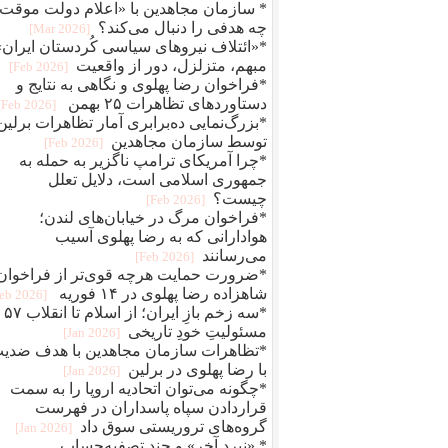
* سازمان مجاهدین با «اعلام دولت موقت
چه هدفی را دنبال می‌کند؟
[2026 Mar]
*«ائتلاف نیروهای سیاسی کُردستان ایران»
مبهم، متزلزل، دور از واقعیت
[2026 Feb]
*فراخوان رضا پهلوی و نگاهی به نتایج و
دستاوردهای تظاهرات ۲۵ بهمن
[2026 Feb]
*بزرگ‌نمایی ده‌برابری آمار تظاهرات برلین
توسط سازمان مجاهدین
[2026 Feb]
*چرا آمریکای ترامپ ناگزیر به حمله به
جمهوری اسلامی است، دلایل تعلل
چیست؟
[2026 Feb]
*فراخوان مرگ در خیابان‌های لندن؛
هوادارانی که به رضا پهلوی آسیب
می‌رسانند
[2026 Feb]
*ضرورت حمایت هرچه قوی‌تر از فراخوان
شاهزاده رضا پهلوی در ۱۴ فوریه
[2026 Feb]
*سه زخم بازِ ای
مسئولیتِ خودِ تاریخی
[2026 Jan]
*تظاهرات سازمان مجاهدین با هدف ضدی
با رضا پهلوی در برلین
[2026 Jan]
*چگونه می‌توان اتحادیه اروپا را به سمت
قراردادن سپاه پاسداران در فهرست
گروه‌های تروریستی سوق داد
[2026 Jan]
* «نبرد آخر» و چند تصفیه‌حساب