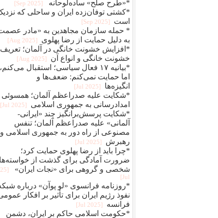
*«طرح صلح» ساده‌لوحانه
[2025 Sep]
*کشتی توفان‌زده ایران و ساحلی که نزدیک
است
[2025 Sep]
* حمله سازمان مجاهدین به «مادر عصمت
به دلیل حمایت از رضا پهلوی
[2025 Aug]
*افزایش خشونت خانگی در آلمان؛ تعریف
خشونت خانگی و انواع آن
[2025 Aug]
*بیانیه ۱۷ فعال سیاسی؛ استقبال می‌کنم،
اما حمایت نمی‌کنم: ضعف‌ها و
انگیزه‌ها
[2025 Jul]
*شکایت علیه صدراعظم آلمان؛ همسوئی 
امدادرسانی به جمهوری اسلامی
[2025 Jul]
*شکایت پرسش‌برانگیز چند «ایرانی-
آلمانی» علیه صدراعظم آلمان؛ تنفس
مصنوعی از راه دور به جمهوری اسلامی و
رهبرش
[2025 Jul]
*چرا باید از رضا پهلوی حمایت کرد؛
ضرورت آمادگی برای گذشت از خواسته‌ها
شخصی و گروهی برای «نجات ایران»
025
Jul]
*روزنامه فرانسوی «لو پوآن» درباره شبکه
نفوذ رژیم ایران برای تأثیر بر افکار عمومی‌
فرانسه
[2025 Jul]
*حکومت اسلامی حاکم بر ایران، دشمن