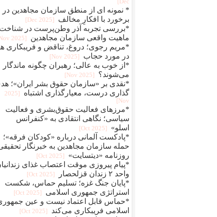
Dec]
* نمونه ای از منطق سازمان مجاهدین در
برخورد با افکارِ مخالف
[2025 Dec]
*بررسی تجربه آذر وطن‌پرست در شناخت
ماهیت واقعی سازمان مجاهدین
[2025 Nov]
*مریم رجوی؛ دروغ، تناقض و فریبکاری ها
در مورد حجاب
[2025 Nov]
*از خوب به عالی؛ رهبران چگونه ماندگار
می‌شوند؟
[2025 Nov]
*نقدی بر «سازمان حقوق بشر ایران»؛ هد
گذاری درست، معیارگذاری اشتباه
[2025
Nov]
*مرزهای فعالیت حقوق‌بشری و فعالیت
سیاسی؛ نگاهی انتقادی به «کنفرانس
اسلو»
[2025 Oct]
*پادکست آلمانی درباره «کودکان فرقه»؛
حمله سازمان مجاهدین به خبرنگار تحقیقی
روزنامه «دیتسایت»
[2025 Oct]
*پیام پیروزی موقت اعتصاب غذای زندانیا
واحد ۲ زندان قزلحصار
[2025 Oct]
*پایان جنگ غزه؛ تسلیم حماس، شکست
استراتژی جمهوری اسلامی
[2025 Oct]
*حماس قابل اعتماد نیست و عین جمهوری
اسلامی فریبکاری می‌کند
[2025 Oct]