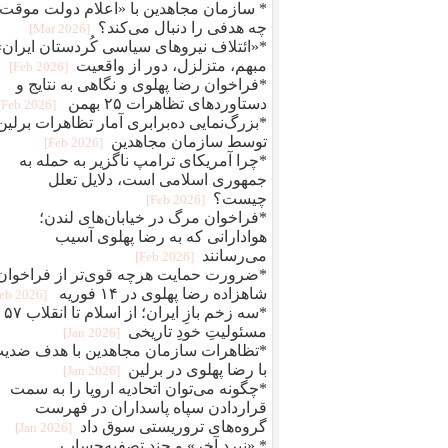
* سازمان مجاهدین با «اعلام دولت موقت
چه هدفی را دنبال می‌کند؟
[2026 Mar]
*«ائتلاف نیروهای سیاسی کُردستان ایران»
مبهم، متزلزل، دور از واقعیت
[2026 Feb]
*فراخوان رضا پهلوی و نگاهی به نتایج و
دستاوردهای تظاهرات ۲۵ بهمن
[2026 Feb]
*بزرگ‌نمایی ده‌برابری آمار تظاهرات برلین
توسط سازمان مجاهدین
[2026 Feb]
*چرا آمریکای ترامپ ناگزیر به حمله به
جمهوری اسلامی است، دلایل تعلل
چیست؟
[2026 Feb]
*فراخوان مرگ در خیابان‌های لندن؛
هوادارانی که به رضا پهلوی آسیب
می‌رسانند
[2026 Feb]
*ضرورت حمایت هرچه قوی‌تر از فراخوان
شاهزاده رضا پهلوی در ۱۴ فوریه
[2026 Feb]
*سه زخم بازِ ای
مسئولیتِ خودِ تاریخی
[2026 Jan]
*تظاهرات سازمان مجاهدین با هدف ضدی
با رضا پهلوی در برلین
[2026 Jan]
*چگونه می‌توان اتحادیه اروپا را به سمت
قراردادن سپاه پاسداران در فهرست
گروه‌های تروریستی سوق داد
[2026 Jan]
* «نبرد آخر» و چند تصفیه‌حساب