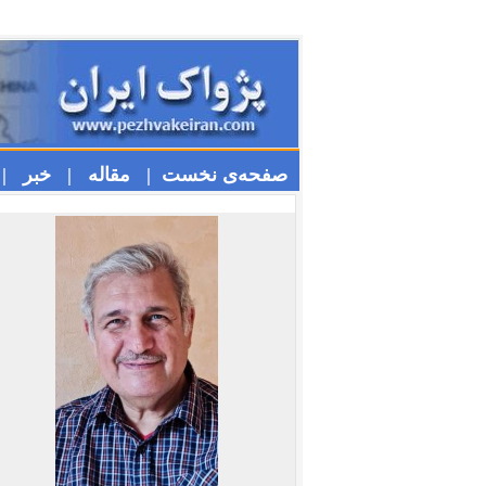
صفحه‌ی نخست |
مقاله |
خبر |