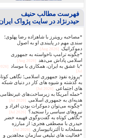
فهرست مطالب حنیف
حیدرنژاد در سایت پژواک ایران
*مصاحبه رویترز با شاهزاده رضا پهلوی؛
سندی مهم در پایبندی او به اصول
دموکراتیک
[2026 Aug]
*چگونه ترامپ ناخواسته به جمهوری
اسلامی پاداش می‌دهد
[2026 Aug]
*با عشق به ایران، همکاری با موساد
[2026
Jul]
*پروژه نفوذ جمهوری اسلامی؛ نگاهی کوتاه
به گذشته و شیوه های کار در دنیای شبکه
های اجتماعی
[2026 Jul]
*حمله آمریکا به زیرساخت‌های غیرنظامی؛
هدیه‌ای به جمهوری اسلامی
[2026 Jul]
*چگونه می‌توان دموکرات بودن افراد و
نیروهای سیاسی را سنجید؟
[2026 Jul]
*نگاهی کوتاه به گفت‌وگوی فهیمه خضر
حیدری با مصطفی هجری: از مبارزه
مسلحانه تا آلترناتیوسازی
[2026 Jul]
*فعالیت های تبلیغی سازمان مجاهدین و