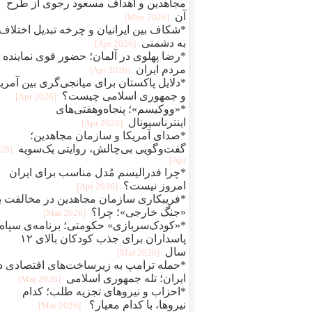
مجاهدین و اهداف مسعود رجوی از طرح
آن
[2026 May]
*شکاف بین ایرانیان و چرخه تبدیل اختلاف
به دشمنی
[2026 Apr]
*رضا پهلوی در آلمان؛ حضور قوی نماینده
مردم ایران
[2026 Apr]
*دلایل پاکستان برای میانجی‌گری بین آمریک
و جمهوری اسلامی چیست؟
[2026 Apr]
*«ووکیسم»؛ پنجاه‌وهفتی‌های
اینترناسیونال
[2026 Apr]
*صدای آمریکا و سازمان مجاهدین؛
گفت‌وگویی بی‌چالش، روایتی یک‌سویه
026
Apr]
*چرا فدرالیسم مُدل مناسب برای ایران
امروز نیست؟
[2026 Apr]
*فریبکاری سازمان مجاهدین در مخالفت با
«جنگ خارجی»؛ چرا؟
[2026 Mar]
*«کودک‌سربازی» حکومتی؛ برنامه‌ی سپاه
پاسداران برای جذب کودکان بالای ۱۲
سال
[2026 Mar]
*حمله ترامپ به زیرساخت‌های اقتصادی د
ایران؛ تله جمهوری اسلامی
[2026 Mar]
*احزاب و نیروهای تجزیه طلب؛ کدام
نیروها، با کدام معیار؟
[2026 Mar]