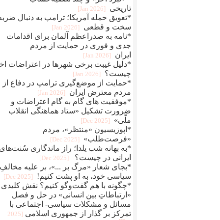
تاریخی
[2026 Jan]
*تعویق حمله آمریکا؛ ترامپ به دنبال ضربه
سخت و قطعی
[2026 Jan]
*نامه به صدراعظم آلمان برای اقدامات
جدی و فوری در حمایت از مردم
ایران
[2026 Jan]
*دلیل غیبت برخی شهرها در اعتراضات اخ
چیست؟
[2026 Jan]
*حمایت از موضع‌گیری ترامپ در دفاع از
مردم معترض ایران
[2026 Jan]
*موفقیت های گام به گام اعتراضات و
ضرورت تشکیل «ستاد هماهنگی انقلاب
ملّی»
[2025 Dec]
*اپوزیسیون «منتظر»، مردم
«فرصت‌طلب»
[2025 Dec]
*به بهانه شب یلدا؛ راز ماندگاری سُنت‌های
ایرانی در چیست؟
[2025 Dec]
*بجای شعار «مرگ بر ...»، بر علیه مخالفِ
سیاسی خود، به او پشت کنیم!
[2025 Dec]
*چگونه با هم گفت‌وگو کنیم؟ نقش کلیدی
«ارتباطاتِ بین انسانی» در حل و فصل
مسائل و مشکلات سیاسی- اجتماعی با
تمرکز بر گذار از جمهوری اسلامی
[2025