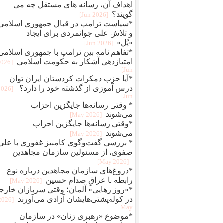
اهداف آن، رسانه های مستقل چه می
گویند؟
[2026 Jun]
*سیاست ترامپ در قبال جمهوری اسلامی
و تلاش علی جوانمردی برای ایجاد
«پُل»
[2026 Jun]
*تفاهم نامه بین ترامپ با جمهوری اسلامی
امتیازدهی آشکار به حکومت اسلامی
2026
Jun]
*آیا حزب دمکرات کردستان ایران توان
درس آموزی از گذشته خود را دارد؟
[2026
Jun]
* وقتی رسانه‌ها جایگزین احزاب
می‌شوند
[2026 May]
*وقتی رسانه‌ها جایگزین احزاب
می‌شوند
[2026 May]
* بررسی گفت‌وگوی کامبیز غفوری با علی
صفوی، از مسئولین سازمان مجاهدین
[2026 May]
*دروغ‌های سازمان مجاهدین درباره نوع
رابطه با عراقِ صدام حسین
[2026 May]
*«روز رهایی» آلمان؛ وقتی سربازان خارج
در کوله‌پشتی‌هایشان آزادی می‌آورند
[2026
May]
*موضوع «رهبری زنان» در سازمان