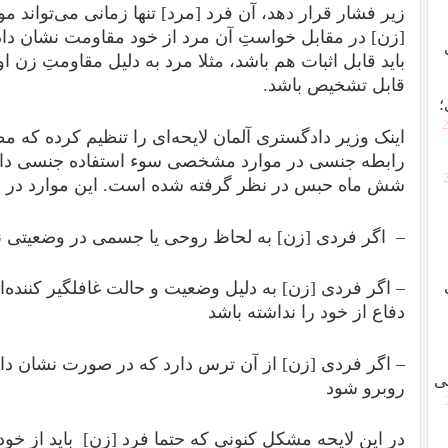
زیر فشار قرار دهد، آن فرد [مرد] تنها زمانی می‌تواند م
[زن] در مقابل خواستِ آن مرد از خود مقاومت نشان دا
باید قابل اثبات هم باشد، مثلا مرد به دلیل مقاومتِ زن ا
قابل تشخیص باشد.
؛
[
اینک وزیر دادگستری آلمان لایحه‌ای را تنظیم کرده که
رابطه جنسی در موارد مشخصی سوء استفاده جنسی دانس
شش ماه حبس در نظر گرفته شده است. این موارد در ماده ۱۷۹ قانون مجازات عبارت
– اگر فردی [زن] به لحاظ روحی یا جسمی در وضعیتی نباش
– اگر فردی [زن] به دلیل وضعیت و حالت غافلگیر کننده‌ا
دفاع از خود را نداشته باشد
– اگر فردی [زن] از آن ترس دارد که در صورت نشان د
ی
روبرو شود
در این لایحه مشکل کنونی که حتما فرد [زن] باید از خود