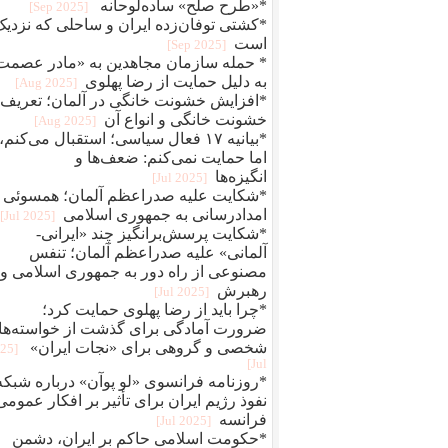
*«طرح صلح» ساده‌لوحانه
[2025 Sep]
*کشتی توفان‌زده ایران و ساحلی که نزدیک
است
[2025 Sep]
* حمله سازمان مجاهدین به «مادر عصمت
به دلیل حمایت از رضا پهلوی
[2025 Aug]
*افزایش خشونت خانگی در آلمان؛ تعریف
خشونت خانگی و انواع آن
[2025 Aug]
*بیانیه ۱۷ فعال سیاسی؛ استقبال می‌کنم،
اما حمایت نمی‌کنم: ضعف‌ها و
انگیزه‌ها
[2025 Jul]
*شکایت علیه صدراعظم آلمان؛ همسوئی 
امدادرسانی به جمهوری اسلامی
[2025 Jul]
*شکایت پرسش‌برانگیز چند «ایرانی-
آلمانی» علیه صدراعظم آلمان؛ تنفس
مصنوعی از راه دور به جمهوری اسلامی و
رهبرش
[2025 Jul]
*چرا باید از رضا پهلوی حمایت کرد؛
ضرورت آمادگی برای گذشت از خواسته‌ها
شخصی و گروهی برای «نجات ایران»
025
Jul]
*روزنامه فرانسوی «لو پوآن» درباره شبکه
نفوذ رژیم ایران برای تأثیر بر افکار عمومی‌
فرانسه
[2025 Jul]
*حکومت اسلامی حاکم بر ایران، دشمن