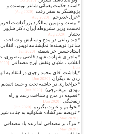
[2020 Oct]
*استاد حکمت یغمائی شاعر نویسنده و
پژوهشگر به سفر رفت
[2020 Aug]
*غزل غدیرخم
[2020 Aug]
* بیست و نهمین سالگرد بزرگداشت آخرین
نخست وزیر مشروطه ایران دکتر شاپور
بختیار
[2020 Aug]
*چند رباعی در مدح و ستایش و شناخت
شاعر! نویسنده! نمایشنامه نویس ، انقلابی
استادحسین خر شیفته
[2020 Jun]
*ماجرای شهادت شهید قاضی منصوری، ض
انقلاب ، ملایان ونقش ایرج مصداقی
[2020
Jun]
*یاداشت آقای محمد رجوی در انتقاد به اته
زدن به دیگران
[2020 Jun]
*چراغداری در حاشیه تخت و جسد (تقدیم ب
مهدی ابریشم‌چی)
[2020 Jun]
*قصیده در مدح و شناخت رسم و راه
زنقحبگی
[2020 Jun]
*بخوانیم و عبرت بگیریم
[2020 Jun]
*عریضه سرگشاده شکوائیه به جناب شیر
[2020 May]
* مرگ بر مصداقی اما زنده باد مصداقی
[2020 May]