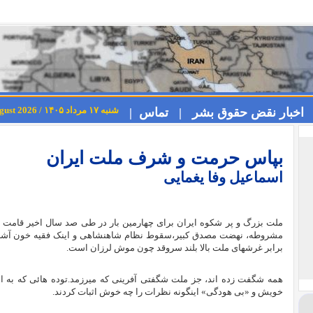
شنبه ۱۷ مرداد ۱۴۰۵ / Saturday 8th August 2026
اخبار نقض حقوق بشر |
تماس |
بپاس حرمت و شرف ملت ایران
اسماعیل وفا یغمایی
ملت بزرگ و پر شکوه ایران برای چهارمین بار در طی صد سال اخیر قامت بال
مشروطه، نهضت مصدق کبیر،سقوط نظام شاهنشاهی و اینک فقیه خون آشام و
برابر غرشهای ملت بالا بلند سروقد چون موش لرزان است.
همه شگفت زده اند، جز ملت شگفتی آفرینی که میرزمد.توده هائی که به اشت
خویش و «بی هودگی» اینگونه نظرات را چه خوش اثبات کردند.