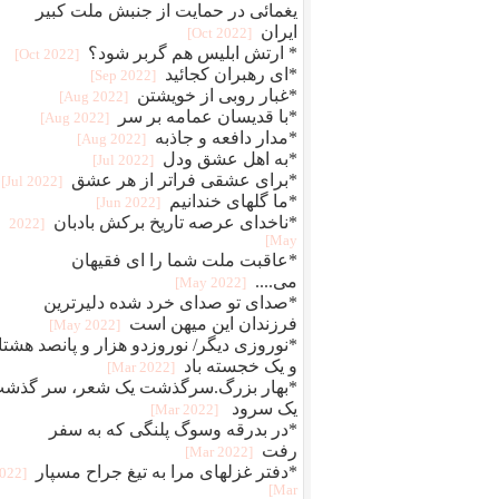
یغمائی در حمایت از جنبش ملت کبیر
ایران
[2022 Oct]
* ارتش ابلیس هم گربر شود؟
[2022 Oct]
*ای رهبران کجائید
[2022 Sep]
*غبار روبی از خویشتن
[2022 Aug]
*با قدیسان عمامه بر سر
[2022 Aug]
*مدار دافعه و جاذبه
[2022 Aug]
*به اهل عشق ودل
[2022 Jul]
*برای عشقی فراتر از هر عشق
[2022 Jul]
*ما گلهای خندانیم
[2022 Jun]
*ناخدای عرصه تاریخ برکش بادبان
[2022
May]
*عاقبت ملت شما را ای فقیهان
می....
[2022 May]
*صدای تو صدای خرد شده دلیرترین
فرزندان این میهن است
[2022 May]
*نوروزی دیگر/ نوروزدو هزار و پانصد هشتا
و یک خجسته باد
[2022 Mar]
*بهار بزرگ.سرگذشت یک شعر، سر گذش
یک سرود
[2022 Mar]
*در بدرقه وسوگ پلنگی که به سفر
رفت
[2022 Mar]
*دفتر غزلهای مرا به تیغ جراح مسپار
2022
Mar]