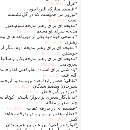
*غزل
[2021 Jun]
* قصیده مبارکه الترنا تیویه
[2021 Apr]
*نوروز من هموست که در گل نشسته
است
[2021 Mar]
*مدیحه ای برای رهبر مدیحه سوم.هنوز
مدیحه سرای تو هستم
[2021 Mar]
* پاسخی کوتاه به یکی از قورباغه ها ی بی
رهبری
[2021 Mar]
* مدیحه ای برای رهبر مدیحه دوم. مگر از
خویشتن
[2021 Mar]
*مدیحه ای برای رهبر مدیحه یکم. و سالها
سرودمت
[2021 Mar]
*یاداشتی برای استاد! مفلوکعلی آغا رحمت
الله علیه
[2021 Feb]
*نقالی؛ هضم رابع!معده نیرومند و تاریخسا
شیرخان! وهضم شدگان
[2021 Feb]
* درود بر گوز قاطر
[2021 Feb]
*به یادگار شعری بر دیوار/ پاسخی کوتاه به
چند شعر و مقاله
[2021 Jan]
*قصیده ای در بدرقه عقاب
[2021 Jan]
*خطابه هفتم بر مزار و در بدرقه مجاهد
کبیر
[2020 Dec]
*دوازده رباعی؛ این عنتر پیر هم بمیدان