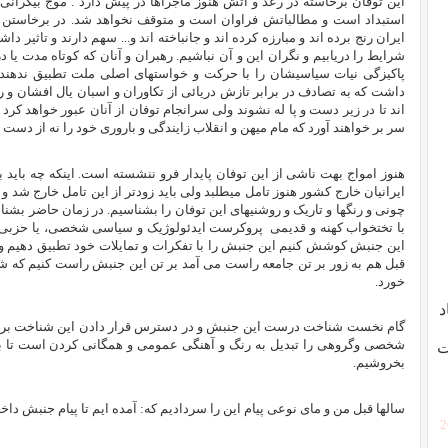
این توفان برخاسته در رعد و آتش هنوز ماجراها در پیش دارد . موج بیکران
استبداد است و مطالباتش فراوان است و متوقف نخواهد شد. در برخاستن ا
ایران رنج برده اند و مبارزه کرده اند و جانباخته اند و... سهم دارند و تاثیر 
شرایط را دریابیم و نگران این و آن نباشیم. رهبران و آنان که کوتاه مدت ی
پاکیزگی نیات سیاسیشان را با حرکت و خواستهای اصلی ملت تطبیق نده
داشت که به تصادف در برابر تازش دریائی از تکاوران و اسبان یال افشان 
اند تا در زیر دست و پا له نشوند ولی سرانجام توفان از آنان عبور خواهد کرد 
سر بر خواهند آورد که مام میهن و انقلاب زایندگی و باروری خود را نه از دست 
هنوز امواج بهت ناشی از این توفان پایدار فرو ننشسته است. اینکه چه باید 
ایرانیان خارج کشور هنوز تامل میطلبد ولی باید زودتر از این تامل خارج شد و پ
چونی و رنگها و تاریک و روشنیهای این توفان را بشناسیم. در زمان حاضر ب
با تختخواب کهنه و قدیمی پروکرست ایدئولوژیک و سیاسی شخصی، یا حزبی و
این جنبش کوشش کنیم این جنبش را با تفکرات و تمایلات خود تطبیق دهیم و در
قبل هم به زور بر تن جامعه راست می آمد بر تن این جنبش راست کنیم که
خورد.
د
گام نخست شناخت درست این جنبش و در دسترس قرار دادن این شناخت برای 
شخصی وگروهی را تبدیل به رنگ و آهنگی عمومی و همگانی کردن است تا بتوا
ت
بخروشیم.
سالها قبل من و مای نوعی پیام این را سردادیم که: آمده ایم تا پیام جنبش دا
[