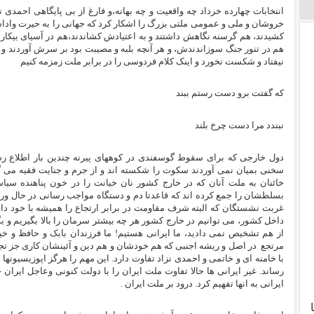
انتخابات چهارده خرداد چه واقعیت و چه بهانه،و فارغ از بی پایگاهی احمدی 
خروشان و ملی و عمومی ملتی بزرگ را اشکار کرد که جهانی را به حیرت وادا
کشیدند، هم گرسنه نگاهش داشتند و به اعتیادش کشاندند،هم در آسیای بیکا
هم در تنور جنگ سوزاندندش، و هر آنچه بلبه و مصیبت بود بر سرش آوردند و ل
نیفتاد و شکست نخورد و اینک کلام فردوسی را در برابر ملت زمزمه کنیم
که گفتت برو دست رستم ببند
نبندد مرا دست چرخ بلند
دول خارجی که برای سقوط گوسفندی در کوههای پیرنه چندین بار اطلاع رسان
سخنی بمیان نمی آوردند سکوت را شکسته اند و از جرم و جنایت فقیه می گ
خائنان به ملت آنان که در خارج کشور نان خیانت را در خون پناهنده سی
بسلطشان را جمع کرده اند که قاعدتا دم و دستگاه مواجب رسانی در حال ور
غربت نشستگان که البته شرف مقاومت در برابر ارتجاع را همیشه با خود داش
داخل کشور، می توانیم در خارج کشور هر چه بیشتر سرمان را بالا بگیریم و بگو
از هم تشخیص نمی دادید، ما ایرانی هستیم! ما فرزندان بابک و حافظ و 
مرتجع در اصل و ریشه اجنبی که هم خودشان و هم دین و آئینشان کاری جز تجاوز
با خامنه ای و خاتمی و احمدی نزاد تفاوت دارد. این مهم را هرگز اپوزیسیونها نت
رساند. غیر ایرانی ها حالا تفاوت ملت ایران را با دولت کنونی وعاجل ایران 
ایرانی به انها تفهیم کرد. درود بر ملت ایران .