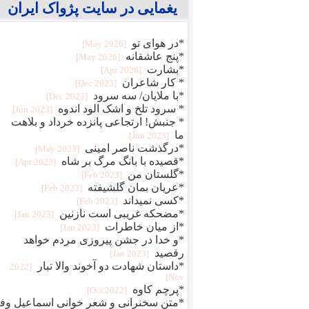
یغمایی در سایت پژواک ایران
*در هوای تو
[2026 May]
*پنج عاشقانه
[2026 May]
*بشارت
[2026 Apr]
* کار شاعران
[2023 Dec]
*با ملایان/ سه سرود
[2023 Dec]
* سرود تلخ و اشک الود اندوه
[2023 Jun]
* جنبش! ارتجاعی پانزده خرداد و بلاهت
ما
[2023 Jun]
*درگذشت ناصر امینی
[2023 May]
*قصیده با بانگ مرگ بر شاه
[2023 Apr]
*گلستان من
[2023 Feb]
*عریان بمان گلشیفته
[2023 Feb]
*کسی نمیداند
[2023 Feb]
*مضحکه غریبی است نازنین
[2023 Jan]
*از میان خاطرات
[2023 Jan]
*و خدا در جشن پیروزی مردم خواهد
رقصید
[2023 Jan]
*داستان شهادت دو آخوند والا تبار
[2022
Nov]
*پرچم کاوه
[2022 Oct]
*متن سخنرانی و شعر خوانی اسماعیل وفا