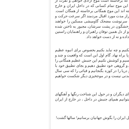
ی که برخاسته است موج آزادی خواهی و نفرت از
ین موج تمام کسانی که در داخل ایران و خارج
داشته اند این موج همگانی برخاسته از همگان است.
ا دراز مدت مورد اقبال مردمند اگر سرعت حرکت و
ند سرنوشت مضحک گاومیشی مسکین را خواهند
و رخشگون در پشت سرشان، مجبور به تاختن شده
و از دل همین توفان راهبران و راهنمایان راستین
داده و نه از دست خواهد داد.
بکنیم و چه نباید بکنیم بخصوص برای انبوه عظیم
ا براه نهاد. گام اول این است که واقعیت و چند و
شناسیم و کوشش نکنیم این جنبش عظیم همگانی را
 گروهی خود تطبیق دهیم و بجای تطبیق خود با
یا را در کوزه بگنجانیم و قبائی را که سی سال
 شدنی نیست و در موجخیزی دیگر شکست خواهیم
دیگران و در حول این شناخت رنگها و آهنگهای
نیم همپای جنبش در داخل ، در خارج از ایران
خل ایران را بگوش جهانیان برسانیم! سالها گشت!