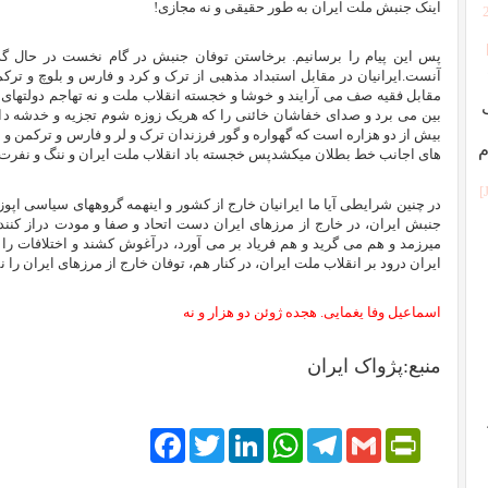
اینک جنبش ملت ایران به طور حقیقی و نه مجازی!
پس این پیام را برسانیم. برخاستن توفان جنبش در گام نخست در حال گذرا
آنست.ایرانیان در مقابل استبداد مذهبی از ترک و کرد و فارس و بلوچ و ترکم
مقابل فقیه صف می آرایند و خوشا و خجسته انقلاب ملت و نه تهاجم دولتهای خ
بین می برد و صدای خفاشان خائنی را که هریک زوزه شوم تجزیه و خدشه دا
بیش از دو هزاره است که گهواره و گور فرزندان ترک و لر و فارس و ترکمن و بل
م
های اجانب خط بطلان میکشدپس خجسته باد انقلاب ملت ایران و ننگ و نفرت 
در چنین شرایطی آیا ما ایرانیان خارج از کشور و اینهمه گروههای سیاسی ا
جنبش ایران، در خارج از مرزهای ایران دست اتحاد و صفا و مودت دراز کنند
میرزمد و هم می گرید و هم فریاد بر می آورد، درآغوش کشند و اختلافات را به ک
ایران درود بر انقلاب ملت ایران، در کنار هم، توفان خارج از مرزهای ایران را نما
اسماعیل وفا یغمایی. هجده ژوئن دو هزار و نه
منبع:پژواک ایران
Facebook
Twitter
LinkedIn
WhatsApp
Telegram
PrintFriendly
Gmail