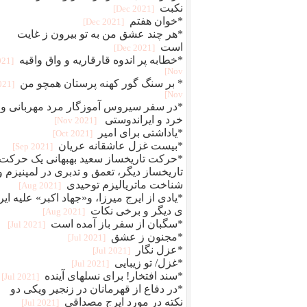
نکبت
[2021 Dec]
*خوان هفتم
[2021 Dec]
*هر چند عشق من به تو بیرون ز غایت
است
[2021 Dec]
*خطابه پر اندوه قارقاریه و واق واقیه
021
Nov]
* بر سنگ گور کهنه پرستان همچو من
2021
Nov]
*در سفر سیروس آموزگار مرد مهربانی و
خرد و ایراندوستی
[2021 Nov]
*یاداشتی برای امیر
[2021 Oct]
*بیست غزل عاشقانه عریان
[2021 Sep]
*حرکت تاریخساز سعید بهبهانی یک حرکت
تاریخساز دیگر، تعمق و تدبری در لمپنیزم و
شناخت ماتریالیزم توحیدی
[2021 Aug]
*یادی از ایرج میرزا، و«جهاد اکبر» علیه ایر
ی دیگر و برخی نکات
[2021 Aug]
*سگبان از سفر باز آمده است
[2021 Jul]
*مجنون ز عشق
[2021 Jul]
*عزل نگار
[2021 Jul]
*غزل/ تو زیبایی
[2021 Jul]
*سند افتخار! برای نسلهای آینده
[2021 Jul]
*در دفاع از قهرمانان در زنجیر ویکی دو
نکته در مورد ایرج مصداقی
[2021 Jul]