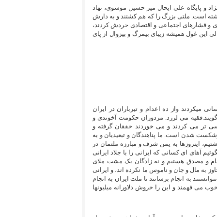
نژاد و پایگاه علی ایحال میر حسین موسوی، نهاد
شته است. ملتی بزرگ را که هم کشتند و به دارش
ری و فشارهای اجتماعی و اقتصادی خردش کردند،
ی این غول همیشه زیبای بیمرگ و بیزوال از پای
ی میکردند واز ده اعدام و تیرباران در ایران
ویند.فقیه می لرزد. مزدوران حکومت آخوندی و
اسی تر می کردند و می خوردند خفقان گرفته و
شکست شدن است. ما پناهندگان و تبعیدیان و به
تیم، اینروزها به یمن شرف و مبارزه ملتمان در
ئیم آهای ای کسانی که ایرانی را با جلاد ایرانی
خیام و مصدق هستیم و نه زادگان یک مشت ملای
 به مال و جان و ناموس ما نکرده اند، و ایرانی
وانستند به انجام برسانند تا ملت ایران به انجام
خوب می فهمند و این را خروش دلاورانه میلیونها