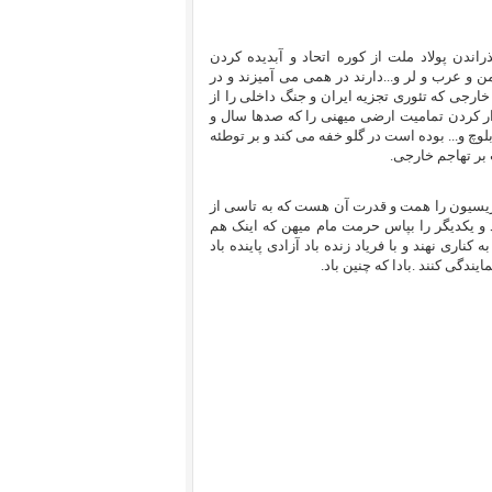
ندن پولاد ملت از کوره اتحاد و آبدیده کردن
ن و عرب و لر و...دارند در همی می آمیزند و در
ارجی که تئوری تجزیه ایران و جنگ داخلی را از
ر کردن تمامیت ارضی میهنی را که صدها سال و
وچ و... بوده است در گلو خفه می کند و بر توطئه
بر تهاجم خارجی.
پوزیسیون را همت و قدرت آن هست که به تاسی از
 و یکدیگر را بپاس حرمت مام میهن که اینک هم
ناری نهند و با فریاد زنده باد آزادی پاینده باد
یندگی کنند .بادا که چنین باد.