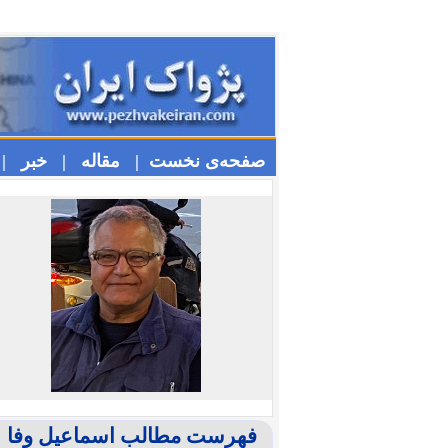
صفحه‌ی نخست |
مقاله |
خبر |
فهرست مطالب اسماعیل وفا