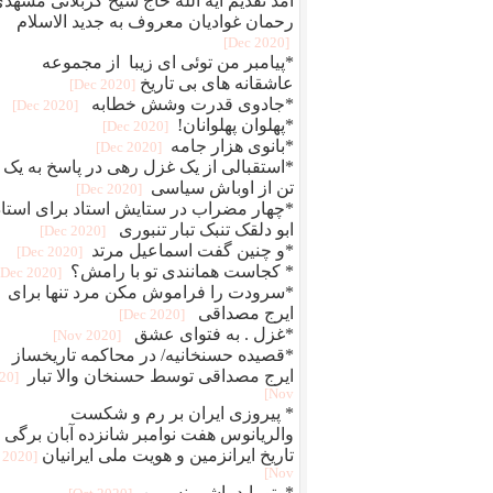
آمد تقدیم آیه الله حاج شیخ کربلائی مشهد
رحمان غوادیان معروف به جدید الاسلام
[2020 Dec]
*پیامبر من توئی ای زیبا از مجموعه
عاشقانه های بی تاریخ
[2020 Dec]
*جادوی قدرت وشش خطابه
[2020 Dec]
*پهلوان پهلوانان!
[2020 Dec]
*بانوی هزار جامه
[2020 Dec]
*استقبالی از یک غزل رهی در پاسخ به یک
تن از اوباش سیاسی
[2020 Dec]
*چهار مضراب در ستایش استاد برای استاد
ابو دلقک تنبک تبار تنبوری
[2020 Dec]
*و چنین گفت اسماعیل مرتد
[2020 Dec]
* کجاست همانندی تو با رامش؟
[2020 Dec]
*سرودت را فراموش مکن مرد تنها برای
ایرج مصداقی
[2020 Dec]
*غزل . به فتوای عشق
[2020 Nov]
*قصیده حسنخانیه/ در محاکمه تاریخساز
ایرج مصداقی توسط حسنخان والا تبار
020
Nov]
* پیروزی ایران بر رم و شکست
والریانوس هفت نوامبر شانزده آبان برگی ا
تاریخ ایرانزمین و هویت ملی ایرانیان
[2020
Nov]
*وتو باید باشی نسرین