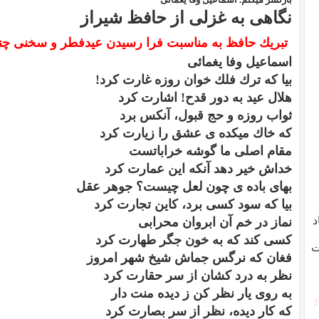
نگاهى به غزلى از حافظ شيراز
تبريك حافظ به مناسبت فرا رسيدن عيدفطر و سخنى چند 
اسماعيل وفا يغمائى
بيا كه ترك فلك خوان روزه غارت كرد!
هلال عيد به دور قدح! اشارت كرد
ثواب روزه و حج قبول، آنكس برد
كه خاك ميكده ى عشق را زيارت كرد
مقام اصلى ما گوشه خراباتست
خداش خير دهد آنكه اين عمارت كرد
بهاى باده ى چون لعل چيست؟ جوهر عقل
بيا كه سود كسى برد، كاين تجارت كرد
د
نماز در خم آن ابروان محرابى
كسى كند كه به خون جگر طهارت كرد
ت
فغان كه نرگس جماش شيخ شهر امروز
نظر به درد كشان از سر حقارت كرد
به روى يار نظر كن ز ديده منت دار
[
كه كار ديده، نظر از سر بصارت كرد