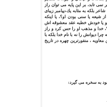
مى تابد، بر اين پايه مى توان راز
عر بلكه به مثابه يك«پيامبر زيباى
ز شيعه يا سنى بودن او؟، يا اينكه
، و يا خودش خطبه عقد معشوقه اش
ه؟، خدا و مذهب او را حس كرد و راز
را ديوانش را نه با نام خدا بلكه با
معاويه ، منفورترين چهره در تاريخ
ود به سخره مى گيرد: