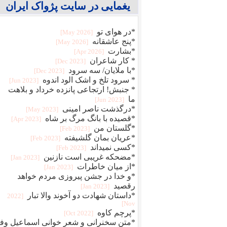
یغمایی در سایت پژواک ایران
*در هوای تو
[2026 May]
*پنج عاشقانه
[2026 May]
*بشارت
[2026 Apr]
* کار شاعران
[2023 Dec]
*با ملایان/ سه سرود
[2023 Dec]
* سرود تلخ و اشک الود اندوه
[2023 Jun]
* جنبش! ارتجاعی پانزده خرداد و بلاهت
ما
[2023 Jun]
*درگذشت ناصر امینی
[2023 May]
*قصیده با بانگ مرگ بر شاه
[2023 Apr]
*گلستان من
[2023 Feb]
*عریان بمان گلشیفته
[2023 Feb]
*کسی نمیداند
[2023 Feb]
*مضحکه غریبی است نازنین
[2023 Jan]
*از میان خاطرات
[2023 Jan]
*و خدا در جشن پیروزی مردم خواهد
رقصید
[2023 Jan]
*داستان شهادت دو آخوند والا تبار
[2022
Nov]
*پرچم کاوه
[2022 Oct]
*متن سخنرانی و شعر خوانی اسماعیل وفا