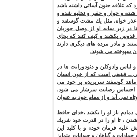
د كه علاقه جنون آسائى داشته باشد
 شده و خوار و حقير و تخليه شده و
و عذر خواه، مثل يك مشت گوسفند و
ا در زير سايه او از وصل حوريان
 قدوس بكشند و كيف كنند كه بجاى
ند و مادر مرده هاى ديگرى دارند
ن سپوخته مى شوند.
 لباس وادوكلن و دئودورانت ها در
 ــ فينيقى است كه از خون انسان
مانند گوسفند سربريده بر خود مى
 از احساس رضايت سرشار مى شود.
اه نمى آيد و از مقام خود به عنوان
مادم ناز او را بكشد ،خداى حافظ
ن ، تا او را در قدرت خود شريك
ش عليه فرمان خود» و با كليد اين
 جمادات و گياهان و حيوانات متمايز