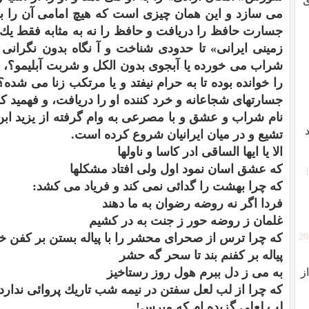
ی
مى سازد و اين همان چيزى است كه هيچ امامى آن را بر ن
جسارت حافظ را دريافت و حافظ را نه به مثابه فقط يك شا
زمينى ايرانى» تا حدودى شناخت و آ نگاه بدون نگرانى ا
شراب مى خورده يا آبجوى بدون الكل و شربت آبليمو؟
را خوانده بوده تا به حرام نيفتد و يا مرتكب زنا مى شد
جسارتهاى شجاعانه و خرد كننده او را دريافت، و فهميد كه چ
نام شراب و عشق و با مصرعى به وام گرفته از يزيد ابن 
تشيع و در ميان ايرانيان شروع كرده است.
الا يا ايها الساقى ادر كاسا و ناولها
كه عشق اسان نمود اول ولى افتاد مشكلها
كه چرا بهشت را گدائى نمى كند و فرياد مى كشد:
فردا اگر نه روضه رضوان به ما دهند
غلمان ز روضه حور ز جنت به در كشيم
كه چرا ترس از صحراى محشر را با پياله بستن بر كفن خ
[2
پياله بر كفنم بند تا سحر گه حشر
به مى ز دل ببرم هول روز رستاخيز
ز
كه چرا از لب لعل سفتن در نيمه شب تاريك پروائى ندارد
لب لعلى گزيده ام كه مپرس!