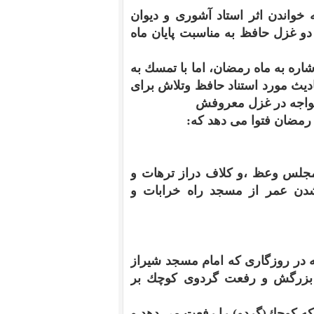
 خواندن اثر استاد آشورى و ديوان
دو غزل حافظ به مناسبت پايان ماه
ره به ماه رمضان، اما با تمسك به
ديث مورد استناد حافظ وتلاش براى
خواجه در غزل معروفش
رمضان فتوا مى دهد كه:
 مجلس وعظ ،و كلاف دراز ترهات و
ن عمر از مسجد راه خرابات و
 در روزگارى كه امام مسجد شيراز
م بزرگش و رفعت گردوى كوچك بر
ى كه كوچك(گردو) را رفعت مى دهد و