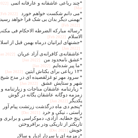
*چند رباعی عاشقانه و عارفانه اتمی
[2022
Mar]
*می دانم شکست خواهم خورد
[2022 Feb]
*بهمنی دیگر بدان بی شک فرا خواهد رسید
[2022 Feb]
*رساله مبارکه الضرطه الاحکام فی مکتب
الاسلام
[2022 Feb]
*جشنهای ایرانیان درماه بهمن قبل از اسلا
[2022 Jan]
*عاشقانه‌ی کافرانه‌ی آزاد عریان
[2022 Jan]
*عشق نامحدود من
[2022 Jan]
*ما پیر شده‌ایم
[2022 Jan]
*۱۲ رباعی برای بکتاش آبتین
[2022 Jan]
* سرود مهر تو غزلقصیده ای در مدح شیخ
شهر و ستایش عشق
[2022 Jan]
* زیارتنامه عاشقان مناجات و زیارتنامه و
زمزمه دوگانه عاشقان یگانه در گوش
یکدیگر
[2022 Jan]
*پنجم دی ماه درگذشت زرتشت پیام آور
راستی ، نیکی و خرد
[2021 Dec]
*پنج خطابه. آزادی، دموکراسی و برابری و
تاریکتر از تاریکی ودر برافروختن
خویش
[2021 Dec]
*زمزمه ای با سردار ادبار و سالار