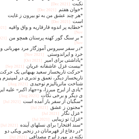
نکبت
[2021 Dec]
*خوان هفتم
[2021 Dec]
*هر چند عشق من به تو بیرون ز غایت
است
[2021 Dec]
*خطابه پر اندوه قارقاریه و واق واقیه
021
Nov]
* بر سنگ گور کهنه پرستان همچو من
2021
Nov]
*در سفر سیروس آموزگار مرد مهربانی و
خرد و ایراندوستی
[2021 Nov]
*یاداشتی برای امیر
[2021 Oct]
*بیست غزل عاشقانه عریان
[2021 Sep]
*حرکت تاریخساز سعید بهبهانی یک حرکت
تاریخساز دیگر، تعمق و تدبری در لمپنیزم و
شناخت ماتریالیزم توحیدی
[2021 Aug]
*یادی از ایرج میرزا، و«جهاد اکبر» علیه ایر
ی دیگر و برخی نکات
[2021 Aug]
*سگبان از سفر باز آمده است
[2021 Jul]
*مجنون ز عشق
[2021 Jul]
*عزل نگار
[2021 Jul]
*غزل/ تو زیبایی
[2021 Jul]
*سند افتخار! برای نسلهای آینده
[2021 Jul]
*در دفاع از قهرمانان در زنجیر ویکی دو
نکته در مورد ایرج مصداقی
[2021 Jul]