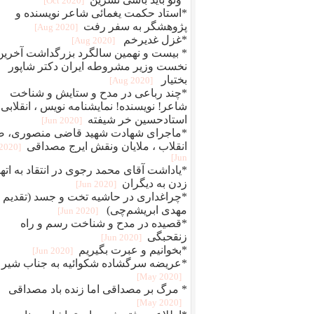
[2020 Oct]
*استاد حکمت یغمائی شاعر نویسنده و
پژوهشگر به سفر رفت
[2020 Aug]
*غزل غدیرخم
[2020 Aug]
* بیست و نهمین سالگرد بزرگداشت آخرین
نخست وزیر مشروطه ایران دکتر شاپور
بختیار
[2020 Aug]
*چند رباعی در مدح و ستایش و شناخت
شاعر! نویسنده! نمایشنامه نویس ، انقلابی
استادحسین خر شیفته
[2020 Jun]
*ماجرای شهادت شهید قاضی منصوری، ض
انقلاب ، ملایان ونقش ایرج مصداقی
[2020
Jun]
*یاداشت آقای محمد رجوی در انتقاد به اته
زدن به دیگران
[2020 Jun]
*چراغداری در حاشیه تخت و جسد (تقدیم ب
مهدی ابریشم‌چی)
[2020 Jun]
*قصیده در مدح و شناخت رسم و راه
زنقحبگی
[2020 Jun]
*بخوانیم و عبرت بگیریم
[2020 Jun]
*عریضه سرگشاده شکوائیه به جناب شیر
[2020 May]
* مرگ بر مصداقی اما زنده باد مصداقی
[2020 May]