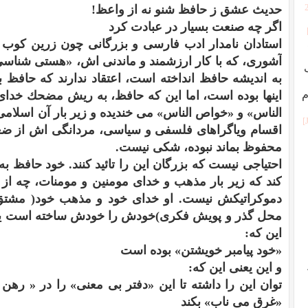
حديث عشق ز حافظ شنو نه از واعظ!
اگر چه صنعت بسيار در عبادت كرد
استادان نامدار ادب فارسى و بزرگانى چون زرين كوب
آشورى، كه با كار ارزشمند و ماندنى اش، «هستى شناسى
به انديشه حافظ انداخته است، اعتقاد ندارند كه حافظ ب
م
اينها بوده است، اما اين كه حافظ، به ريش مضحك خداى
الناس» و «خواص الناس» مى خنديده و زير بار آن اسلامى
اقسام وياگراهاى فلسفى و سياسى، مردانگى اش از ضع
محفوظ بماند نبوده، شكى نيست.
احتياجى نيست كه بزرگان اين را تائيد كنند. خود حافظ ب
كند كه زير بار مذهب و خداى مومنين و مومنات، چه از ن
دموكراتيكش نيست. او خداى خود و مذهب خود( مشتق
محل گذر و پويش فكرى)خودش را خودش ساخته است يا
اين كه:
«خود پيامبر خويشتن» بوده است
و اين يعنى اين كه:
توان اين را داشته تا اين «دفتر بى معنى» را در « رهن
«غرق مى ناب» بكند