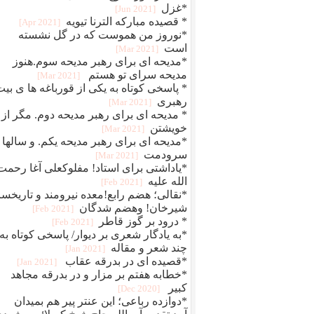
*غزل
[2021 Jun]
* قصیده مبارکه الترنا تیویه
[2021 Apr]
*نوروز من هموست که در گل نشسته
است
[2021 Mar]
*مدیحه ای برای رهبر مدیحه سوم.هنوز
مدیحه سرای تو هستم
[2021 Mar]
* پاسخی کوتاه به یکی از قورباغه ها ی بی
رهبری
[2021 Mar]
* مدیحه ای برای رهبر مدیحه دوم. مگر از
خویشتن
[2021 Mar]
*مدیحه ای برای رهبر مدیحه یکم. و سالها
سرودمت
[2021 Mar]
*یاداشتی برای استاد! مفلوکعلی آغا رحمت
الله علیه
[2021 Feb]
*نقالی؛ هضم رابع!معده نیرومند و تاریخسا
شیرخان! وهضم شدگان
[2021 Feb]
* درود بر گوز قاطر
[2021 Feb]
*به یادگار شعری بر دیوار/ پاسخی کوتاه به
چند شعر و مقاله
[2021 Jan]
*قصیده ای در بدرقه عقاب
[2021 Jan]
*خطابه هفتم بر مزار و در بدرقه مجاهد
کبیر
[2020 Dec]
*دوازده رباعی؛ این عنتر پیر هم بمیدان