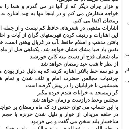
و هزار چراى ديگر كه از آنها در مى گذرم و شما را به
خواجه سفارش مى كنم و در اينجا تنها به چند اشاره به 
رمضان اكتفا مى كنم.
اشارات مذهبى در شعرهاى حافظ كم نيست و از جمله اشا
اين اشارات و رديف كردن فهرستهاى گران از آيات و احا
يافتن مذهب و اسلام حافظ ،آب در غربال بيختن است. 
نفس باد صبا مشك فشان خواهد شد، يكماهى قبل از ماه 
د
ماه شعبان قدح از دست منه كاين خورشيد
از نظر تا شب عيد رمضان خواهد شد
ام
و دو سه خط بالاتر اشاره كرده كه به دليل دراز بودن
چرنديات مجالس حضرت امام و تلف شدن و تمام شد
ه
همنشينى با خراباتيان را در پيش گرفته است
گر زمسجد به خرابات شدم خرده مگير
مجلس وعظ درازست و زمان خواهد شد
با اين حساب مى توان حدس زد كه ماه رمضان بر خواجه
در حلقه مريدان از خوار و ذليل شدن خربزه با حج
شاخسار بلند سخن مى گفت و مى فرمود
سبحان الله من يرفع الصغير و يضع الكبير، پناه به خدائ