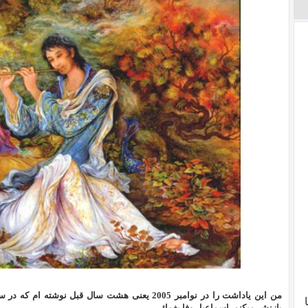
من این یاداشت را در نوامبر 2005 یعنی هشت سال قبل 
بازنشر میکنم. اسماعیل وفا یغمائی