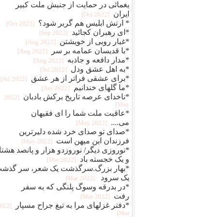
یغمائی در حمایت از جنبش ملت کبیر
ایران
[2022 Oct]
* ارتش ابلیس هم گربر شود؟
[2022 Oct]
*ای رهبران کجائید
[2022 Sep]
*غبار روبی از خویشتن
[2022 Aug]
*با قدیسان عمامه بر سر
[2022 Aug]
*مدار دافعه و جاذبه
[2022 Aug]
*به اهل عشق ودل
[2022 Jul]
*برای عشقی فراتر از هر عشق
[2022 Jul]
*ما گلهای خندانیم
[2022 Jun]
*ناخدای عرصه تاریخ برکش بادبان
[2022
May]
*عاقبت ملت شما را ای فقیهان
می....
[2022 May]
*صدای تو صدای خرد شده دلیرترین
فرزندان این میهن است
[2022 May]
*نوروزی دیگر/ نوروزدو هزار و پانصد هشتا
و یک خجسته باد
[2022 Mar]
*بهار بزرگ.سرگذشت یک شعر، سر گذش
یک سرود
[2022 Mar]
*در بدرقه وسوگ پلنگی که به سفر
رفت
[2022 Mar]
*دفتر غزلهای مرا به تیغ جراح مسپار
2022
Mar]