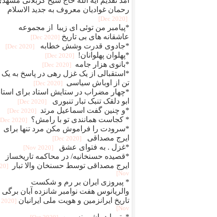
آمد تقدیم آیه الله حاج شیخ کربلائی مشهد
رحمان غوادیان معروف به جدید الاسلام
[2020 Dec]
*پیامبر من توئی ای زیبا از مجموعه
عاشقانه های بی تاریخ
[2020 Dec]
*جادوی قدرت وشش خطابه
[2020 Dec]
*پهلوان پهلوانان!
[2020 Dec]
*بانوی هزار جامه
[2020 Dec]
*استقبالی از یک غزل رهی در پاسخ به یک
تن از اوباش سیاسی
[2020 Dec]
*چهار مضراب در ستایش استاد برای استاد
ابو دلقک تنبک تبار تنبوری
[2020 Dec]
*و چنین گفت اسماعیل مرتد
[2020 Dec]
* کجاست همانندی تو با رامش؟
[2020 Dec]
*سرودت را فراموش مکن مرد تنها برای
ایرج مصداقی
[2020 Dec]
*غزل . به فتوای عشق
[2020 Nov]
*قصیده حسنخانیه/ در محاکمه تاریخساز
ایرج مصداقی توسط حسنخان والا تبار
020
Nov]
* پیروزی ایران بر رم و شکست
والریانوس هفت نوامبر شانزده آبان برگی ا
تاریخ ایرانزمین و هویت ملی ایرانیان
[2020
Nov]
*وتو باید باشی نسرین