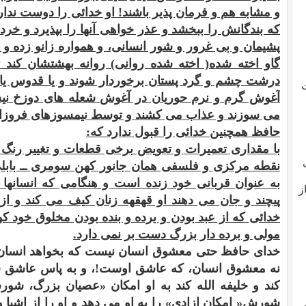
و مشابه هم و فرمان پذير باشند! او خدائى را دوست ندار
كه بندگانش را ببخشد و عذر خواهى آنها را بپذيرد و خرد
پشيمان و بى غرور و شور انسانى، و همواره زانو زده 
گاو اخته شده( اخته شده روانى) روانه بهشتشان كند ت
درشت چشم و گرد پستان برخوردار شوند و يا قدوس يا
ت
آغوش گرم و نرم حوريان در آغوش شعله هاى دوزخ نيست
مى سوزند و عذاب مى كشند و توسط نيمسوزهاى فروزا
حافظ همچنين خدائى را قبول ندارد كه:
با مقدارى تعميرات و تعويض برخى قطعات و تغيير رنگ و
نقطه مركزى و فلسفى همان جانور كهن سومرى ــ بابلى
به عنوان قربانى خود زنده است و هنگامى كه انسانها 
ز
پيچند و جان مى دهند او قهقهه زنان كيف مى كند و
خدائى كه از عبد بودن و برده و بنده بودن مخلوق خود كوت
مولى و برده دار بزرگ دست بر نمى دارد.
خداى حافظ حتى معشوق انسان نيست كه بخواهد انسان د
نه معشوق انسان، كه عاشق اوست!، و به پاس عاشق شد
كند و خليفه الله كند به او امكان «عصيان بزرگ، شور
شورش« امكان ازادى» را به او مى دهد و او را از اشيا و