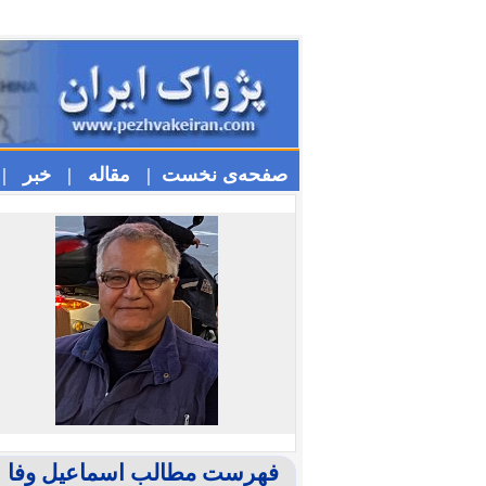
صفحه‌ی نخست |
مقاله |
خبر |
فهرست مطالب اسماعیل وفا