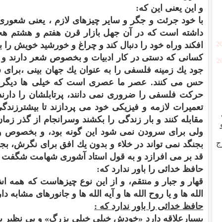
و اين يعنى اين كه:
با خود جرئت و جگر و ساير چيزهاى لازم ، يعنى شعورى 
داشته است كه در آن جهل بازار قرن هفتم و هشتم هج
افكند وراه خود را دنبال كند و چراغ و خورشيد خويش را ب
[2
كسانى كه دستى در كار ادبيات و بخصوص شعر دارند و
[
جود يك زمينه فلسفى را به عنوان يك جهان بينى ،براى
حس مى كنند. عصر ما عصرى است كه خيلى ها ديگر،
حركت فلسفى را ضرورى نمى دانند، پرتابلشان را دارند
تعميرات لازمه و فيزيكى خود مى پردازند تا بيشترزندگى
مقابله كنند و بار زندگى را بكشند وسرانجام از گذر زم
ولى براى سرودن نمى شود اين گونه بود، و بخصوص وق
ج
بجنگد نمى تواند در خلاء و بدون يك افق براى نگرش، بجن
قد بر مى افرازد و به قول استاد آشورى شهامت شگفت او 
حافظ خدائى را باور ندارد كه:
قهار و جبار و منتقم، و از اين نوع چيزهاست كه همه اش
الله ها و يا روح الله ها و آيه الله ها و جانورهاى مشابه دار
حافظ خدائى را باور ندارد كه :
بسيارعلاقه دارد «خودش خيلى خيلى بزرگ» و بى نظير ب