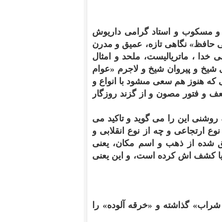
 و مسكوب و استاد گرامى داريوش
 حافظ» نگاهى تازه، عميق و مدرن
ى خدا ، ماترياليست، ملحد و امثال
 شيخ و پيروان شيخ و لاجرم «عوام
 كه هنوز هم سعى مىشود با انواع و
ف و فتور مصون و از گزند روزگار
ه روشنى اين را مى گويد و تاكيد مى
وع ارتجاعى و چه از نوع انقلابى و
 شده از ذهب و اسم مكان، يعنى
 كشف اش كرده است، و اين يعنى
 شراب» گذاشته و «خرقه آلوده» را