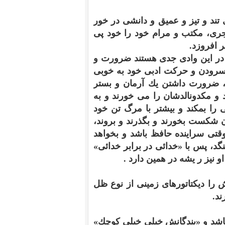
تند و تيز و عميق و دانشى در خور
رى، مكتب و مرام خود را خود پى
ر افروزد.
 در اين وادى جدى هستند ضرورت و
 سرودن و حركت ادبى خود به خوبى
 ضرورت داشتن يك آرمان و بستر
 و مكدونالدشان را مى خورند و به
 را بمكند و بيشتر با مرگ تن خود
ان شكست بخورند و بگذرند و بروند،
تى سراينده حافظ باشد و بخواهد
گد، پس با «خدائى در برابر خدائى»
نيز ر يشه در همين دارد .
 را ديكتاتورهاى زمينى از نوع ظل
ند.
اشد و «بندگانش خيلى خيلى كوچك»