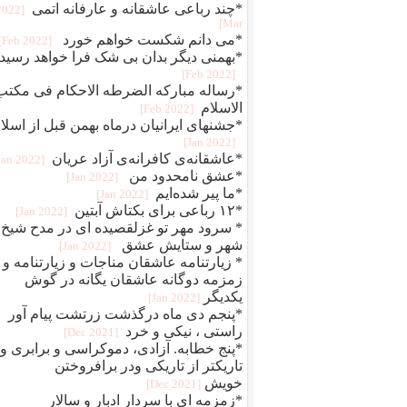
*چند رباعی عاشقانه و عارفانه اتمی
[2022
Mar]
*می دانم شکست خواهم خورد
[2022 Feb]
*بهمنی دیگر بدان بی شک فرا خواهد رسید
[2022 Feb]
*رساله مبارکه الضرطه الاحکام فی مکتب
الاسلام
[2022 Feb]
*جشنهای ایرانیان درماه بهمن قبل از اسلا
[2022 Jan]
*عاشقانه‌ی کافرانه‌ی آزاد عریان
[2022 Jan]
*عشق نامحدود من
[2022 Jan]
*ما پیر شده‌ایم
[2022 Jan]
*۱۲ رباعی برای بکتاش آبتین
[2022 Jan]
* سرود مهر تو غزلقصیده ای در مدح شیخ
شهر و ستایش عشق
[2022 Jan]
* زیارتنامه عاشقان مناجات و زیارتنامه و
زمزمه دوگانه عاشقان یگانه در گوش
یکدیگر
[2022 Jan]
*پنجم دی ماه درگذشت زرتشت پیام آور
راستی ، نیکی و خرد
[2021 Dec]
*پنج خطابه. آزادی، دموکراسی و برابری و
تاریکتر از تاریکی ودر برافروختن
خویش
[2021 Dec]
*زمزمه ای با سردار ادبار و سالار