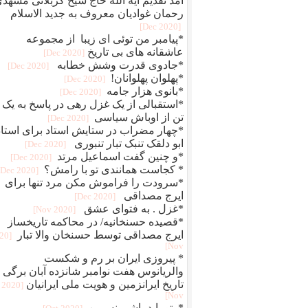
آمد تقدیم آیه الله حاج شیخ کربلائی مشهد
رحمان غوادیان معروف به جدید الاسلام
[2020 Dec]
*پیامبر من توئی ای زیبا از مجموعه
عاشقانه های بی تاریخ
[2020 Dec]
*جادوی قدرت وشش خطابه
[2020 Dec]
*پهلوان پهلوانان!
[2020 Dec]
*بانوی هزار جامه
[2020 Dec]
*استقبالی از یک غزل رهی در پاسخ به یک
تن از اوباش سیاسی
[2020 Dec]
*چهار مضراب در ستایش استاد برای استاد
ابو دلقک تنبک تبار تنبوری
[2020 Dec]
*و چنین گفت اسماعیل مرتد
[2020 Dec]
* کجاست همانندی تو با رامش؟
[2020 Dec]
*سرودت را فراموش مکن مرد تنها برای
ایرج مصداقی
[2020 Dec]
*غزل . به فتوای عشق
[2020 Nov]
*قصیده حسنخانیه/ در محاکمه تاریخساز
ایرج مصداقی توسط حسنخان والا تبار
020
Nov]
* پیروزی ایران بر رم و شکست
والریانوس هفت نوامبر شانزده آبان برگی ا
تاریخ ایرانزمین و هویت ملی ایرانیان
[2020
Nov]
*وتو باید باشی نسرین