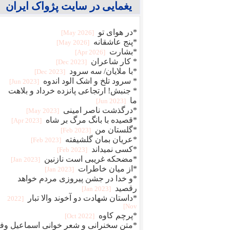
یغمایی در سایت پژواک ایران
*در هوای تو
[2026 May]
*پنج عاشقانه
[2026 May]
*بشارت
[2026 Apr]
* کار شاعران
[2023 Dec]
*با ملایان/ سه سرود
[2023 Dec]
* سرود تلخ و اشک الود اندوه
[2023 Jun]
* جنبش! ارتجاعی پانزده خرداد و بلاهت
ما
[2023 Jun]
*درگذشت ناصر امینی
[2023 May]
*قصیده با بانگ مرگ بر شاه
[2023 Apr]
*گلستان من
[2023 Feb]
*عریان بمان گلشیفته
[2023 Feb]
*کسی نمیداند
[2023 Feb]
*مضحکه غریبی است نازنین
[2023 Jan]
*از میان خاطرات
[2023 Jan]
*و خدا در جشن پیروزی مردم خواهد
رقصید
[2023 Jan]
*داستان شهادت دو آخوند والا تبار
[2022
Nov]
*پرچم کاوه
[2022 Oct]
*متن سخنرانی و شعر خوانی اسماعیل وفا