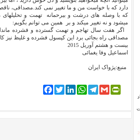
میتوانید آنچه میخواهید بنویسید و دل خوش دارید ، اما بی
دارد که با خواست من و ما تغییر نمی کند.مصداقی، ناقص 
که با وصله های درشت و بیرحمانه تهمت و تحلیلهای رو
میشود و نه تغییر میکند و بر همین می توانم بگویم:
اگر هفت سال تهاجم و تهمت گسترده و فشرده ماندابه
مصداقی راه بجائی برد این کپسول فشرده و غلیظ نیز کا
بیست و هشتم آوریل 2015
اسماعیل وفا یغمائی
منبع:پژواک ایران
Facebook
Twitter
LinkedIn
WhatsApp
Telegram
PrintFriendly
Gmail
د
ت
[