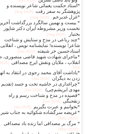
[2020 Oct]
*استاد حکمت یغمائی شاعر نویسنده و
پژوهشگر به سفر رفت
[2020 Aug]
*غزل غدیرخم
[2020 Aug]
* بیست و نهمین سالگرد بزرگداشت آخرین
نخست وزیر مشروطه ایران دکتر شاپور
بختیار
[2020 Aug]
*چند رباعی در مدح و ستایش و شناخت
شاعر! نویسنده! نمایشنامه نویس ، انقلابی
استادحسین خر شیفته
[2020 Jun]
*ماجرای شهادت شهید قاضی منصوری، ض
انقلاب ، ملایان ونقش ایرج مصداقی
[2020
Jun]
*یاداشت آقای محمد رجوی در انتقاد به اته
زدن به دیگران
[2020 Jun]
*چراغداری در حاشیه تخت و جسد (تقدیم ب
مهدی ابریشم‌چی)
[2020 Jun]
*قصیده در مدح و شناخت رسم و راه
زنقحبگی
[2020 Jun]
*بخوانیم و عبرت بگیریم
[2020 Jun]
*عریضه سرگشاده شکوائیه به جناب شیر
[2020 May]
* مرگ بر مصداقی اما زنده باد مصداقی
[2020 May]