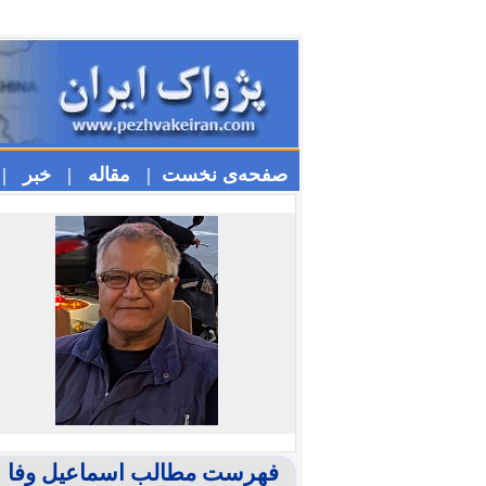
صفحه‌ی نخست |
مقاله |
خبر |
فهرست مطالب اسماعیل وفا