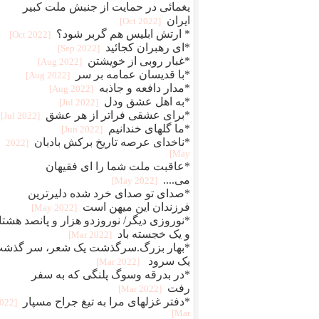
یغمائی در حمایت از جنبش ملت کبیر
ایران
[2022 Oct]
* ارتش ابلیس هم گربر شود؟
[2022 Oct]
*ای رهبران کجائید
[2022 Sep]
*غبار روبی از خویشتن
[2022 Aug]
*با قدیسان عمامه بر سر
[2022 Aug]
*مدار دافعه و جاذبه
[2022 Aug]
*به اهل عشق ودل
[2022 Jul]
*برای عشقی فراتر از هر عشق
[2022 Jul]
*ما گلهای خندانیم
[2022 Jun]
*ناخدای عرصه تاریخ برکش بادبان
[2022
May]
*عاقبت ملت شما را ای فقیهان
می....
[2022 May]
*صدای تو صدای خرد شده دلیرترین
فرزندان این میهن است
[2022 May]
*نوروزی دیگر/ نوروزدو هزار و پانصد هشتا
و یک خجسته باد
[2022 Mar]
*بهار بزرگ.سرگذشت یک شعر، سر گذش
یک سرود
[2022 Mar]
*در بدرقه وسوگ پلنگی که به سفر
رفت
[2022 Mar]
*دفتر غزلهای مرا به تیغ جراح مسپار
2022
Mar]