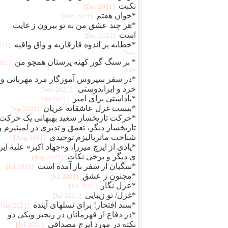
نکبت
[2021 Dec]
*خوان هفتم
[2021 Dec]
*هر چند عشق من به تو بیرون ز غایت
است
[2021 Dec]
*خطابه پر اندوه قارقاریه و واق واقیه
021
Nov]
* بر سنگ گور کهنه پرستان همچو من
2021
Nov]
*در سفر سیروس آموزگار مرد مهربانی و
خرد و ایراندوستی
[2021 Nov]
*یاداشتی برای امیر
[2021 Oct]
*بیست غزل عاشقانه عریان
[2021 Sep]
*حرکت تاریخساز سعید بهبهانی یک حرکت
تاریخساز دیگر، تعمق و تدبری در لمپنیزم و
شناخت ماتریالیزم توحیدی
[2021 Aug]
*یادی از ایرج میرزا، و«جهاد اکبر» علیه ایر
ی دیگر و برخی نکات
[2021 Aug]
*سگبان از سفر باز آمده است
[2021 Jul]
*مجنون ز عشق
[2021 Jul]
*عزل نگار
[2021 Jul]
*غزل/ تو زیبایی
[2021 Jul]
*سند افتخار! برای نسلهای آینده
[2021 Jul]
*در دفاع از قهرمانان در زنجیر ویکی دو
نکته در مورد ایرج مصداقی
[2021 Jul]