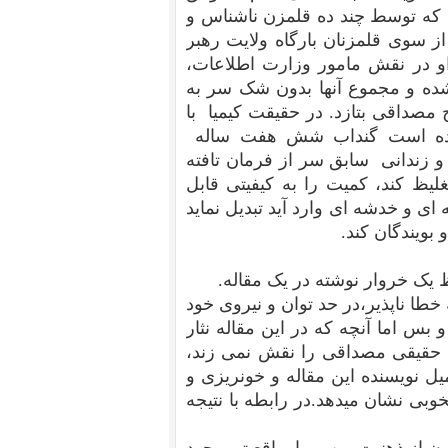
 که توسط چند ده قلمزن ناشناس و
وی قلمزنان بارگاه ولایت رهبر
و در نقش مامور وزارت اطلاعات،
 شده و مجموع آنها بدون شک سر به
مصداقی بتازد. در حقیقت کیمیا با
 شده است گنداب شش هفت ساله
 زندانی سابق سر از فرمان تافته
یظ کند، کمیت را به کیفیتی قابل
ی و خدشه ای وارد آید تبدیل نماید
بویندگان کند.
 یک خروار نوشته در یک مقاله.
طا ناپذیر،در حد توان و نیروی خود
س اما آنچه که در این مقاله نثار
حقیقی مصداقی را نقش نمی زند،
ل نویسنده این مقاله و خونریزی و
بی نشان میدهد.در رابطه با نتیجه