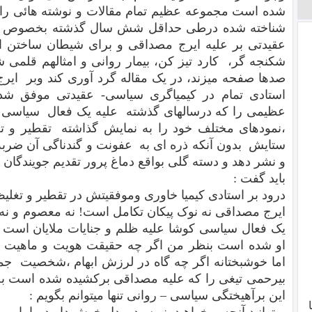
شده است مجموعه عظیم تمام مقالات و نوشته هائی را
شناخته شده درطی حداقل شش سال گذشته بخصوص از س
عقیدتی بر علیه ایرج مصداقی و برای شیطان ساختن ا
شکنجه گر، کارد تیز کن، بیمار روانی و امثالهم قلمی
صدها صفحه میزند، در یک مقاله گرد آوری کند وبر ایرج 
استادی تمام در کیمیاگری سیاسی- عقیدتی موفق
عظیمی را که درسالهای گذشته علیه یک فعال سیاسی و
،نمودهای مختلف خود را به نمایش گذاشته تقطیر و تغل
ستایش بدون آنکه ذره ای به عفونت و گندناگی آن ضربه ا
و نشر دهد و دسته گلی بواقع دماغ پرور تقدیم جویندگان و 
باید گفت :
درود بر استادی کیمیا خاوری وموفقیتش در تقطیر و تغلیظ
ایرج مصداقی نه نوک پیکان تکامل است! نه معصوم و نه خ
یک فعال سیاسی کوشا علیه ظلم و جنایات ملایان است و ب
او شده است بنظر من اگر چه حقیقت هویت و ماهیت 
اما خوشبختانه اگر چه گاه در لرزش ابهام ،شخصیت جمی
بیرحمی تیغی را که علیه مصداقی برکشیده شده است بخو
این برآهیختگی سیاسی – روانی تنها میتوانم بگویم :