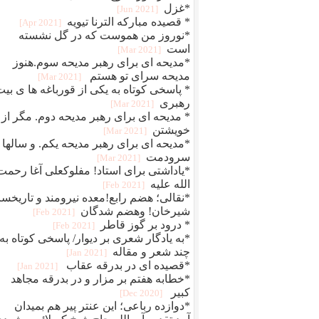
*غزل
[2021 Jun]
* قصیده مبارکه الترنا تیویه
[2021 Apr]
*نوروز من هموست که در گل نشسته
است
[2021 Mar]
*مدیحه ای برای رهبر مدیحه سوم.هنوز
مدیحه سرای تو هستم
[2021 Mar]
* پاسخی کوتاه به یکی از قورباغه ها ی بی
رهبری
[2021 Mar]
* مدیحه ای برای رهبر مدیحه دوم. مگر از
خویشتن
[2021 Mar]
*مدیحه ای برای رهبر مدیحه یکم. و سالها
سرودمت
[2021 Mar]
*یاداشتی برای استاد! مفلوکعلی آغا رحمت
الله علیه
[2021 Feb]
*نقالی؛ هضم رابع!معده نیرومند و تاریخسا
شیرخان! وهضم شدگان
[2021 Feb]
* درود بر گوز قاطر
[2021 Feb]
*به یادگار شعری بر دیوار/ پاسخی کوتاه به
چند شعر و مقاله
[2021 Jan]
*قصیده ای در بدرقه عقاب
[2021 Jan]
*خطابه هفتم بر مزار و در بدرقه مجاهد
کبیر
[2020 Dec]
*دوازده رباعی؛ این عنتر پیر هم بمیدان