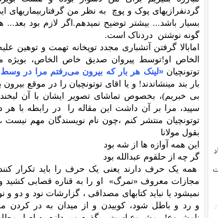
گردنفرازیهای پوک و پوچ به نظر من گرفتاربیماریهای 
بسیار باشد... بیشتر توضیح نمیدهم.اگر لازم بود بعد... ه
گونه نوشتن دردناک است.
امابالا گرفتن آتشباری مجدد توپخانه تهمت و توهین ع
الخاص او!توسط پیروان صدیق خاص الخاص، بویژه مقا
توتونچیان
«لینک هر بار که بیرون می‌‌رفتم مرا در وسط م
بار بند مینشاندند! و یا اقای توتونچیان را در موقع بیرون
بی خبریم)، بخصوص تماشای تصویر ایشان با آن لبخند م
سپید، مرا بر آن داشت این مقاله را در رابطه با هر دو
توتونچیان منتشر کنم ،چون نام نویسندگان مهم نیست 
بقول مولانا
این همه آوازه ها از شه بود
د
گر چه از حلقوم عبدالله بود
همه یک حرف دارند یعنی یک حرف را باید تکرار کنند
ت
مجازات معروف «نمرگ» او را به قناره قصابی کشید وبن
نمیشود یا نباید کتابهای مصداقی ، گزارشات نود و دو و ن
و رد و باطل شود، کوبیدن و از میدان به در کردن م
[
نامشروع! مشروع است . بگذرم وبپردازم به اصل مطل