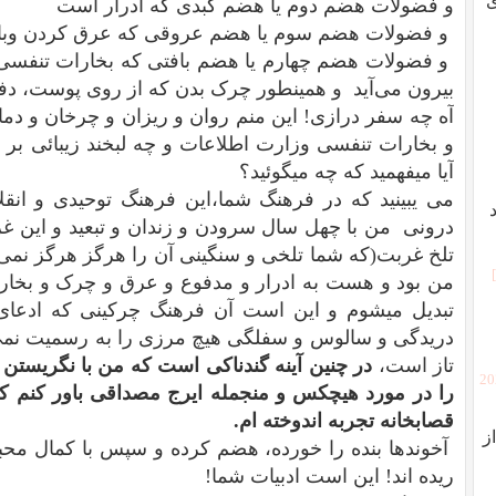
ی
و فضولات هضم دوم یا هضم کبدی که ادرار است
و فضولات هضم سوم یا هضم عروقی که عرق کردن وباز
و فضولات هضم چهارم یا هضم بافتی که بخارات تنفسی یع
بیرون می‌آید و همینطور چرک بدن که از روی پوست، دف
آه چه سفر درازی! این منم روان و ریزان و چرخان و دمان
و بخارات تنفسی وزارت اطلاعات و چه لبخند زیبائی بر ل
آیا میفهمید که چه میگوئید؟
می یبینید که در فرهنگ شما،این فرهنگ توحیدی و انقل
درونی من با چهل سال سرودن و زندان و تبعید و این غ
تلخ غربت(که شما تلخی و سنگینی آن را هرگز هرگز نمی ف
من بود و هست به ادرار و مدفوع و عرق و چرک و بخار
تبدیل میشوم و این است آن فرهنگ چرکینی که ادعای 
دریدگی و سالوس و سفلگی هیچ مرزی را به رسمیت نمی ش
تاز است،
در چنین آینه گندناکی است که من با نگریستن د
[2
را در مورد هیچکس و منجمله ایرج مصداقی باور کنم که
قصابخانه تجربه اندوخته ام.
ز
آخوندها بنده را خورده، هضم کرده و سپس با کمال محب
ریده اند! این است ادبیات شما!