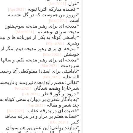
*غزل
[2021 Jun]
* قصیده مبارکه الترنا تیویه
[2021 Apr]
*نوروز من هموست که در گل نشسته
است
[2021 Mar]
*مدیحه ای برای رهبر مدیحه سوم.هنوز
مدیحه سرای تو هستم
[2021 Mar]
* پاسخی کوتاه به یکی از قورباغه ها ی بی
رهبری
[2021 Mar]
* مدیحه ای برای رهبر مدیحه دوم. مگر از
خویشتن
[2021 Mar]
*مدیحه ای برای رهبر مدیحه یکم. و سالها
سرودمت
[2021 Mar]
*یاداشتی برای استاد! مفلوکعلی آغا رحمت
الله علیه
[2021 Feb]
*نقالی؛ هضم رابع!معده نیرومند و تاریخسا
شیرخان! وهضم شدگان
[2021 Feb]
* درود بر گوز قاطر
[2021 Feb]
*به یادگار شعری بر دیوار/ پاسخی کوتاه به
چند شعر و مقاله
[2021 Jan]
*قصیده ای در بدرقه عقاب
[2021 Jan]
*خطابه هفتم بر مزار و در بدرقه مجاهد
کبیر
[2020 Dec]
*دوازده رباعی؛ این عنتر پیر هم بمیدان