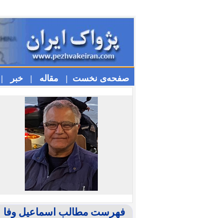
صفحه‌ی نخست |
مقاله |
خبر |
فهرست مطالب اسماعیل وفا