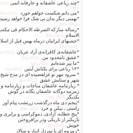
*چند رباعی عاشقانه و عارفانه اتمی
[2022
Mar]
*می دانم شکست خواهم خورد
[2022 Feb]
*بهمنی دیگر بدان بی شک فرا خواهد رسید
[2022 Feb]
*رساله مبارکه الضرطه الاحکام فی مکتب
الاسلام
[2022 Feb]
*جشنهای ایرانیان درماه بهمن قبل از اسلا
[2022 Jan]
*عاشقانه‌ی کافرانه‌ی آزاد عریان
[2022 Jan]
*عشق نامحدود من
[2022 Jan]
*ما پیر شده‌ایم
[2022 Jan]
*۱۲ رباعی برای بکتاش آبتین
[2022 Jan]
* سرود مهر تو غزلقصیده ای در مدح شیخ
شهر و ستایش عشق
[2022 Jan]
* زیارتنامه عاشقان مناجات و زیارتنامه و
زمزمه دوگانه عاشقان یگانه در گوش
یکدیگر
[2022 Jan]
*پنجم دی ماه درگذشت زرتشت پیام آور
راستی ، نیکی و خرد
[2021 Dec]
*پنج خطابه. آزادی، دموکراسی و برابری و
تاریکتر از تاریکی ودر برافروختن
خویش
[2021 Dec]
*زمزمه ای با سردار ادبار و سالار