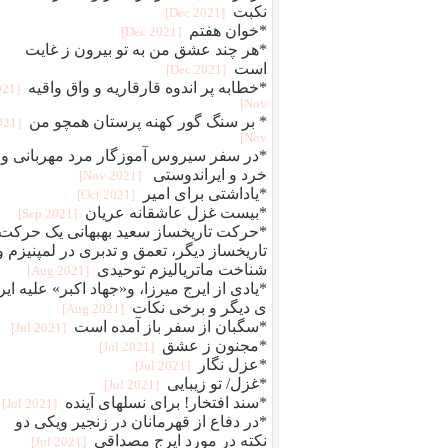
نکبت
[2021 Dec]
*خوان هفتم
[2021 Dec]
*هر چند عشق من به تو بیرون ز غایت
است
[2021 Dec]
*خطابه پر اندوه قارقاریه و واق واقیه
021
Nov]
* بر سنگ گور کهنه پرستان همچو من
2021
Nov]
*در سفر سیروس آموزگار مرد مهربانی و
خرد و ایراندوستی
[2021 Nov]
*یاداشتی برای امیر
[2021 Oct]
*بیست غزل عاشقانه عریان
[2021 Sep]
*حرکت تاریخساز سعید بهبهانی یک حرکت
تاریخساز دیگر، تعمق و تدبری در لمپنیزم و
شناخت ماتریالیزم توحیدی
[2021 Aug]
*یادی از ایرج میرزا، و«جهاد اکبر» علیه ایر
ی دیگر و برخی نکات
[2021 Aug]
*سگبان از سفر باز آمده است
[2021 Jul]
*مجنون ز عشق
[2021 Jul]
*عزل نگار
[2021 Jul]
*غزل/ تو زیبایی
[2021 Jul]
*سند افتخار! برای نسلهای آینده
[2021 Jul]
*در دفاع از قهرمانان در زنجیر ویکی دو
نکته در مورد ایرج مصداقی
[2021 Jul]