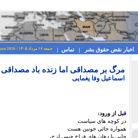
جمعه ۱۶ مرداد ۱۴۰۵ / Friday 7th August 2026
اخبار نقض حقوق بشر |
تماس |
مرگ بر مصداقی اما زنده باد مصداقی
اسماعیل وفا یغمایی
ق
بل از ورود:
در كوچه هاى سياست
همواره جائى خونين هست
جايى با دهان هاى فراخ خيس لزج،