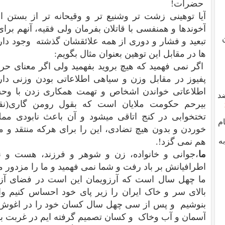
حضرات!
آیا توهینی زشت تر وشنیع تر و وقیحانه تر از بستن ا
آخوندها و همنفسی با قاتلان بفرمان ولی فقیه، آنهم بر
تبعید و فشار و دوری از همه علائقشان گذشته وجود دارد؟
ها در مقابل این توهین بعنوان مثال بگویم:
اگر نمی فهمید که هیچ بروید بفهمید ولی اگر معنای حرفت
پفیوز در مقابل وزن و سیاهی اطلاعاتی بودن وزنی دار
اطلاعاتی خواندن اشخاص و تهمت همکاری زدن با وحش
د
بیرحم حکومت ملایان است که بقول رومن گاری(ن
تختخوابی در کنج اتاقی میشود و آن باعث نابودی مم
ام
خوردن و بدون هیچ تضادی، این را برای هرکه منتقد و 
ه
هم نمی گزد!.
ما
،جوانی و خانواده، زن و شوهر و فرزند، هست و نیس
اطرافیانش بر باد رفت و شما نمی فهمید و ما را مزدور می
ما چهل سال است که آرزویمان این است در فضای آزا
بالای سر و خاک ایران را زیر پای خود احساس کنیم و
بنوشیم و پس از سی چهل سال کسان خود را در اغوش ک
آسمان و آب وخاک و کسان تصمیم گرفته ایم در غربت بم