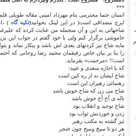
***
انسان حتما محترمی بنام مهرداد امینی مقاله طویلی قل
ایرج مصداقی است( در این لینک بخوانبد
(
تکیه گاه )
،ا
شاخهائی به این و آن منجمله من عنایت کرده که علیرغم 
خاموشی برگزار کنم ولی با خود گفتم در جواب این بزر
م
مایه شاخ تیز کردنهای بعدی اش باشد و بیکار نماند و بتوا
را بنا بر بیان خاص رفیقمان محمد رضا روحانی که احت
است!! «مرحمت» بفرماید.
که با اجازه سعدی و عبید:
شاخ ایشان نه از ره کین است
رهنمائی رهبران این است
شاخ می زن که شاخ خوش باشد
ناله ی آخ آخ خوش باشد
شاخ توحید و انقلاب بود
زدن و خوردنش ثواب بود
تیز گشته به مکتب رهبر
هر دو تا سیخ ومیخ چون خنجر