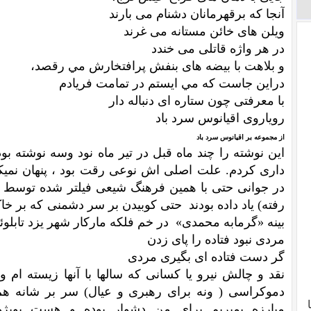
آنجا كه برقهرمانان دشنام مى بارند
ويلن هاى خائن مستانه مى غرند
در هر واژه قاتلى مى خندد
و بلاهت با بيضه هاى بنفش پرافتخارش مي رقصد،
دراين جاست كه مي ايستم در تمامت فريادم
با معرفتى چون ستاره اى دنباله دار
روياروى اقيانوس سرد باد
از مجموعه بر اقیانوس سرد باد
این نوشته را چند ماه قبل در تیر ماه نود وسه نوشته ب
داری کردم. علت اصلی اش نوعی رقت بود ، پنهان نمیکن
در جوانی حتی با همین فرهنگ شیعی فیلتر شده توسط مثب
رفته) یاد داده بودند حتی کوبیدن بر سر دشمنی که بر خ
بینه «گرمابه محمدی» در خم فلکه مارکار شهر یزد تابلوئی
مردی نبود فتاده را پای زدن
گر دست فتاده ای بگیری مردی
نقد و چالش نیرو یا کسانی که سالها با آنها زیسته ام و
دموکراسی ( ونه برای رهبری و عیال) سر بر شانه هم ن
مبارزه بمیریم برای من دشوار بوده و هست بویژ