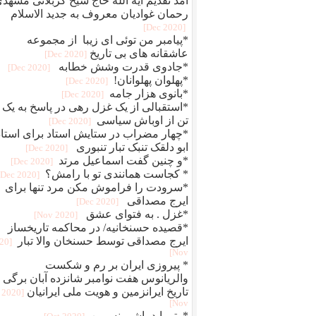
آمد تقدیم آیه الله حاج شیخ کربلائی مشهد
رحمان غوادیان معروف به جدید الاسلام
[2020 Dec]
*پیامبر من توئی ای زیبا از مجموعه
عاشقانه های بی تاریخ
[2020 Dec]
*جادوی قدرت وشش خطابه
[2020 Dec]
*پهلوان پهلوانان!
[2020 Dec]
*بانوی هزار جامه
[2020 Dec]
*استقبالی از یک غزل رهی در پاسخ به یک
تن از اوباش سیاسی
[2020 Dec]
*چهار مضراب در ستایش استاد برای استاد
ابو دلقک تنبک تبار تنبوری
[2020 Dec]
*و چنین گفت اسماعیل مرتد
[2020 Dec]
* کجاست همانندی تو با رامش؟
[2020 Dec]
*سرودت را فراموش مکن مرد تنها برای
ایرج مصداقی
[2020 Dec]
*غزل . به فتوای عشق
[2020 Nov]
*قصیده حسنخانیه/ در محاکمه تاریخساز
ایرج مصداقی توسط حسنخان والا تبار
020
Nov]
* پیروزی ایران بر رم و شکست
والریانوس هفت نوامبر شانزده آبان برگی ا
تاریخ ایرانزمین و هویت ملی ایرانیان
[2020
Nov]
*وتو باید باشی نسرین