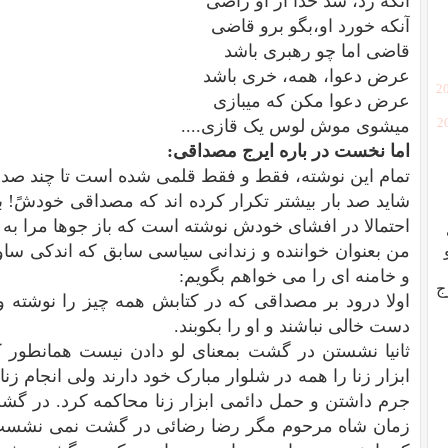
آنکه زد، شد خدا از او راضی
آنکه خورد او،بگو برو قاضی
قاضی اما چو رهبری باشد
عرض دعوا، همه، خری باشد
[2
عرض دعوا مکن که میبازی
[
میشوی موش لوس یک قازی....
اما نخست در باره ایرج مصداقی:
تمام این نوشته، فقط و فقط قلمی شده است تا چند صد ب
شاید صد بار بیشتر تکرار کرده اند که مصداقی خودشً!
احتمالا در افشای خودش نوشته است که باز جوها مرا به
من بعنوان خواننده و زندانی سیاسی سابق که اندکی ساو
و خامنه ای را می خواهم بگویم:
ج
اولا درود بر مصداقی که در کتابش همه چیز را نوشته 
دست خالی نباشند و او را بکوبند.
ثانیا نشستن در گشت بمعنای لو دادن نیست همانطور 
ابزار زنا را همه در شلوار مبارک خود دارند ولی انجام زن
جرم داشتن و حمل دائمی ابزار زنا محاکمه کرد. در 
زمان شاه مرحوم مگر رضا رضائی در گشت نمی نشست و