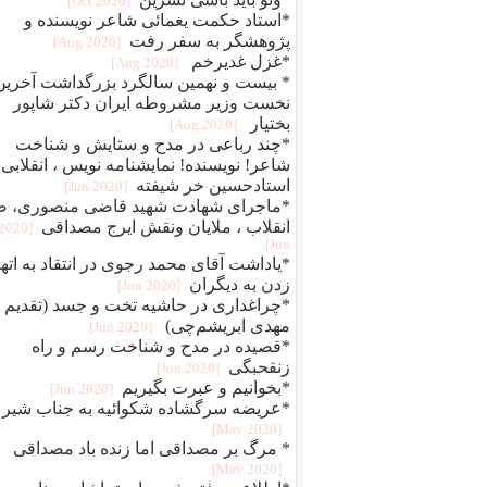
[2020 Oct]
*استاد حکمت یغمائی شاعر نویسنده و
پژوهشگر به سفر رفت
[2020 Aug]
*غزل غدیرخم
[2020 Aug]
* بیست و نهمین سالگرد بزرگداشت آخرین
نخست وزیر مشروطه ایران دکتر شاپور
بختیار
[2020 Aug]
*چند رباعی در مدح و ستایش و شناخت
شاعر! نویسنده! نمایشنامه نویس ، انقلابی
استادحسین خر شیفته
[2020 Jun]
*ماجرای شهادت شهید قاضی منصوری، ض
انقلاب ، ملایان ونقش ایرج مصداقی
[2020
Jun]
*یاداشت آقای محمد رجوی در انتقاد به اته
زدن به دیگران
[2020 Jun]
*چراغداری در حاشیه تخت و جسد (تقدیم ب
مهدی ابریشم‌چی)
[2020 Jun]
*قصیده در مدح و شناخت رسم و راه
زنقحبگی
[2020 Jun]
*بخوانیم و عبرت بگیریم
[2020 Jun]
*عریضه سرگشاده شکوائیه به جناب شیر
[2020 May]
* مرگ بر مصداقی اما زنده باد مصداقی
[2020 May]