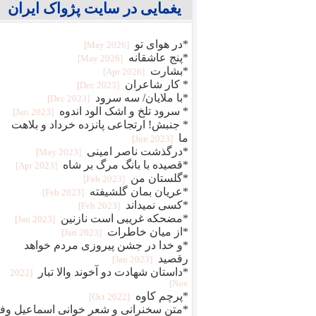
یغمایی در سایت پژواک ایران
*در هوای تو
[2026 May]
*پنج عاشقانه
[2026 May]
*بشارت
[2026 Apr]
* کار شاعران
[2023 Dec]
*با ملایان/ سه سرود
[2023 Dec]
* سرود تلخ و اشک الود اندوه
[2023 Jun]
* جنبش! ارتجاعی پانزده خرداد و بلاهت
ما
[2023 Jun]
*درگذشت ناصر امینی
[2023 May]
*قصیده با بانگ مرگ بر شاه
[2023 Apr]
*گلستان من
[2023 Feb]
*عریان بمان گلشیفته
[2023 Feb]
*کسی نمیداند
[2023 Feb]
*مضحکه غریبی است نازنین
[2023 Jan]
*از میان خاطرات
[2023 Jan]
*و خدا در جشن پیروزی مردم خواهد
رقصید
[2023 Jan]
*داستان شهادت دو آخوند والا تبار
[2022
Nov]
*پرچم کاوه
[2022 Oct]
*متن سخنرانی و شعر خوانی اسماعیل وفا