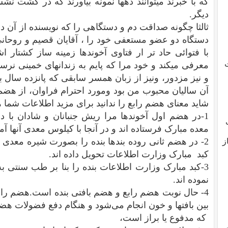
که با خبرند میتوانند دهها نمونه بیاورند که در گشت ن
دیگر.
ثالثا چگونه صداقت دم و دستگاهی را که نویسنده از آن دف
دستگاه دو عضو مستعفی خود را ، آقایان قصیم و روحانی 
با فتوائی حاد تر ار فتاوی آخوندها زمینه ساز کشتار
ت
معرفی میکند و خود مرا که پایم به زندانهای خمینی نرسیده
و نیز مزدور، ونیز از زبان همسر سابقی که پانزده سال 
آن سالیان محبوب من بود ومورد احترام فراوان، از هضم 
شاید معنای هضم رابع را ندانید برای مزید اطلاعات شما 
1-در هضم اول آخوندها مرا ریش جنبانان و شادان با دن
معده مبارک فرستاده اند و در آنجا با کیلوس معدی آنها آمی
2- در هضم ثانی روده بندها بنده را بصورت شیره معدی
ز
کبد مبارک وزارت اطلاعات تحویل داده اند.
3-کبد مبارک وزارت اطلاعات بنده را بنا بر طب سنتی ب
نموده اند.
4- حال نوبت هضم رابع و هضم بافتی بنده است.
هضم رابع
بین بافتها و خون انجام می‌شود و هنگام دفع فضولات هض
که مدفوع یا براز است،