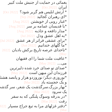
یغمائی در حمایت از جنبش ملت کبیر
ایران
[2022 Oct]
* ارتش ابلیس هم گربر شود؟
[2022 Oct]
*ای رهبران کجائید
[2022 Sep]
*غبار روبی از خویشتن
[2022 Aug]
*با قدیسان عمامه بر سر
[2022 Aug]
*مدار دافعه و جاذبه
[2022 Aug]
*به اهل عشق ودل
[2022 Jul]
*برای عشقی فراتر از هر عشق
[2022 Jul]
*ما گلهای خندانیم
[2022 Jun]
*ناخدای عرصه تاریخ برکش بادبان
[2022
May]
*عاقبت ملت شما را ای فقیهان
می....
[2022 May]
*صدای تو صدای خرد شده دلیرترین
فرزندان این میهن است
[2022 May]
*نوروزی دیگر/ نوروزدو هزار و پانصد هشتا
و یک خجسته باد
[2022 Mar]
*بهار بزرگ.سرگذشت یک شعر، سر گذش
یک سرود
[2022 Mar]
*در بدرقه وسوگ پلنگی که به سفر
رفت
[2022 Mar]
*دفتر غزلهای مرا به تیغ جراح مسپار
2022
Mar]